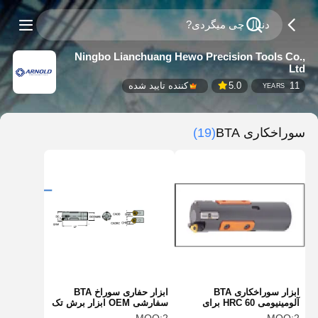
Ningbo Lianchuang Hewo Precision Tools Co.,
Ltd
11
5.0
کننده تایید شده
YEARS
سوراخکاری BTA
(19)
ابزار سوراخکاری BTA
ابزار حفاری سوراخ BTA
آلومینیومی 60 HRC برای
سفارشی OEM ابزار برش تک
کاربردهای صنعتی
فلوت عملکرد بالا