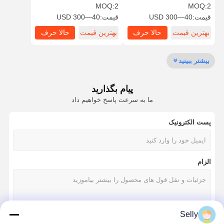
تا 100 بار فشار خنک کننده
محدوده عمق حفاری
MOQ:
2
MOQ:
2
ISO9001
قیمت:
40—300 USD
قیمت:
40—300 USD
بهترین قیمت
حالا حرف
بهترین قیمت
حالا حرف
کنترل کیفیت
تماس با ما
اخبار
پرونده ها
بزن
بزن
بیشتر ببینید
پیام بگذارید
حالا حرف بزن
ما به سرعت پاسخ خواهیم داد
پست الکترونیک
حفاری کربید جامد
مته‌های تفنگی
الزام
سوراخکاری BTA
تمرینات قابل تعویض
U مته
Selly