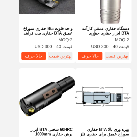
دستگاه حفاری عمقی کارآمد
واحد فلوت Bta حفاری سوراخ
BTA ابزار حفاری حفاری
عمیق BTA حفاری بیت فرآیند
صنعتی برای قطعات آهن ریخته
برش فلز با کارایی بالا
MOQ:
2
MOQ:
2
شده
قیمت:
40—300 USD
قیمت:
40—300 USD
بهترین قیمت
حالا حرف
بهترین قیمت
حالا حرف
بزن
بزن
خانه
محصولات
درباره ما
بازدید از
کارخانه
بهره وری بالا BTA حفاری
60HRC سختی BTA ابزار
سوراخ عمیق برای حفاری فلز
برش حفاری 1000mm