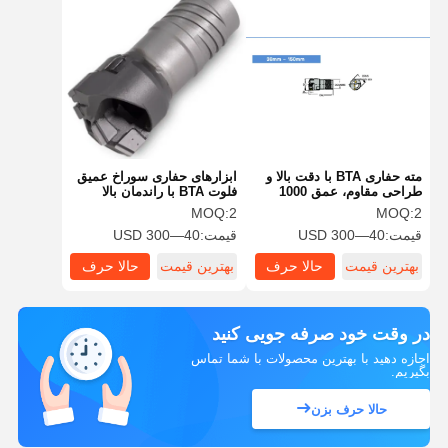
مته حفاری BTA با دقت بالا و
ابزارهای حفاری سوراخ عمیق
طراحی مقاوم، عمق 1000
فلوت BTA با راندمان بالا
میلی‌متر
سفارشی
MOQ:
2
MOQ:
2
قیمت:
40—300 USD
قیمت:
40—300 USD
بهترین قیمت
حالا حرف
بهترین قیمت
حالا حرف
بزن
بزن
در وقت خود صرفه جویی کنید
اجازه دهید با بهترین محصولات با شما تماس
بگیریم.
حالا حرف بزن