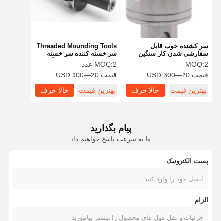
سر کشنده خوب قابل
Threaded Mounding Tools
سفارشی شدن کار سنگین
سر خسته کننده سر خسته
ترکیبی غیر استاندارد
کننده 2-6 درج برای دستگاه
2
MOQ:
2 عدد
MOQ:
CNC
قیمت:
20—300 USD
قیمت:
20—300 USD
بهترین قیمت
حالا حرف
بهترین قیمت
حالا حرف
بزن
بزن
پیام بگذارید
ما به سرعت پاسخ خواهیم داد
پست الکترونیک
خانه
محصولات
درباره ما
بازدید از
کارخانه
الزام