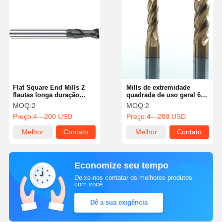
Flat Square End Mills 2
Mills de extremidade
flautas longa duração
quadrada de uso geral 6
resistente ao desgaste
flautas com ângulo de 45
MOQ:
2
MOQ:
2
Direção de corte da mão
graus de hélice
Preço:
4—200 USD
Preço:
4—200 USD
direita
Melhor
Contato
Melhor
Contato
preço
preço
Economize seu tempo
Deixe-nos contatar os melhores produtos
com você.
Dê a sua exigência