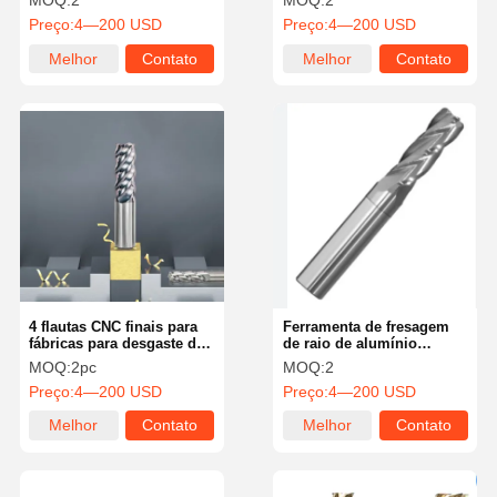
MOQ:
2
MOQ:
2
Cortador de alumínio de
profunda
Preço:
4—200 USD
Preço:
4—200 USD
alto desempenho
Melhor
Contato
Melhor
Contato
preço
preço
4 flautas CNC finais para
Ferramenta de fresagem
fábricas para desgaste de
de raio de alumínio
alumínio resistentes a
personalizada com ângulo
MOQ:
2pc
MOQ:
2
aeroespacial
de hélice de 45 graus
Preço:
4—200 USD
Preço:
4—200 USD
Melhor
Contato
Melhor
Contato
preço
preço