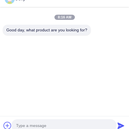
Continue
fresas de topo quadradas
8:16 AM
Radius de canto Moinho de ponta
Good day, what product are you looking for?
Nossas Categorias
moinhos de extremidade do nariz da bola
Moinhos de extrusão de aço inoxidável
Moinhos de acabamento de alumínio
Boa cabeça chata.
Forno de
Exercícios
BTA
Exercícios
carburo
com armas
Perfuração
ponta
sólido
trocáveis
Cabeça aborrecida
Casa
Mapa do Site
Fale Conosco
Desktop Site
Mapa do Site
Política de Privacidade
Qualidade
Forno de carburo sólido
Fábrica da China.Copyright ©
2025 Ningbo Lianchuang Hewo Precision Tools Co., Ltd. All Rights
Reserved.