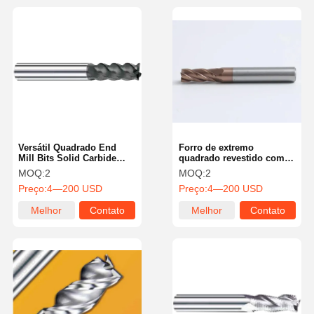
Versátil Quadrado End
Forro de extremo
Mill Bits Solid Carbide
quadrado revestido com
End Mill Industrial para
TiN 4 flautas para
MOQ:
2
MOQ:
2
aumentar a produtividade
fresagem de alta precisão
Preço:
4—200 USD
Preço:
4—200 USD
Melhor
Contato
Melhor
Contato
preço
preço