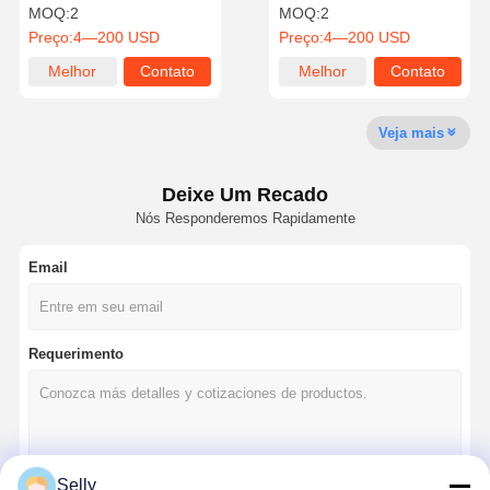
precisão 3 flautas para
de qualidade profissional
MOQ:
2
MOQ:
2
corte de alto desempenho
Bits de moagem de
Preço:
4—200 USD
Preço:
4—200 USD
acabamento para alumínio
Melhor
Contato
Melhor
Contato
Controle De
Contacte-
Notícias
Casos
Qualidade
Nos
preço
preço
Veja mais
Deixe Um Recado
Nós Responderemos Rapidamente
Converse
Agora
Email
Forno de carburo sólido
Exercícios com armas
Requerimento
BTA Perfuração
Exercícios de ponta trocáveis
Selly
Broca de U