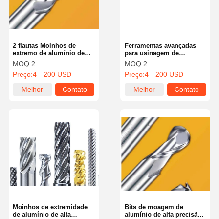
2 flautas Moinhos de
Ferramentas avançadas
extremo de alumínio de
para usinagem de
alta precisão com
precisão
MOQ:
2
MOQ:
2
resistência ao calor
Preço:
4—200 USD
Preço:
4—200 USD
Melhor
Contato
Melhor
Contato
preço
preço
Para Casa
Produtos
Sobre Nós
Visita À
Fábrica
Moinhos de extremidade
Bits de moagem de
de alumínio de alta
alumínio de alta precisão