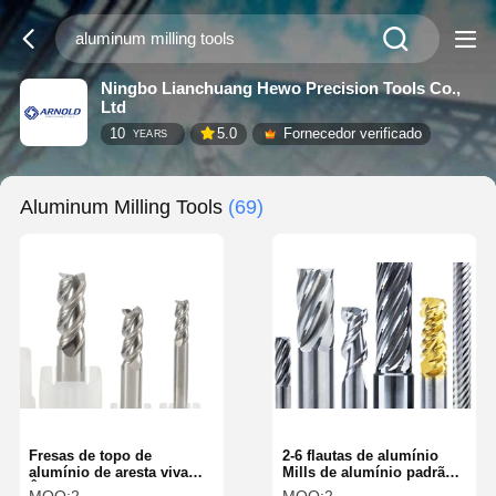
Ningbo Lianchuang Hewo Precision Tools Co.,
Ltd
10
5.0
Fornecedor verificado
YEARS
Aluminum Milling Tools
(69)
Fresas de topo de
2-6 flautas de alumínio
alumínio de aresta viva
Mills de alumínio padrão
Ângulo de hélice de 45°
com design de ranhura