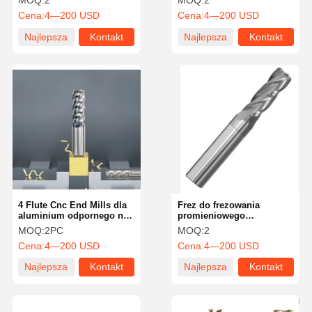
MOQ:
2
MOQ:
2
High Performance
konstrukcją rowu
Cena:
4—200 USD
Cena:
4—200 USD
Aluminium Cutter
Najlepsza
Kontakt
Najlepsza
Kontakt
cena
cena
4 Flute Cnc End Mills dla
Frez do frezowania
aluminium odpornego na
promieniowego
zużycie dla przemysłu
aluminium, dostosowany
MOQ:
2PC
MOQ:
2
lotniczego
do kąta helisy 45 stopni
Cena:
4—200 USD
Cena:
4—200 USD
Najlepsza
Kontakt
Najlepsza
Kontakt
cena
cena