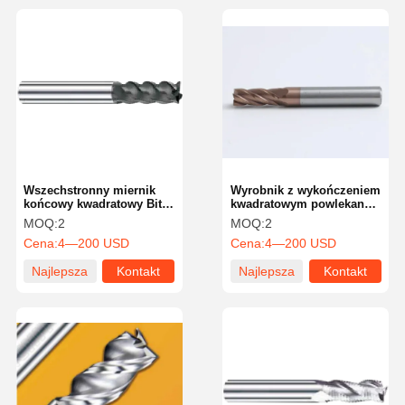
Wszechstronny miernik
Wyrobnik z wykończeniem
końcowy kwadratowy Bity
kwadratowym powlekany
miernik końcowy
TiN 4 fletki do frezowania
MOQ:
2
MOQ:
2
węglowodorny stały
o wysokiej precyzji
Cena:
4—200 USD
Cena:
4—200 USD
przemysłowy dla
zwiększenia wydajności
Najlepsza
Kontakt
Najlepsza
Kontakt
cena
cena