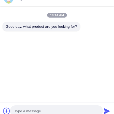
Kontyntynuj
frezy walcowo-czołowe
10:14 AM
Frezy trzpieniowe z promieniem naroża
Good day, what product are you looking for?
Nasze Kategorie
Frezy walcowo-czołowe
Młyny końcowe ze stali nierdzewnej
Aluminiowe młyny końcowe
Świetna nudna głowa.
wiertarka z
Wiertła do
BTA
Wymienne
węglem
broni
Wykopywanie
wiertarki
stałym
Szorstka nudna głowa
Dom
O nas
Skontaktuj się z nami
Desktop Site
Sitemap
Polityka prywatności
Jakość
wiertarka z węglem stałym
Fabryka w Chinach.Copyright ©
2025 Ningbo Lianchuang Hewo Precision Tools Co., Ltd. All Rights
Reserved.