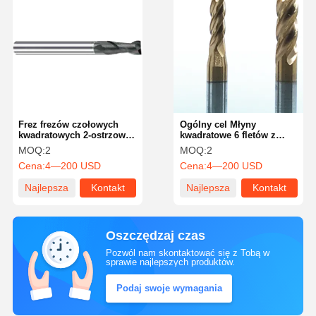
Frez frezów czołowych
Ogólny cel Młyny
kwadratowych 2-ostrzowe,
kwadratowe 6 fletów z
długa żywotność, odporne
kątem 45 stopni
MOQ:
2
MOQ:
2
na zużycie, prawoskrętne
Cena:
4—200 USD
Cena:
4—200 USD
Najlepsza
Kontakt
Najlepsza
Kontakt
cena
cena
Oszczędzaj czas
Pozwól nam skontaktować się z Tobą w
sprawie najlepszych produktów.
Podaj swoje wymagania