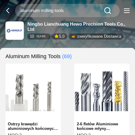
Ningbo Lianchuang Hewo Precision Tools Co.,
Ltd
10
5.0
zweryfikowane Dostawca
YEARS
Aluminum Milling Tools
(69)
Ostrzy krawędzi
2-6 fletów Aluminiowe
aluminiowych końcowych
końcowe młyny
młynów 45° kąt spiralny
standardowe z głęboką