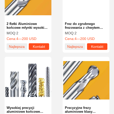
2 fletki Aluminiowe
Frez do zgrubnego
końcowe młynki wysokiej
frezowania z chwytem
dokładności z
walcowym do aluminium,
MOQ:
2
MOQ:
2
odpornością na ciepło
zaawansowane narzędzia
Cena:
4—200 USD
Cena:
4—200 USD
do precyzyjnej obróbki
Najlepsza
Kontakt
Najlepsza
Kontakt
cena
cena
Strona
Produkty
O Nas
Wycieczka
Główna
Po Fabryce
Wysokiej precyzji
Precyzyjne frezy
aluminiowe końcowe
aluminiowe klasy