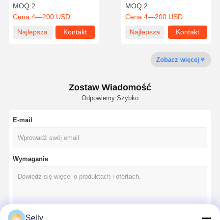
młyny 3 fletki do cięcia o
profesjonalnej do
MOQ:
2
MOQ:
2
wysokiej wydajności
aluminium
Cena:
4—200 USD
Cena:
4—200 USD
Najlepsza
Kontakt
Najlepsza
Kontakt
Kontrola
Skontaktuj
Aktualności
Sprawy
Jakości
Się Z Nami
cena
cena
Zobacz więcej
Zostaw Wiadomość
Odpowiemy Szybko
Rozmawiaj
Teraz.
E-mail
wiertarka z węglem stałym
Wiertła do broni
Wymaganie
BTA Wykopywanie
Wymienne wiertarki
Selly
wiertło