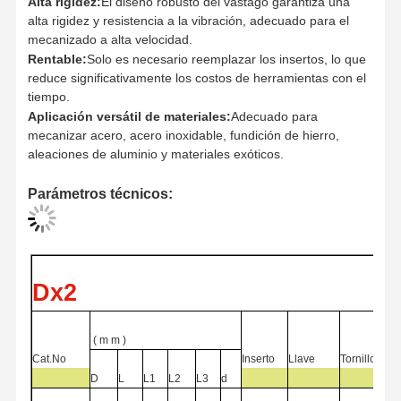
Alta rigidez:
El diseño robusto del vástago garantiza una
alta rigidez y resistencia a la vibración, adecuado para el
mecanizado a alta velocidad.
Rentable:
Solo es necesario reemplazar los insertos, lo que
Control De
Contáctenos
Noticias
Casos
reduce significativamente los costos de herramientas con el
Calidad
tiempo.
Aplicación versátil de materiales:
Adecuado para
mecanizar acero, acero inoxidable, fundición de hierro,
aleaciones de aluminio y materiales exóticos.
Parámetros técnicos:
Ahora Charle
perforador de carburo sólido
Dx2
Ejercicios con armas
Perforación BTA
(
m
m )
Cat.No
Inserto
Llave
Tornillo
Excavadoras de punta intercambiables
D
L
L1
L2
L3
d