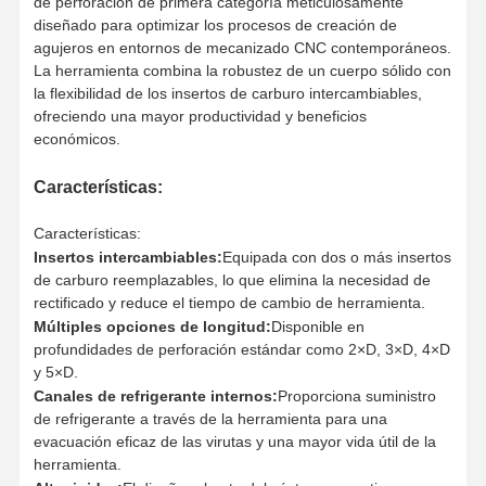
de perforación de primera categoría meticulosamente
diseñado para optimizar los procesos de creación de
agujeros en entornos de mecanizado CNC contemporáneos.
La herramienta combina la robustez de un cuerpo sólido con
la flexibilidad de los insertos de carburo intercambiables,
ofreciendo una mayor productividad y beneficios
económicos.
Características:
Características:
Insertos intercambiables:
Equipada con dos o más insertos
de carburo reemplazables, lo que elimina la necesidad de
rectificado y reduce el tiempo de cambio de herramienta.
Múltiples opciones de longitud:
Disponible en
profundidades de perforación estándar como 2×D, 3×D, 4×D
y 5×D.
Canales de refrigerante internos:
Proporciona suministro
de refrigerante a través de la herramienta para una
Inicio
Productos
Sobre
Visita A La
evacuación eficaz de las virutas y una mayor vida útil de la
Nosotros
Fábrica
herramienta.