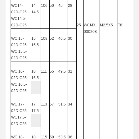
Taladro de U
WC14-
14
106
50
45
28
02D-C
25
14.5
Molinos de extremos cuadrados
WC14.5-
02D-C
25
25
WCMX
M2.5X5
T8
Radios de las esquinas de los molinos
030208
WC
15-
15
108
52
46.5
30
molinos de extremo de la nariz de la bola
02D-C25
15.5
WC
15.5-
Fabricación en el sector de la construcción
02D-C25
Fabricación en el sector de la construcción
WC
16-
16
111
55
49.5
32
02D-C25
16.5
Buena cabeza aburrida
WC
16.5-
02D-C25
Cabezal de mandrinado basto
WC
17-
17
113
57
51.5
34
02D-C25
17.5
WC17.5-
02D-C
25
WC
18-
18
115
59
53.5
36