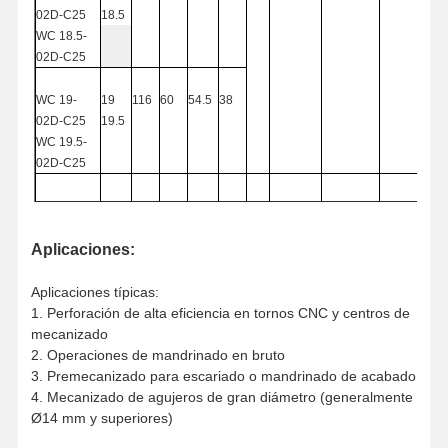
02D-C25
18.5
WC
18.5-
02D-C25
WC
19-
19
116
60
54.5
38
02D-C25
19.5
WC
19.5-
02D-C25
WC20-
20
119
63
57.5
40
02D-C
25
20.5
WCMX
Aplicaciones:
WC20.5-
25
040208
02D-C
25
M2.5X6
T8
Aplicaciones típicas:
1. Perforación de alta eficiencia en tornos CNC y centros de
121
65
59.5
42
WC
21-02D-
21
mecanizado
C25
21.5
2. Operaciones de mandrinado en bruto
WC21.5-
3. Premecanizado para escariado o mandrinado de acabado
02D-C
25
4. Mecanizado de agujeros de gran diámetro (generalmente
Ø14 mm y superiores)
WC 22-
22
120
64
58.5
44
02D-C
25
22.5