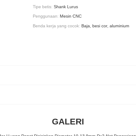
Tipe betis:
Shank Lurus
Penggunaan:
Mesin CNC
Benda kerja yang cocok:
Baja, besi cor, aluminium
GALERI
or U yang Dapat Disisipkan Diameter 10-13.9mm Dx2 Alat Pengerjaan 