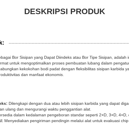
DESKRIPSI PRODUK
k:
sebagai Bor Sisipan yang Dapat Diindeks atau Bor Tipe Sisipan, adala
cermat untuk mengoptimalkan proses pembuatan lubang dalam pengat
gabungkan kekokohan bodi padat dengan fleksibilitas sisipan karbida y
oduktivitas dan manfaat ekonomis.
eks:
Dilengkapi dengan dua atau lebih sisipan karbida yang dapat dig
an ulang dan mengurangi waktu penggantian alat.
rsedia dalam kedalaman pengeboran standar seperti 2×D, 3×D, 4×D,
l:
Menyediakan pengiriman pendingin melalui alat untuk evakuasi chip 