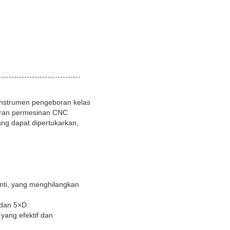
h instrumen pengeboran kelas
uran permesinan CNC
ang dapat dipertukarkan,
anti, yang menghilangkan
 dan 5×D.
yang efektif dan