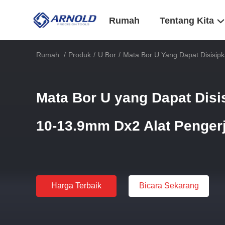
Rumah
Tentang Kita
Rumah
/
Produk
/
U Bor
/
Mata Bor U Yang Dapat Disisipk
Mata Bor U yang Dapat Disi
10-13.9mm Dx2 Alat Pengerj
Harga Terbaik
Bicara Sekarang