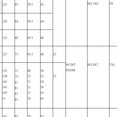
M2.5X6
T8
121
65
59.5
42
120
64
58.5
44
125
69
63.5
46
127
71
65.5
48
25
WCMT
M3.0X7
T10
050308
135
69
50
75
32
139
73
52
79
141
54
75
81
141
56
75
81
143
77
58
83
79
60
145
85
145
85
79
62