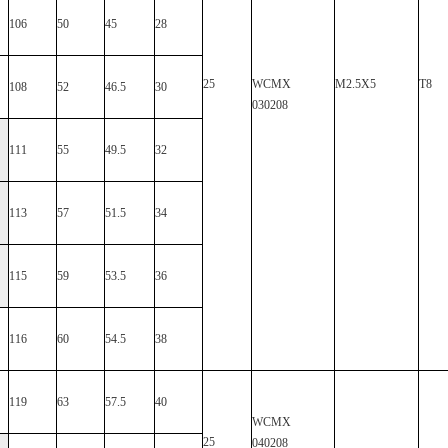
106
50
45
28
25
WCMX
M2.5X5
T8
108
52
46.5
30
030208
111
55
49.5
32
113
57
51.5
34
115
59
53.5
36
116
60
54.5
38
119
63
57.5
40
WCMX
25
040208