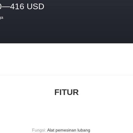
0—416 USD
ga
FITUR
Fungsi:
Alat pemesinan lubang