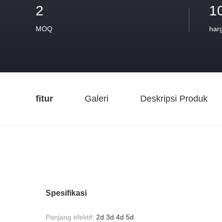
2
1
MOQ
har
fitur
Galeri
Deskripsi Produk
Spesifikasi
Panjang efektif:
2d 3d 4d 5d