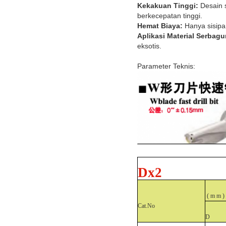
Kekakuan Tinggi:
Desain 
berkecepatan tinggi.
Hemat Biaya:
Hanya sisipan
Aplikasi Material Serbagu
eksotis.
Parameter Teknis:
Dx2
(
m
m )
Cat.No
D