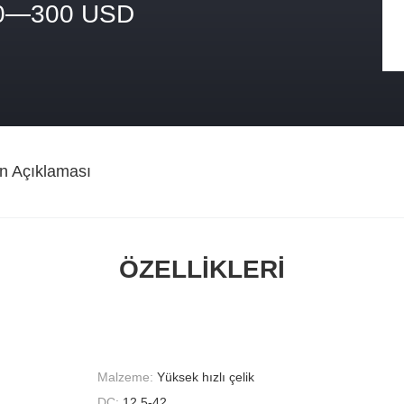
0—300 USD
n Açıklaması
ÖZELLIKLERI
Malzeme:
Yüksek hızlı çelik
DC:
12.5-42