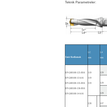
Teknik Parametreler:
LC
L4
Emir
Kodlamak
mm
mm
EP
-G88108-1
25-B16
119
129
EP
-G88108-13-b16
119
129
EP
-G88108-1
35-B16
119
EP
-G88108-1
36-B16
129
EP
-G88108-14-b16
128
137