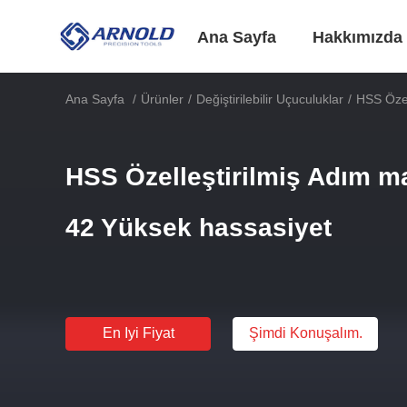
Ana Sayfa
Hakkımızda
Ana Sayfa
/
Ürünler
/
Değiştirilebilir Uçuculuklar
/
HSS Özel
HSS Özelleştirilmiş Adım ma
42 Yüksek hassasiyet
En Iyi Fiyat
Şimdi Konuşalım.