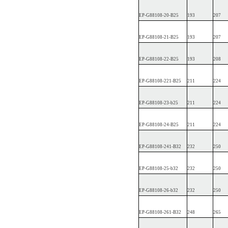
EP
-G88108-20-B25
193
207
EP
-G88108-21-B25
193
207
EP
-G88108-22-B25
193
208
EP
-G88108-2
21-B25
211
224
EP
-G88108-23-b25
211
224
EP
-G88108-24-B25
211
224
EP
-G88108-2
41-B32
232
250
EP
-G88108-25-b32
232
250
EP
-G88108-26-b32
232
250
EP
-G88108-2
61-B32
248
265