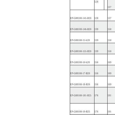
128
137
EP
-G88108-1
45-B20
128
137
EP
-G88108-1
46-B20
139
150
EP
-G88108-15-b20
139
150
EP
-G88108-1
55-B20
139
150
EP
-G88108-16-b20
156
169
EP
-G88108-17-B20
156
169
EP
-G88108-18-B20
156
169
EP
-G88108-1
81-B25
176
191
EP
-G88108-19-B25
176
191