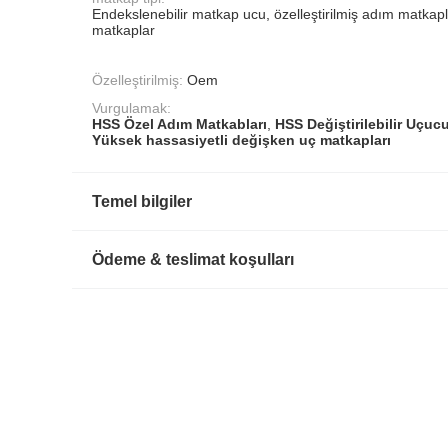
Endekslenebilir matkap ucu, özelleştirilmiş adım matkapları
matkaplar
Özelleştirilmiş:
Oem
Vurgulamak:
HSS Özel Adım Matkabları
,
HSS Değiştirilebilir Uçuc
Yüksek hassasiyetli değişken uç matkapları
Temel bilgiler
Ödeme & teslimat koşulları