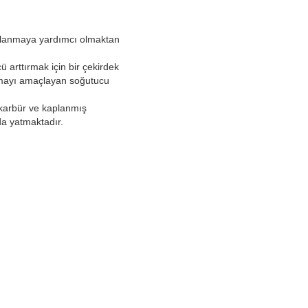
alanmaya yardımcı olmaktan
cü arttırmak için bir çekirdek
zatmayı amaçlayan soğutucu
 karbür ve kaplanmış
nda yatmaktadır.