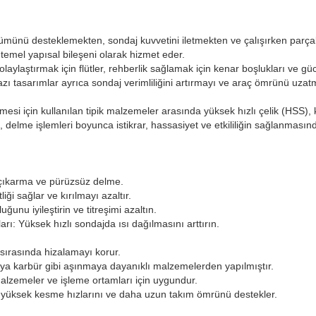
münü desteklemekten, sondaj kuvvetini iletmekten ve çalışırken parç
emel yapısal bileşeni olarak hizmet eder.
 kolaylaştırmak için flütler, rehberlik sağlamak için kenar boşlukları ve gü
r. Bazı tasarımlar ayrıca sondaj verimliliğini artırmayı ve araç ömrünü u
mesi için kullanılan tipik malzemeler arasında yüksek hızlı çelik (HSS),
ü, delme işlemleri boyunca istikrar, hassasiyet ve etkililiğin sağlanması
 çıkarma ve pürüzsüz delme.
liği sağlar ve kırılmayı azaltır.
uğunu iyileştirin ve titreşimi azaltın.
arı:
Yüksek hızlı sondajda ısı dağılmasını arttırın.
sırasında hizalamayı korur.
a karbür gibi aşınmaya dayanıklı malzemelerden yapılmıştır.
malzemeler ve işleme ortamları için uygundur.
yüksek kesme hızlarını ve daha uzun takım ömrünü destekler.