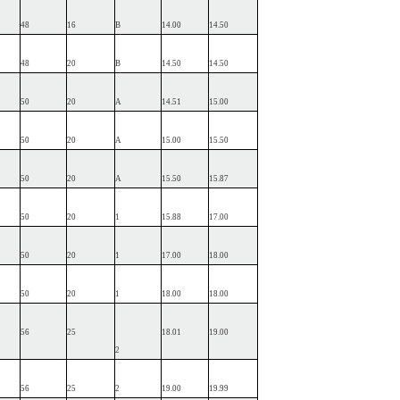
48
16
B
14.00
14.50
48
20
B
14.50
14.50
50
20
A
14.51
15.00
50
20
A
15.00
15.50
50
20
A
15.50
15.87
50
20
1
15.88
17.00
50
20
1
17.00
18.00
50
20
1
18.00
18.00
56
25
18.01
19.00
2
56
25
2
19.00
19.99