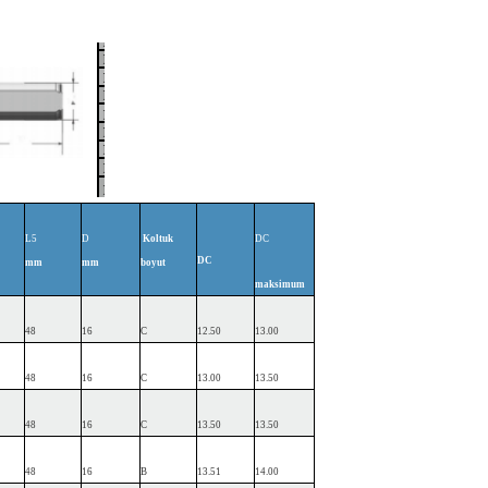
L5
D
Koltuk
DC
DC
mm
mm
boyut
maksimum
48
16
C
12.50
13.00
48
16
C
13.00
13.50
48
16
C
13.50
13.50
48
16
B
13.51
14.00