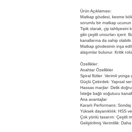
Ürün Açıklaması:
Matkap gövdesi, kesme bölü
sorumlu bir matkap ucunun t
Tipik olarak, çip tahliyesini
gibi çeşitli unsurları içeri
kanallarına da sahip olabilir.
Matkap gövdesinin inşa edil
alaşımlar bulunur. Kritik rol
Özellikler:
Anahtar Özellikler
Spiral flütler:
Verimli yonga
Güçlü Çekirdek:
Yapısal sert
Hassas marjlar:
Delik doğrul
İsteğe bağlı soğutucu kanall
Ana avantajlar
Kararlı Performans:
Sondaj 
Yüksek dayanıklılık:
HSS vey
Çok yönlü tasarım:
Çeşitli 
Geliştirilmiş Verimlilik:
Daha 