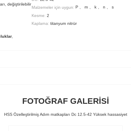
, değiştirilebilir
P 、 m 、 k 、 n 、 s
Malzemeler için uygun:
Kesme:
2
Kaplama:
titanyum nitrür
uluklar
,
FOTOĞRAF GALERISI
HSS Özelleştirilmiş Adım matkapları Dc 12.5-42 Yüksek hassasiyet