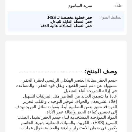
طلاء
نيتريد التيتانيوم
تسليط الضوء:
,
حفر خطوة مخصصة لـ HSS
,
حفر النقطة القابلة للتبادل
حفر النقطة المتبادلة عالية الدقة
وصف المنتج:
جسم الحفر بمثابة العنصر الهيكلي الرئيسي لحفرة الحفر ،
مسؤولة عن دعم قسم القطع ، ونقل قوة الحفر ، والمساعدة
في إزالة الشريحة أثناء التشغيل.
عادةً ما يتضمن العديد من العناصر مثل المزلقات لتسهيل
إخلاء الشريحة ، والحواف لتوفير التوجيه ، والقلب لتعزيز
القوة.قد تتميز بعض التصاميم أيضًا بقنوات سائل التبريد تهدف
إلى تحسين كفاءة الحفر وإطالة عمر الأداة.
المواد النموذجية المستخدمة لبناء جسم الحفر تشمل الصلب
السريع (HSS) ، الكربيد، والسبائك المطلية. دورها الحاسم
يكمن في ضمان الاستقرار والدقة،والفعالية طوال عمليات