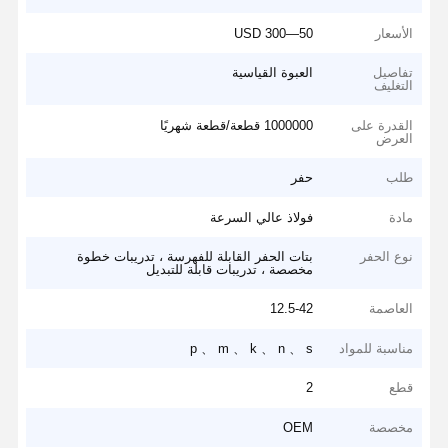
الأسعار
50—300 USD
تفاصيل
العبوة القياسية
التغليف
القدرة على
1000000 قطعة/قطعة شهريًا
العرض
طلب
حفر
مادة
فولاذ عالي السرعة
نوع الحفر
بتات الحفر القابلة للفهرسة ، تدريبات خطوة
مخصصة ، تدريبات قابلة للتبديل
العاصمة
12.5-42
مناسبة للمواد
p 、 m 、 k 、 n 、 s
قطع
2
مخصصة
OEM