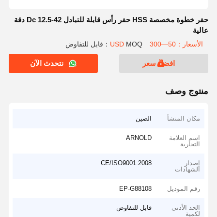
حفر خطوة مخصصة HSS حفر رأس قابلة للتبادل Dc 12.5-42 دقة
عالية
الأسعار：50—300 USD
MOQ：قابل للتفاوض
افضل سعر
نتحدث الآن
منتوج وصف
مكان المنشأ
الصين
اسم العلامة
ARNOLD
التجارية
إصدار
CE/ISO9001:2008
الشهادات
رقم الموديل
EP-G88108
الحد الأدنى
قابل للتفاوض
لكمية