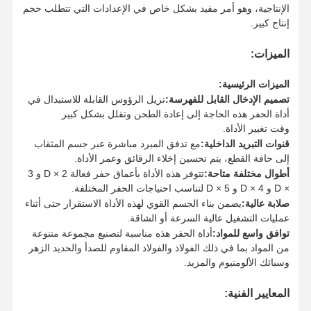
الإنتاجية، وهو أمر مفيد بشكل خاص في الإعدادات التي تتطلب حجم
إنتاج كبير.
الميزات:
الميزات الرئيسية:
تصميم الإدخال القابل للفهرسة:
تزيل الرؤوس القابلة للاستبدال في
أداة الحفر هذه الحاجة إلى إعادة الطحن وتقلل بشكل كبير
وقت تغيير الأداة.
قنوات التبريد الداخلية:
مع تدفق المبرد مباشرة عبر جسم المثقاب
إلى حافة القطع، يتم تحسين إخلاء الرقائق وعمر الأداة.
أطوال مختلفة متاحة:
تتوفر هذه الأداة بأعماق حفر فعالة 2 × D و 3
× D و 4 × D و 5 × D لتناسب احتياجات الحفر المختلفة.
صلابة عالية:
يضمن بناء الجسم القوي لهذه الأداة الاستقرار حتى أثناء
عمليات التشغيل عالية السرعة أو الشاقة.
توافق واسع للمواد:
أداة الحفر هذه مناسبة لتصنيع مجموعة متنوعة
من المواد بما في ذلك الفولاذ والفولاذ المقاوم للصدأ والحديد الزهر
وسبائك الألومنيوم والمزيد.
الصفحة
المنتجات
حولنا
جولة في
الرئيسية
المصنع
المعايير الفنية: