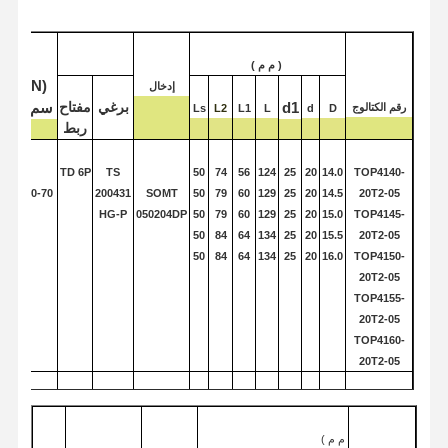
( م م
)
مراقبة الجودة
اتصل بنا
أخبار
الحالات
(N
إدخال
برغي
مفتاح
d1
سم)
رقم الكتالوج
Ls
L2
L1
L
d
D
ربط
TD
6P
TS
50
74
56
124
25
20
14.0
TOP
4140-
50-70
200431
SOMT
50
79
60
129
25
20
14.5
20T2
-05
نتحدث الآن
HG
-P
050204
DP
50
79
60
129
25
20
15.0
TOP
4145-
50
84
64
134
25
20
15.5
20T2-
05
50
84
64
134
25
20
16.0
TOP
4150-
حفر الكربيد الصلب
20T2
-05
TOP
4155-
تدريبات الأسلحة
20T2-
05
TOP
4160-
حفر BTA
20T2-
05
حفر النقطة القابلة للتبادل
SOMT
56
88
68
144
32
25
16.5
TOP
4165-
80-100
TD
7P
TS
060204
DP
56
88
68
144
32
25
17.0
25T2-
06
鎮ㄨ鎵剧殑璧勬簮宸茶鍒犻櫎銆佸凡鏇村悕鎴栨殏鏃朵笉鍙敤銆
م م )
220521
56
93
72
149
32
25
17.5
TOP
4170-