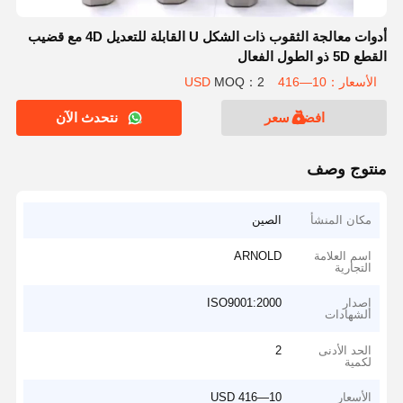
أدوات معالجة الثقوب ذات الشكل U القابلة للتعديل 4D مع قضيب
القطع 5D ذو الطول الفعال
الأسعار：10—416 USD
MOQ：2
افضل سعر
نتحدث الآن
منتوج وصف
مكان المنشأ
الصين
اسم العلامة
ARNOLD
التجارية
إصدار
ISO9001:2000
الشهادات
الحد الأدنى
2
لكمية
الأسعار
10—416 USD