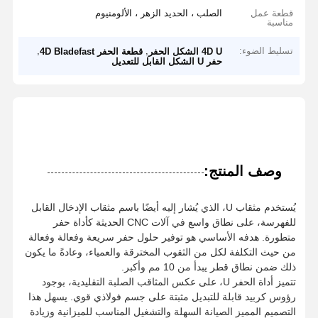
قطعة عمل
الصلب ، الحديد الزهر ، الألومنيوم
مناسبة
تسليط الضوء:
,
,
4D U الشكل الحفر
قطعة الحفر 4D Bladefast
حفر U الشكل القابل للتعديل
وصف المنتج:
يُستخدم مثقاب U، الذي يُشار إليه أيضًا باسم مثقاب الإدخال القابل
للفهرسة، على نطاق واسع في آلات CNC الحديثة كأداة حفر
متطورة. هدفه الأساسي هو توفير حلول حفر سريعة وفعالة وفعالة
من حيث التكلفة لكل من الثقوب المخترقة والعمياء، وعادةً ما يكون
ذلك ضمن نطاق قطر يبدأ من 10 مم وأكبر.
تتميز أداة الحفر U، على عكس المثاقب الصلبة التقليدية، بوجود
رؤوس كربيد قابلة للتبديل مثبتة على جسم فولاذي قوي. يسهل هذا
التصميم المميز الصيانة السهلة والتشغيل المناسب للميزانية وزيادة