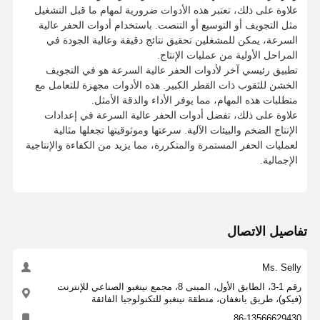
TOP
5180-
علاوة على ذلك، تعتبر هذه الأدوات ضرورية لمهام ما قبل التشغيل
25T2
-07
25T2-
06
مثل التجويف أو التوسيع أو التنصت. باستخدام أدوات الحفر عالية
TOP
5185-
السرعة، يمكن للمشغلين تحقيق نتائج دقيقة وعالية الجودة في
56
114
92
170
32
25
22.5
TOP
4225-
25T2
-06
المراحل الأولية من عمليات الإنتاج.
100-
SO
56
114
92
170
32
25
23.0
25T2
-08
TOP
5190-
تطبيق رئيسي آخر لأدوات الحفر عالية السرعة هو في التجويف
120
TD
7
250651
SOMT
56
118
96
174
32
25
23.5
TOP
4230-
25T2-
06
الخشن للثقوب ذات القطر الكبير. هذه الأدوات مجهزة للتعامل مع
08T306
DP
56
118
96
174
32
25
24.0
25T2
-08
متطلبات هذه المهام، مما يوفر الأداء والدقة الأمثل.
56
122
100
178
32
25
24.5
TOP
4235-
SOMT
56
123
100
179
32
25
19.5
TOP
5195-
علاوة على ذلك، تفضل أدوات الحفر عالية السرعة في إعدادات
56
122
100
178
32
25
25.0
25T2
-08
TS
070206
DP
56
123
100
179
32
25
20.0
25T2
-07
الإنتاج الضخم والبيئات الآلية. سرعتها وموثوقيتها تجعلها مثالية
56
125
104
181
32
25
25.5
TOP
4240-
100-
TD
7P
220521
56
128
105
184
32
25
20.5
TOP
5200-
لعمليات الحفر المستمرة والمتكررة، مما يزيد من الكفاءة والإنتاجية
56
125
104
181
32
25
26.0
25T2
-08
120
HG
-P
56
128
105
184
32
25
21.0
25T2
-07
الإجمالية.
TOP
4245-
56
133
110
189
32
25
21.5
TOP
5205-
25T2
-08
56
133
110
189
32
25
22.0
25T2
-07
TOP
4250-
TOP
5210-
25T2
-08
25T2
-07
TOP
4255-
تفاصيل الاتصال
TOP
5215-
25T2
-08
25T2
-07
TOP
4260-
TOP
5220-
25T2
-08
Ms. Selly
25T2
-07
رقم 1-3، الطابق الأول، المبنى 8، مجمع نينغبو الصناعي للإنترنت
(فيكو)، طريق يانغفان، منطقة نينغبو للتكنولوجيا الفائقة
56
137
115
193
32
25
22.5
TOP
5225-
86-13566629430