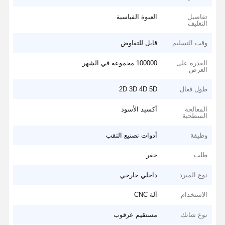
تفاصيل
العبوة القياسية
التغليف
وقت التسليم
قابل للتفاوض
القدرة على
100000 مجموعة في الشهر
العرض
طول فعال
2D 3D 4D 5D
المعالجة
أكسيد الأسود
السطحية
وظيفة
أدوات تصنيع الثقب
طلب
حفر
نوع المبرد
داخلي خارجي
الاستخدام
آلة CNC
نوع شانك
مستقيم عرقوب