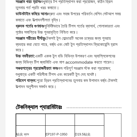
সরঞ্জাম খরচ হ্রাসঃ
শুধুমাত্র টপ প্রতিস্থাপন করা প্রয়োজন, কঠিন ড্রিল
তুলনায় গর্ত প্রতি খরচ কমাতে।
ডাউনটাইম কমিয়ে আনাঃ
দ্রুত এবং সহজ উপরের পরিবর্তন মেশিন সেটআপ সময়
কমাতে এবং উত্পাদনশীলতা বৃদ্ধি।
ধ্রুবক গর্তের গুণমানঃ
সুনির্দিষ্টভাবে তৈরি টিপস গর্তের ব্যাসার্ধ, গোলাকারতা এবং
পৃষ্ঠের সমাপ্তির উচ্চ পুনরাবৃত্তি নিশ্চিত করে।
সরঞ্জাম শরীরের দীর্ঘায়ুঃ
টেকসই টুল হোল্ডারটি অনেক চক্রের জন্য পুনরায়
ব্যবহার করা যেতে পারে, বর্জ্য এবং মোট টুল প্রতিস্থাপন ফ্রিকোয়েন্সি হ্রাস
করে।
উচ্চ নমনীয়তা:
একটি একক টুল বডি বিভিন্ন উপকরণ এবং অ্যাপ্লিকেশনের
জন্য বিভিন্ন টিপ জ্যামিতি এবং মাপ accommodate করতে পারেন।
সঞ্চয়পত্রের প্রয়োজনীয়তা কমঃ
কম পরিপূর্ণ সরঞ্জাম স্টক করা প্রয়োজন;
শুধুমাত্র একটি পরিসীমা টিপস এবং কয়েকটি টুল দেহ যথেষ্ট।
পরিবেশ বান্ধব:
পুরো ড্রিল প্রতিস্থাপনের তুলনায় কম উপাদান বর্জ্য টেকসই
উত্পাদন অনুশীলন সমর্থন করে।
টেকনিক্যাল প্যারামিটারঃ
বাড়ি
পণ্য
আমাদের সম্বন্ধে
কারখানা ভ্রমণ
AHNO
竞争对手
钻尖 ব্যাস
EP197-P-1950
D19.5钻尖