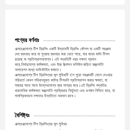
পণ্যের বর্ণনাঃ
এক্সচেঞ্জযোগ্য টিপ ড্রিলিং একটি উদ্ভাবনী ড্রিলিং কৌশল যা একটি সরঞ্জাম
দেহ ব্যবহার করে যা পুনরায় ব্যবহার করা যেতে পারে, যার মধ্যে কাটা টিপস
রয়েছে যা প্রতিস্থাপনযোগ্য। এই পদ্ধতিটি খরচ দক্ষতা প্রদান
করে,নির্ভরযোগ্য কর্মক্ষমতা, এবং উচ্চ উত্পাদন ভলিউম জড়িত যন্ত্রপাতি
অপারেশন মধ্যে ডাউনটাইম কমাতে।
এক্সচেঞ্জযোগ্য টিপ ড্রিলিংয়ের মূল সুবিধাটি হ'ল পুরো সরঞ্জামটি ফেলে দেওয়ার
পরিবর্তে কেবল পরিধানযুক্ত কাটার টিপগুলি প্রতিস্থাপন করার ক্ষমতা, যা
সময়ের সাথে সাথে উল্লেখযোগ্য ব্যয় সাশ্রয় করে।এই ড্রিলিং পদ্ধতির
ধারাবাহিক কর্মক্ষমতা যন্ত্রপাতি প্রক্রিয়ায় নির্ভুলতা এবং গুণমান নিশ্চিত করে, যা
সামগ্রিকভাবে দক্ষতার উন্নতিতে অবদান রাখে।
বৈশিষ্ট্যঃ
এক্সচেঞ্জযোগ্য টিপ ড্রিলিংয়ের মূল সুবিধাঃ