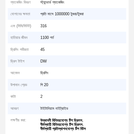
প্যাকেজিং বিবরণ
স্ট্যান্ডার্ড প্যাকেজিং
যোগানের ক্ষমতা
প্রতি মাসে 1000000 টুকরা/টুকরা
এফ (মিমি/মিনিট)
316
হাতিয়ার জীবন
1100 গর্ত
ড্রিলিং গভীরতা
45
ড্রিল টাইপ
DW
আবেদন
ড্রিলিং
উপাদান গ্রেড
পি 20
কাটা
2
আবরণ
টাইটানিয়াম নাইট্রাইড
লক্ষণীয় করা:
,
উদ্ভাবনী বিনিময়যোগ্য টিপ ড্রিলস
,
দীর্ঘস্থায়ী বিনিময়যোগ্য টিপ ড্রিলস
দীর্ঘস্থায়ী প্রতিস্থাপনযোগ্য টিপ বিটস