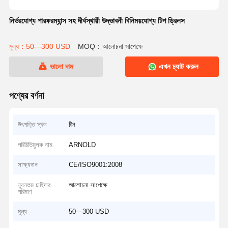
নির্ভরযোগ্য পারফরম্যান্স সহ দীর্ঘস্থায়ী উদ্ভাবনী বিনিময়যোগ্য টিপ ড্রিলস
মূল্য：50—300 USD
MOQ：আলোচনা সাপেক্ষে
ভালো দাম
এখন চ্যাট করুন
পণ্যের বর্ণনা
উৎপত্তি স্থল
চীন
পরিচিতিমুলক নাম
ARNOLD
সাক্ষ্যদান
CE/ISO9001:2008
ন্যূনতম চাহিদার
আলোচনা সাপেক্ষে
পরিমাণ
মূল্য
50—300 USD