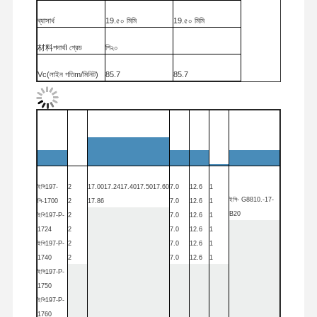
ব্যাসার্ধ
19.৫০ মিমি
19.৫০ মিমি
গুণগত মান নিয়ন্ত্রণ
যোগাযোগ করুন
খবর
মামলা
材料পদার্থ
I গ্রেড
পি২০
Vc
(লাইন গতিm/
মিনিট
)
85.7
85.7
S ((转速r/
মিনিট
)
1400
1400
F ((进给
মিমি
/
মিনিট
)
316
316
এখন চ্যাট করুন
কাটা
ডিসি
অর্ডার
কোড
L2
L1
আসন
মেলে
ড্রিল
বড
y
প্রান্ত
f (((প্রতি 进 给
মিমি
/r)
0.22
0.22
আকার
না, না।
সলিড কার্বাইড ড্রিল
孔深ড্রিলিং
g গভীরতা
45
45
ইপি
197-
2
17.00
17.24
17.40
17.50
17.60
7.0
12.6
1
ইপি
- G8810.-17-
বন্দুক ড্রিল
পি-1700
2
17.86
7.0
12.6
1
寿命টুল লাইফ
১১০০ গর্ত
৭৫০ গর্ত
B20
ইপি
197-P-
2
7.0
12.6
1
1724
2
7.0
12.6
1
বিটিএ ড্রিলিং
ইপি
197-P-
2
7.0
12.6
1
1740
2
7.0
12.6
1
বিনিময়যোগ্য টিপ ড্রিলস
ইপি
197-P-
1750
ইউ ড্রিল
ইপি
197-P-
1760