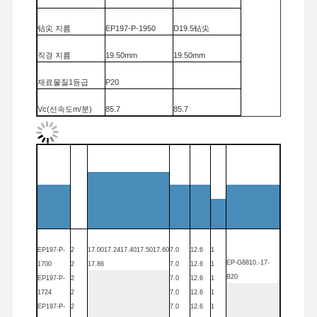
AHNO
경쟁자
钻尖 지름
EP197-P-1950
D19.5钻尖
직경 지름
19.50mm
19.50mm
품질 관리
저희와 연락
뉴스
사건
재료물질
1등급
P20
Vc
(선속도m/
분
)
85.7
85.7
S ((轉速r/
분
)
1400
1400
지금 챗팅하
세요
F ((进给)
mm
/
분
)
316
316
절단
Dc
순서
코드
L2
L1
좌석
일치
굴착
보드
y
가장
f ((每?? 进给
mm
/r)
0.22
0.22
크기
자리
고화탄 뚫기
- 아
孔深 드릴린
g 깊이
45
45
니
건 드릴
寿命 도구의 수명
1100 孔
750 孔
EP
197-P-
2
17.00
17.24
17.40
17.50
17.60
7.0
12.6
1
BTA 굴착
EP
-G8810.-17-
1700
2
17.86
7.0
12.6
1
B20
EP
197-P-
2
7.0
12.6
1
교환 가능한 톱 드릴
1724
2
7.0
12.6
1
EP
197-P-
2
7.0
12.6
1