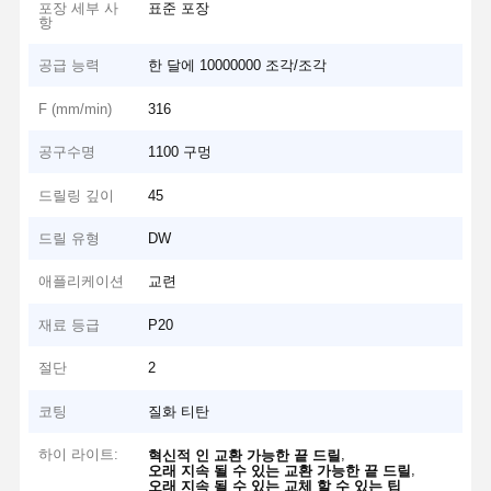
포장 세부 사
표준 포장
항
공급 능력
한 달에 10000000 조각/조각
F (mm/min)
316
공구수명
1100 구멍
드릴링 깊이
45
드릴 유형
DW
애플리케이션
교련
재료 등급
P20
절단
2
코팅
질화 티탄
하이 라이트:
,
혁신적 인 교환 가능한 끝 드릴
,
오래 지속 될 수 있는 교환 가능한 끝 드릴
오래 지속 될 수 있는 교체 할 수 있는 팁