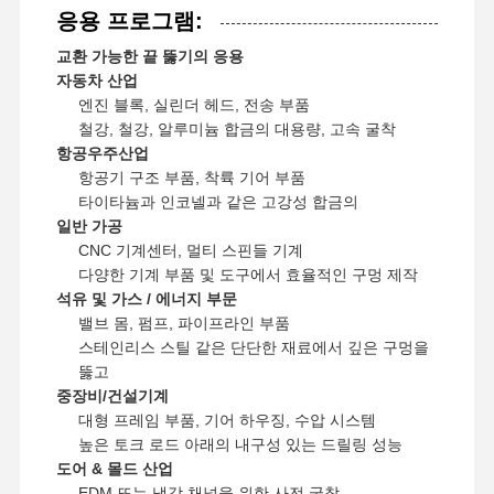
EP
-G8810.-19-
응용 프로그램:
1900
2
19.90
7.5
13.6
2
B25
EP
197-P-
2
7.5
13.6
2
교환 가능한 끝 뚫기의 응용
1927
2
7.5
13.6
자동차 산업
2
EP
197-P-
2
7.5
13.6
엔진 블록, 실린더 헤드, 전송 부품
1930
2
7.5
13.6
EP
197-P-
철강, 철강, 알루미늄 합금의 대용량, 고속 굴착
1933
항공우주산업
EP
197-P-
항공기 구조 부품, 착륙 기어 부품
1950
타이타늄과 인코넬과 같은 고강성 합금의
EP
197-P-
일반 가공
1990
CNC 기계센터, 멀티 스핀들 기계
다양한 기계 부품 및 도구에서 효율적인 구멍 제작
EP
197-P-
2
20.00
20.10
20.60
8.5
14.6
3
EP
- G8810.-20-
석유 및 가스 / 에너지 부문
2000
2
20.80
8.5
14.6
3
B25
밸브 몸, 펌프, 파이프라인 부품
EP
197-P-
2
8.5
14.6
3
스테인리스 스틸 같은 단단한 재료에서 깊은 구멍을
2010
2
8.5
14.6
3
EP
197-P-
뚫고
2060
중장비/건설기계
EP
197-P-
대형 프레임 부품, 기어 하우징, 수압 시스템
2080
높은 토크 로드 아래의 내구성 있는 드릴링 성능
도어 & 몰드 산업
EP
197-P-
2
21.00
21.43
21.50
8.5
14.6
3
EDM 또는 냉각 채널을 위한 사전 굴착