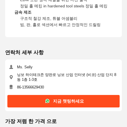
EP
- G8810.-21-
2100
2
21.90
8.5
14.6
3
정밀 홀 메킹 in hardened tool steels 정밀 홀 메킹
B25
EP
197-P-
2
8.5
14.6
3
금속 제조
2143
2
8.5
14.6
3
구조적 철강 제조, 튜블 어셈블리
EP
197-P-
2150
빔, 판, 홀로 섹션에서 빠르고 안정적인 드릴링
EP
197-P-
2190
EP
197-P-
2
22.00
8.5
14.6
3
EP
- G8810.-22-
연락처 세부 사항
2200
B25
EP
197-P-
2
22.01
9.5
15.6
4
EP
- G8810.-2
21-
Ms. Selly
2201
2
22.90
9.5
15.6
4
B25
닝보 하이테크존 양판로 닝보 산업 인터넷 (비코) 산업 단지 8
EP
197-P-
동 1층 1-3호
2290
86-13566629430
EP
197-P-
2
23.00
23.42
23.50
9.5
15.6
4
EP
- G8810.-23-
2300
2
23.90
9.5
15.6
4
지금 챗팅하세요
B25
EP
197-P-
2
9.5
15.6
4
2342
2
9.5
15.6
4
EP
197-P-
2350
가장 저렴 한 가격 으로
EP
197-P-