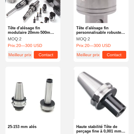
Tête d'alésage fin
Tête d'alésage fin
modulaire 20mm-500mm,
personnalisable robuste
diamètres d'alésage, haute
combinée non standard
MOQ:
2
MOQ:
2
rigidité
Prix:
20—300 USD
Prix:
20—300 USD
Meilleur prix
Contact
Meilleur prix
Contact
Accueil
Produits
À Propos De
Visite De
Nous
L'usine
25-153 mm alés
Haute stabilité Tête de
perçage fine à 0,001 mm