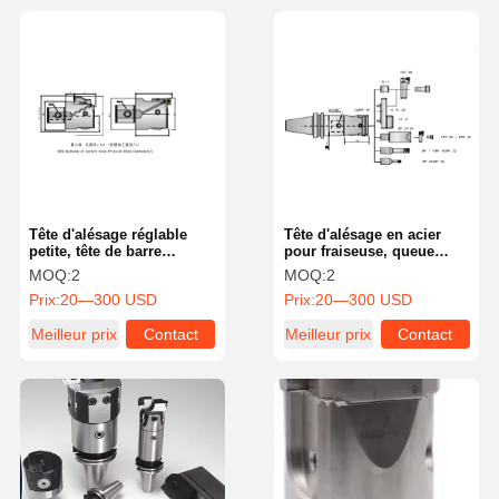
Tête d'alésage réglable
Tête d'alésage en acier
petite, tête de barre
pour fraiseuse, queue
d'alésage polyvalente avec
droite, plage d'alésage
MOQ:
2
MOQ:
2
conception modulaire
6mm-108mm, standard
Prix:
20—300 USD
Prix:
20—300 USD
Meilleur prix
Contact
Meilleur prix
Contact