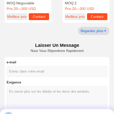
de précision pour la
MOQ:
Négociable
MOQ:
2
fabrication automobile
Prix:
20—300 USD
Prix:
20—300 USD
Meilleur prix
Contact
Meilleur prix
Contact
Contrôle
Contactez-
Nouvelles
Les Affaires
Qualité
Nous
Regardez plus
Laisser Un Message
Nous Vous Répondrons Rapidement
Causez
Maintenant
e-mail
Forage à base de carbure solide
Forets canons
Exigence
Forage BTA
Forages à pointe échangeables
Perceuse d'U