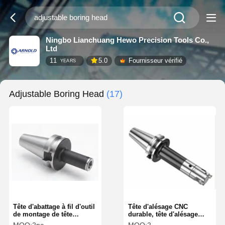
Ningbo Lianchuang Hewo Precision Tools Co.,
Ltd
11
5.0
Fournisseur vérifié
YEARS
Adjustable Boring Head
(17)
Tête d'abattage à fil d'outil
Tête d'alésage CNC
de montage de tête
durable, tête d'alésage
d'abattage réglable 2-6
réglable pour applications