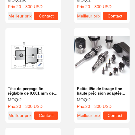
MOQ:
2pc
MOQ:
2
inserts pour machine CNC
industrielles
Prix:
20—300 USD
Prix:
20—300 USD
Meilleur prix
Contact
Meilleur prix
Contact
Tête de perçage fin
Petite tête de forage fine
réglable de 0,001 mm de
haute précision adaptée
précision avec une grande
aux machines CNC
MOQ:
2
MOQ:
2
répétabilité
Prix:
20—300 USD
Prix:
20—300 USD
Meilleur prix
Contact
Meilleur prix
Contact