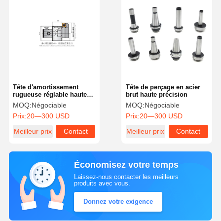
Tête d'amortissement
Tête de perçage en acier
rugueuse réglable haute
brut haute précision
durabilité pour l'industrie
MOQ:
Négociable
MOQ:
Négociable
automobile
Prix:
20—300 USD
Prix:
20—300 USD
Meilleur prix
Contact
Meilleur prix
Contact
Économisez votre temps
Laissez-nous contacter les meilleurs
produits avec vous.
Donnez votre exigence