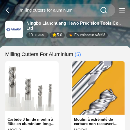
Ningbo Lianchuang Hewo Precision Tools Co.,
Ltd
10
5.0
Fournisseur vérifié
YEARS
Milling Cutters For Aluminium
(5)
Carbide 3 fin de moulin à
Moulin à extrémité de
flûte en aluminium longue
carbure non recouvert
durée de vie avec des
Pour l'aluminium de haute