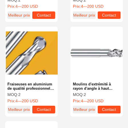
MOQ:
2
MOQ:
2
angles d'hélice élevés
durabilité 3 Flute Moulin à
Prix:
4—200 USD
Prix:
4—200 USD
extrémité d'aluminium
Meilleur prix
Contact
Meilleur prix
Contact
Fraiseuses en aluminium
Moulins d'extrémité à
de qualité professionnelle
rayon d'angle à haut
et de haute précision pour
rendement OEM 3 flûtes
MOQ:
2
MOQ:
2
l'usinage de l'aluminium
pour aluminium
Prix:
4—200 USD
Prix:
4—200 USD
Meilleur prix
Contact
Meilleur prix
Contact