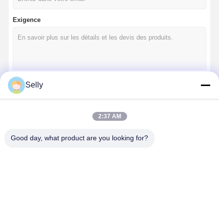
Exigence
Selly
Continuer
2:37 AM
Nos Catégories
Good day, what product are you looking for?
Forage à base
Forets canons
Forage BTA
Forages à
de carbure
pointe