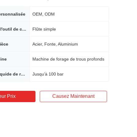
ersonnalisée
OEM, ODM
Géométrie de l'outil de coupe
Flûte simple
ièce
Acier, Fonte, Aluminium
ine
Machine de forage de trous profonds
Pression de liquide de refroidissement
Jusqu'à 100 bar
eur Prix
Causez Maintenant