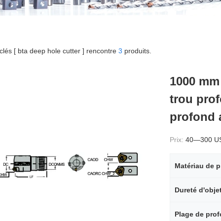
clés [ bta deep hole cutter ] rencontre
3
produits.
1000 mm 
trou pro
profond 
Prix:
40—300 U
Matériau de p
Dureté d'obje