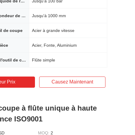
Pression de liquide de refroidissement
Jusqu'à 100 bar
Plage de profondeur de forage
Jusqu'à 1000 mm
til de coupe
Acier à grande vitesse
ièce
Acier, Fonte, Aluminium
Géométrie de l'outil de coupe
Flûte simple
eur Prix
Causez Maintenant
coupe à flûte unique à haute
nce ISO9001
SD
MOQ:
2