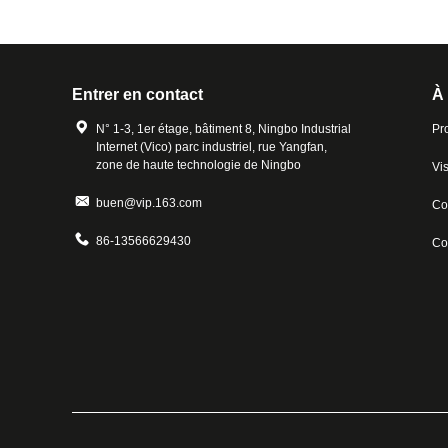
Entrer en contact
À
N° 1-3, 1er étage, bâtiment 8, Ningbo Industrial
Pro
Internet (Vico) parc industriel, rue Yangfan,
zone de haute technologie de Ningbo
Vis
buen@vip.163.com
Con
86-13566629430
Co