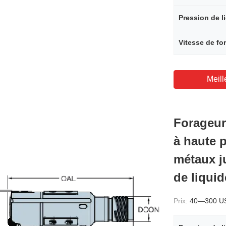
Vitesse de fo
Meill
Forageur
à haute p
métaux j
de liqui
Prix:
40—300 U