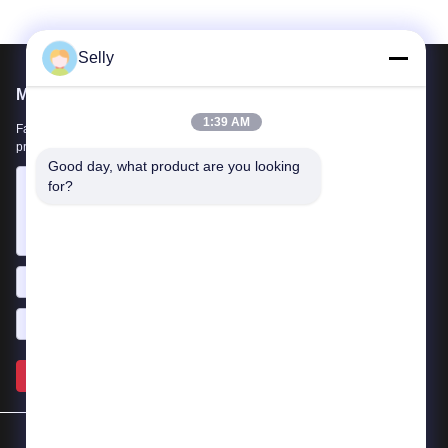
Selly
Mail nous
1:39 AM
Faites-nous part de vos besoins. Nous connecterons les meilleurs
produits avec vous.
Good day, what product are you looking 
for?
Envoyez >>