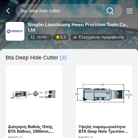
Ningbo Lianchuang Hewo Precision Tools Co.,
Ltd
11
5.0
Ελεγχμένος προμηθευτής
YEARS
Bta Deep Hole Cutter
(3)
Διάτρηση Βαθιάς Οπής
Υψηλή παραγωγικότητα
BTA Βάθους 1000mm,
BTA Deep Hole Τρυπάνιer
Κόφτης Βαθιάς Οπής BTA
για μεταλλική διάτρηση