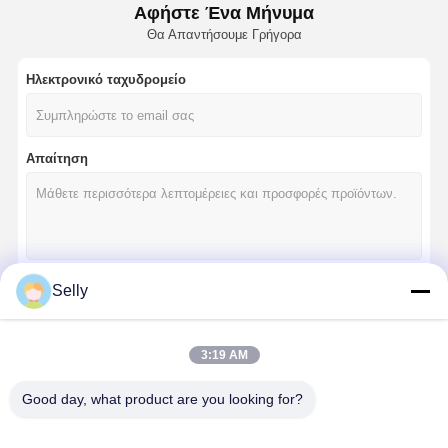
Αφήστε Ένα Μήνυμα
Θα Απαντήσουμε Γρήγορα
Ηλεκτρονικό ταχυδρομείο
Απαίτηση
Selly
Να συνεχίσει
3:19 AM
Οι Κατηγορίες Μας
Good day, what product are you looking for?