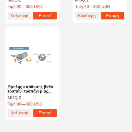
MOQ:
2
MOQ:
2
με Ατσάλινο Υλικό
μέχρι 100 bar πίεση
Τιμή:
40—300 USD
Τιμή:
40—300 USD
ψυκτικού iso9001
Καλύτερη
Επαφή
Καλύτερη
Επαφή
τιμή
τιμή
Υψηλής απόδοσης βαθύ
τρυπάνι τρυπάνι μίας
φλάουτας εργαλείο κοπής
MOQ:
2
ISO9001
Τιμή:
40—300 USD
Καλύτερη
Επαφή
τιμή