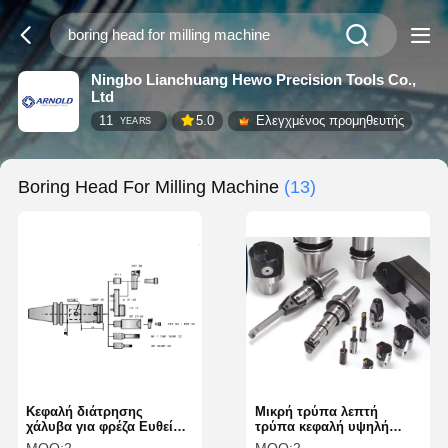
Ningbo Lianchuang Hewo Precision Tools Co.,
Ltd
11
5.0
Ελεγχμένος προμηθευτής
YEARS
Boring Head For Milling Machine
(13)
Κεφαλή διάτρησης
Μικρή τρύπα λεπτή
χάλυβα για φρέζα Ευθεία
τρύπα κεφαλή υψηλή
στελέχη 6mm-108mm
ακρίβεια κατάλληλη για