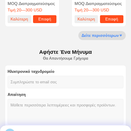
διάτρησης 20-203mm,
στρογγυλή ένθετη κεφαλή,
MOQ:
Διαπραγματεύσιμος
MOQ:
Διαπραγματεύσιμος
εργαλείο διάτρησης
υψηλής απόδοσης
Τιμή:
20—300 USD
Τιμή:
20—300 USD
ακριβείας με στιβαρό
σχεδιασμό
Καλύτερη
Επαφή
Καλύτερη
Επαφή
Έλεγχος
Επικοινωνήσ
Νέα
Υποθέσεις
τιμή
τιμή
Ποιότητας
Τε Μαζί Μας
Δείτε περισσότερων
Αφήστε Ένα Μήνυμα
Θα Απαντήσουμε Γρήγορα
Συνομιλία
Τώρα
Ηλεκτρονικό ταχυδρομείο
τρυπάνι από στερεό καρβίδιο
Απαίτηση
Τρυπάνια όπλου
BTA Διάτρηση
Αντικατάστατα τρυπεία με κορυφή