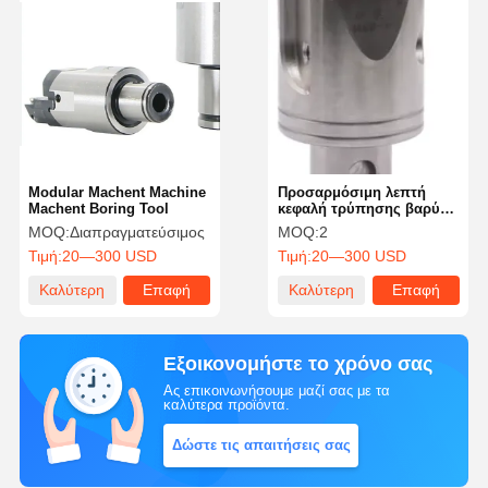
Modular Machent Machine
Προσαρμόσιμη λεπτή
Machent Boring Tool
κεφαλή τρύπησης βαρύ
φορτίο συνδυασμένη μη
MOQ:
Διαπραγματεύσιμος
MOQ:
2
τυποποιημένη
Τιμή:
20—300 USD
Τιμή:
20—300 USD
Καλύτερη
Επαφή
Καλύτερη
Επαφή
τιμή
τιμή
Εξοικονομήστε το χρόνο σας
Ας επικοινωνήσουμε μαζί σας με τα
καλύτερα προϊόντα.
Δώστε τις απαιτήσεις σας