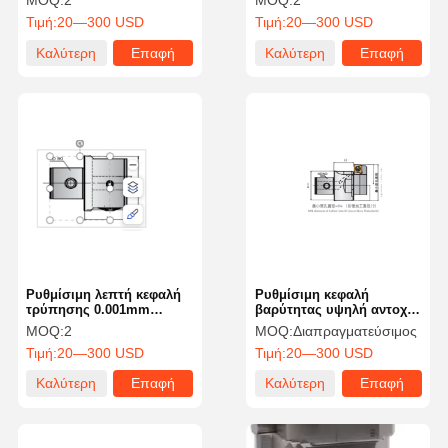
MOQ:
2
MOQ:
2
Εύρος διάτρησης
μηχανές CNC
Τιμή:
20—300 USD
Τιμή:
20—300 USD
Πρότυπο
Καλύτερη
Επαφή
Καλύτερη
Επαφή
τιμή
τιμή
Ρυθμίσιμη λεπτή κεφαλή
Ρυθμίσιμη κεφαλή
τρύπησης 0.001mm
βαρύτητας υψηλή αντοχή
ακρίβεια με υψηλή
για την
MOQ:
2
MOQ:
Διαπραγματεύσιμος
επαναληψιμότητα
αυτοκινητοβιομηχανία
Τιμή:
20—300 USD
Τιμή:
20—300 USD
Καλύτερη
Επαφή
Καλύτερη
Επαφή
τιμή
τιμή