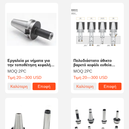
Εργαλεία με νήματα για
Πολυδιάστατο άθικτο
την τοποθέτηση κεφαλής
βαρετό κεφάλι ευθεία
τρύπησης ρυθμιζόμενη
στεφάνη με μεγάλη
MOQ:
2PC
MOQ:
2PC
κεφαλή τρύπησης 2-6
χωρητικότητα
Τιμή:
20—300 USD
Τιμή:
20—300 USD
εισροές για μηχανή CNC
Καλύτερη
Επαφή
Καλύτερη
Επαφή
τιμή
τιμή