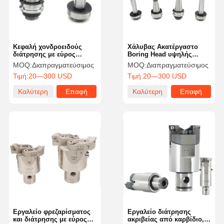
Κεφαλή χονδροειδούς
Χάλυβας Ακατέργαστο
διάτρησης με εύρος
Boring Head υψηλής
διάτρησης 25-153mm,
ακρίβειας βαρύ φορτίο για
MOQ:
Διαπραγματεύσιμος
MOQ:
Διαπραγματεύσιμος
υψηλής ακρίβειας, με
την επεξεργασία
Τιμή:
20—300 USD
Τιμή:
20—300 USD
ρυθμιζόμενη κατασκευή
Καλύτερη
Επαφή
Καλύτερη
Επαφή
τιμή
τιμή
Αρχική
Προϊόντα
Σχετικά Με
Επισκέψεις
Σελίδα
Εμάς
Στο
Εργοστάσιο
Εργαλείο φρεζαρίσματος
Εργαλείο διάτρησης
και διάτρησης με εύρος
ακριβείας από καρβίδιο,