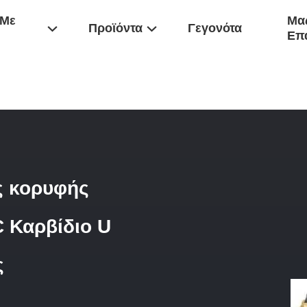
 Με
Μας
Προϊόντα
Γεγονότα
Επ
ρυφή
/
Ακριβής Εναλλάξιμες Τρυπές Κορυφής Εργαλεία Τρυπών CNC 
ς κορυφής
 Καρβίδιο U
ς