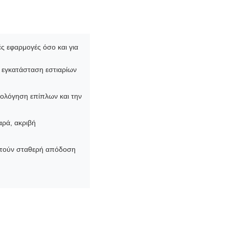
ές εφαρμογές όσο και για
ν εγκατάσταση εστιαρίων
μολόγηση επίπλων και την
αρά, ακριβή
ιτούν σταθερή απόδοση