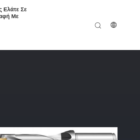
 Ελάτε Σε
αφή Με
3XDC Καρβίδιο U Τρυπές Με WCMX Εισαγωγής