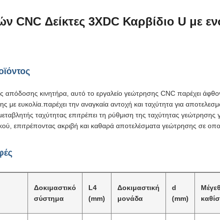
ών CNC Δείκτες 3XDC Καρβίδιο U με 
οϊόντος
ς απόδοσης κινητήρα, αυτό το εργαλείο γεώτρησης CNC παρέχει άφθονη
ς με ευκολία.παρέχει την αναγκαία αντοχή και ταχύτητα για αποτελεσμα
μεταβλητής ταχύτητας επιτρέπει τη ρύθμιση της ταχύτητας γεώτρησης γ
ικού, επιτρέποντας ακριβή και καθαρά αποτελέσματα γεώτρησης σε οπο
φές
Δοκιμαστικό
L4
Δοκιμαστική
d
Μέγε
σύστημα
(mm)
μονάδα
(mm)
καθί