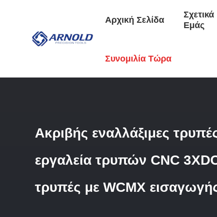
Σχετικά
Αρχική Σελίδα
Εμάς
Αρχική Σελίδα
/
Προϊόντα
/
Αντικατάστατα Τρυπεία Με Κο
Συνομιλία Τώρα
Ακριβής εναλλάξιμες τρυπέ
εργαλεία τρυπών CNC 3XDC
τρυπές με WCMX εισαγωγή