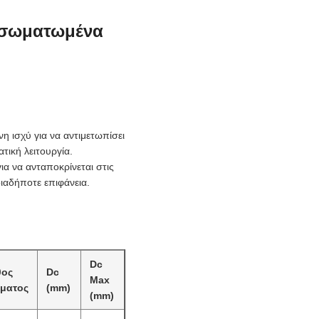
ενσωματωμένα
 ισχύ για να αντιμετωπίσει
τική λειτουργία.
ια να ανταποκρίνεται στις
ιαδήποτε επιφάνεια.
Dc
θος
Dc
Max
σματος
(mm)
(mm)