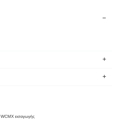
με WCMX εισαγωγής