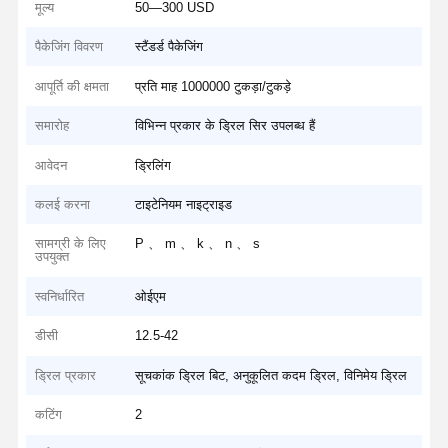
मूल्य
50—300 USD
पैकेजिंग विवरण
स्टैंडर्ड पैकेजिंग
आपूर्ति की क्षमता
प्रति माह 1000000 टुकड़ा/टुकड़े
समारोह
विभिन्न प्रकार के ड्रिल सिर उपलब्ध हैं
आवेदन
ड्रिलिंग
कलई करना
टाइटेनियम नाइट्राइड
सामग्री के लिए
P 、 m 、 k 、 n 、 s
उपयुक्त
स्वनिर्धारित
ओईएम
डीसी
12.5-42
ड्रिल प्रकार
सूचकांक ड्रिल बिट, अनुकूलित कदम ड्रिल, विनिमेय ड्रिल
कटिंग
2