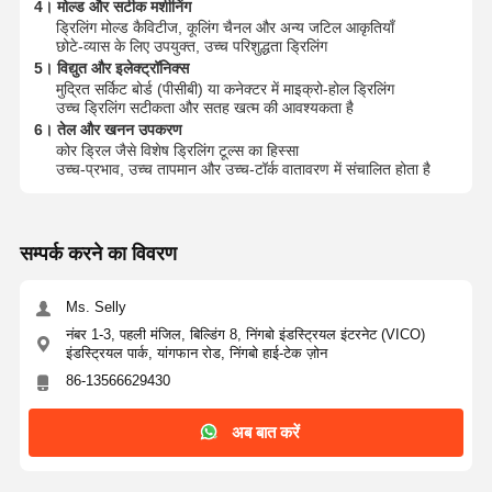
4। मोल्ड और सटीक मशीनिंग
ईपी
-G88110-26-B32
282
300
60
32
5
26.00
26.00
ड्रिलिंग मोल्ड कैविटीज, कूलिंग चैनल और अन्य जटिल आकृतियाँ
छोटे-व्यास के लिए उपयुक्त, उच्च परिशुद्धता ड्रिलिंग
ईपी
-G88110-2
61-
302
319
60
32
6
26.01
27.00
5। विद्युत और इलेक्ट्रॉनिक्स
B32
मुद्रित सर्किट बोर्ड (पीसीबी) या कनेक्टर में माइक्रो-होल ड्रिलिंग
उच्च ड्रिलिंग सटीकता और सतह खत्म की आवश्यकता है
ईपी
-G88110-27-B32
302
319
60
32
6
27.00
28.00
6। तेल और खनन उपकरण
ईपी
-G88110-28-B32
302
319
60
32
6
28.00
28.00
कोर ड्रिल जैसे विशेष ड्रिलिंग टूल्स का हिस्सा
उच्च-प्रभाव, उच्च तापमान और उच्च-टॉर्क वातावरण में संचालित होता है
ईपी
-G88110-2
81-
323
339
60
32
7
28.01
29.00
B32
ईपी
-G88110-29-B32
323
339
60
32
7
29.00
30.00
सम्पर्क करने का विवरण
ईपी
-G88110-30-B32
323
339
60
32
7
30.00
30.00
ईपी
-G88110-3
01-
Ms. Selly
B32
348
365
60
32
8
30.01
31.00
नंबर 1-3, पहली मंजिल, बिल्डिंग 8, निंगबो इंडस्ट्रियल इंटरनेट (VICO)
ईपी
-G88110-31-B32
348
365
60
32
8
31.00
32.00
इंडस्ट्रियल पार्क, यांगफान रोड, निंगबो हाई-टेक ज़ोन
86-13566629430
ईपी
-G88110-32-B32
348
365
60
32
8
32.00
32.00
ईपी
-G88110-3
21-बी
367
390
70
40
9
32.01
33.00
अब बात करें
40
ईपी
-G88110-33-B40
367
390
70
40
9
33.00
34.00