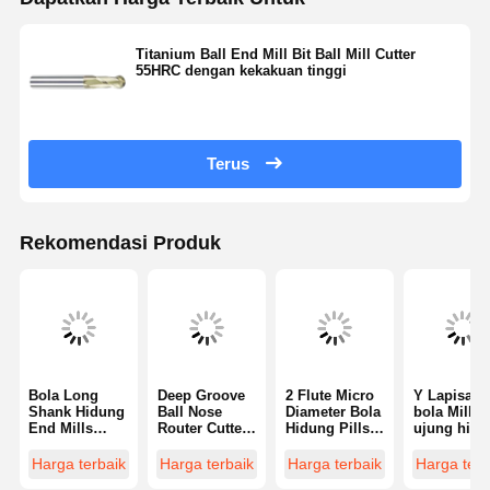
Titanium Ball End Mill Bit Ball Mill Cutter
55HRC dengan kekakuan tinggi
Terus
Rekomendasi Produk
Bola Long
Deep Groove
2 Flute Micro
Y Lapisan
Shank Hidung
Ball Nose
Diameter Bola
bola Mills
End Mills
Router Cutter
Hidung Pills
ujung hidu
ISO9001
4 Flute
dengan sudut
50-65HRC
Untuk
Efisiensi
heliks 30
jangka
Harga terbaik
Harga terbaik
Harga terbaik
Harga terb
Penggilingan
Tinggi Long
derajat
panjang