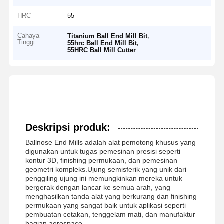
HRC
55
Cahaya
,
Titanium Ball End Mill Bit
Tinggi:
,
55hrc Ball End Mill Bit
55HRC Ball Mill Cutter
Deskripsi produk:
Ballnose End Mills adalah alat pemotong khusus yang
digunakan untuk tugas pemesinan presisi seperti
kontur 3D, finishing permukaan, dan pemesinan
geometri kompleks.Ujung semisferik yang unik dari
penggiling ujung ini memungkinkan mereka untuk
bergerak dengan lancar ke semua arah, yang
menghasilkan tanda alat yang berkurang dan finishing
permukaan yang sangat baik untuk aplikasi seperti
pembuatan cetakan, tenggelam mati, dan manufaktur
bagian aerospace.