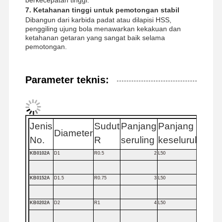
berkecepatan tinggi.
7. Ketahanan tinggi untuk pemotongan stabil
U bor
Dibangun dari karbida padat atau dilapisi HSS,
penggiling ujung bola menawarkan kekakuan dan
pabrik ujung persegi
ketahanan getaran yang sangat baik selama
pemotongan.
Pabrik Akhir Radius Sudut
Pabrik Ujung Hidung Bola
Parameter teknis:
Mesin penggiling ujung stainless steel
Pabrik End Aluminium
Jenis
Sudut
Panjang
Panjang
S
Diameter
Kepala yang membosankan
No.
R
seruling
keseluruhan
D
KB0102A
D1
R0.5
2
L50
Kepala Boring yang Kasar
KB0152A
D1.5
R0.75
3
L50
KB0202A
D2
R1
4
L50