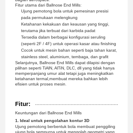
Fitur utama dari Ballnose End Mills:
Ujung pemotong bola untuk pemesinan presisi
pada permukaan melengkung
Ketahanan kekakuan dan keausan yang tinggi,
terutama jika terbuat dari karbida padat
Tersedia dalam berbagai konfigurasi seruling
(seperti 2F / 4F) untuk operasi kasar atau finishing
Cocok untuk mesin bahan seperti baja tahan karat,
stainless steel, aluminium, tembaga, dan grafit
Selanjutnya, Ballnose End Mills dapat dilapisi dengan
pilihan seperti TiAlN, AlTiN, DLC, dll yang tidak hanya
memperpanjang umur alat tetapi juga meningkatkan
ketahanan termal,membuat mereka bahkan lebih
efisien untuk proses mesin.
Fitur:
Keuntungan dari Ballnose End Mills
Rumah
Produk
Tentang
Tur Pabrik
1. Ideal untuk pengolahan kontur 3D
Kami
Ujung pemotong berbentuk bola membuat penggiling
ujung bola sempurna untuk mengolah geometri yang