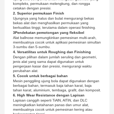
kompleks, permukaan melengkung, dan rongga
cetakan dengan presisi.
2. Superior permukaan Finish
Ujungnya yang halus dan bulat mengurangi bekas
Kontrol
Hubungi
Berita
Kasus
bekas alat dan menghasilkan permukaan yang
Kualitas
Kami
berkualitas tinggi, terutama dalam operasi finishing.
3Pendekatan pemotongan yang fleksibel
Alat ballnose memungkinkan pemesinan multi-arah,
membuatnya cocok untuk aplikasi pemesinan simultan
3-sumbu dan 5-sumbu.
4. Versatilitas untuk Roughing dan Finishing
Dengan pilihan dalam jumlah seruling dan geometri,
Bicara
jenis alat yang sama dapat digunakan untuk
Sekarang
pengerjaan kasar dan presisi, mengurangi waktu
perubahan alat.
5. Cocok untuk berbagai bahan
Bor karbida padat
Mesin penggiling ujung bola dapat digunakan dengan
berbagai bahan, termasuk baja tahan karat, baja
Mata Bor Senapan
tahan karat, aluminium, tembaga, grafit, dan komposit.
6. High Wear Resistance dengan Lapisan
Pengeboran BTA
Lapisan canggih seperti TiAlN, AlTiN, dan DLC
meningkatkan ketahanan panas dan umur alat,
membuatnya cocok untuk pemesinan kering atau
Pengeboran ujung yang bisa ditukar