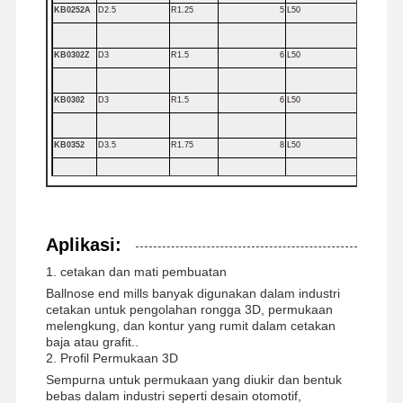
KB0252A
D2.5
R1.25
5
L50
KB0302Z
D3
R1.5
6
L50
KB0302
D3
R1.5
6
L50
KB0352
D3.5
R1.75
8
L50
KB0402
D4
R2
8
L50
KB0502
D5
R2.5
10
L50
Aplikasi:
1. cetakan dan mati pembuatan
KB0802
D8
R4
16
L60
Ballnose end mills banyak digunakan dalam industri
cetakan untuk pengolahan rongga 3D, permukaan
melengkung, dan kontur yang rumit dalam cetakan
KB1202
D12
R6
24
L75
baja atau grafit..
2. Profil Permukaan 3D
KB2002
D20
R10
40
L100
Sempurna untuk permukaan yang diukir dan bentuk
bebas dalam industri seperti desain otomotif,