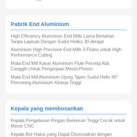
pabrik ujung persegi
Pabrik End Aluminium
Pabrik Akhir Radius Sudut
High Efficiency Aluminium End Mills Lama Bertahan
Pabrik Ujung Hidung Bola
Tanpa Lapisan Dengan Sudut Heliks 30 derajat
Aluminium High Precision End Mills 3 Flutes untuk High
Mesin penggiling ujung stainless steel
Performance Cutting
Mata End Mill Kasar Aluminium Flute Persegi Alat
Pabrik End Aluminium
Canggih Untuk Pengerjaan Mesin Presisi
Kepala yang membosankan
Mata End Mill Aluminium Ujung Tajam Sudut Helix 45°
Pemotong Aluminium Kinerja Tinggi
Kepala Boring yang Kasar
Kepala yang membosankan
Kepala Pengeboran Ringan Berkesan Tinggi Cocok untuk
Mesin CNC
Kepala Bor Halus yang Dapat Disesuaikan dengan