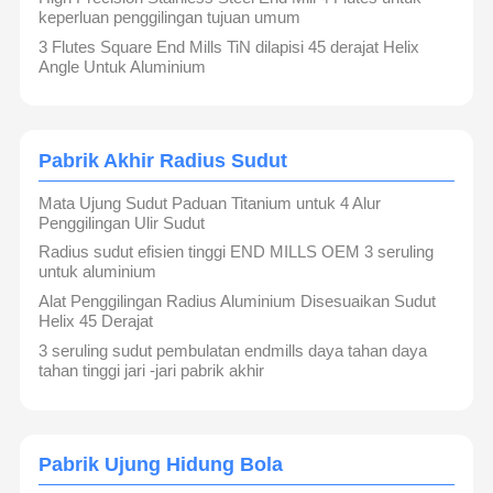
keperluan penggilingan tujuan umum
3 Flutes Square End Mills TiN dilapisi 45 derajat Helix
Angle Untuk Aluminium
Pabrik Akhir Radius Sudut
Mata Ujung Sudut Paduan Titanium untuk 4 Alur
Penggilingan Ulir Sudut
Radius sudut efisien tinggi END MILLS OEM 3 seruling
untuk aluminium
Alat Penggilingan Radius Aluminium Disesuaikan Sudut
Helix 45 Derajat
3 seruling sudut pembulatan endmills daya tahan daya
tahan tinggi jari -jari pabrik akhir
Ningbo Lianchuang Hewu Precision Tools Co., Ltd.
mengkhususkan diri dalam menyediakan solusi komprehensif
untuk teknologi pemotongan presisi. Kami menawarkan kepada
Rumah
Produk
Tentang
Tur Pabrik
pelanggan alat potong logam berkualitas tinggi, termasuk sisipan
yang dapat diindeks, alat potong karbida, alat potong PCD, serta
Kami
pengembangan desain dan dukungan teknis. Selain itu, kami
Pabrik Ujung Hidung Bola
menyediakan solusi manajemen proyek alat terintegrasi.
Lianchuang Hewo didirikan pada Oktober 2016. Setelah hampir