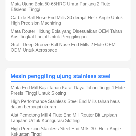
satu dekade pengembangan, perusahaan telah membentuk
Mata Ujung Bola 50-65HRC Umur Panjang 2 Flute
kemitraan strategis dengan banyak merek terkenal internasional.
Efisiensi Tinggi
Produknya telah banyak digunakan di bidang manufaktur kelas
atas seperti industri otomotif, manufaktur cetakan, mesin
Carbide Ball Nose End Mills 30 derajat Helix Angle Untuk
konstruksi, peralatan pembangkit listrik, mesin presisi, dan
Kontrol
Hubungi
Berita
Kasus
High Precision Machining
industri medis. Melalui manufaktur presisi cepat dan dukungan
Kualitas
Kami
teknis, Lianchuang Hewo bersedia menjadi bengkel alat Anda
Mata Router Hidung Bola yang Disesuaikan OEM Tahan
sendiri!
Aus Tingkat Lanjut Untuk Penggilingan
produk perusahaan
Grafit Deep Groove Ball Nose End Mills 2 Flute OEM
Alat potong karbida padat
ODM Untuk Aerospace
Alat potong superkeras/alat potong yang dapat diindeks
Layanan penggilingan/pelapisan
Kabinet alat pintar/manajemen alat
Bicara
Sekarang
Mesin penggiling ujung stainless steel
Bor karbida padat
Mata End Mill Baja Tahan Karat Daya Tahan Tinggi 4 Flute
Presisi Tinggi Untuk Slotting
Mata Bor Senapan
High Performance Stainless Steel End Mills tahan haus
dalam berbagai ukuran
Pengeboran BTA
Alat Pemotong Mill 4 Flute End Mill Router Bit Lapisan
Lanjutan Untuk Konfigurasi Slotting
Pengeboran ujung yang bisa ditukar
High Precision Stainless Steel End Mills 30° Helix Angle
Kekuatan Tinggi
U bor