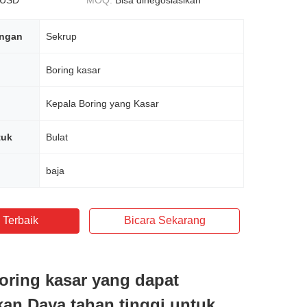
 USD
MOQ:
Bisa dinegosiasikan
ngan
Sekrup
Boring kasar
Kepala Boring yang Kasar
tuk
Bulat
baja
 Terbaik
Bicara Sekarang
oring kasar yang dapat
kan Daya tahan tinggi untuk