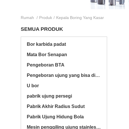
Rumah
/
Produk
/
Kepala Boring Yang Kasar
SEMUA PRODUK
Bor karbida padat
Mata Bor Senapan
Pengeboran BTA
Pengeboran ujung yang bisa ditukar
U bor
pabrik ujung persegi
Pabrik Akhir Radius Sudut
Pabrik Ujung Hidung Bola
Mesin penggiling ujung stainless steel