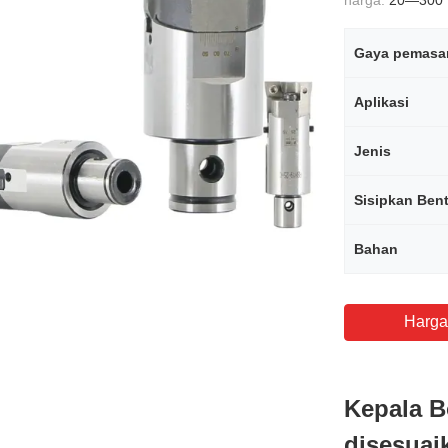
harga:
20—300
Gaya pemasa
Aplikasi
Jenis
Sisipkan Ben
Bahan
Harga
Kepala B
disesuai