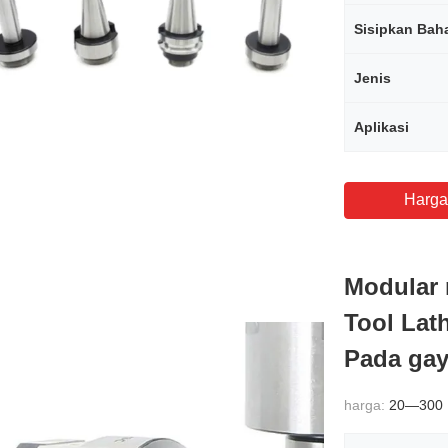
Sisipkan Bah
Jenis
Aplikasi
Harga
Modular 
Tool Lat
Pada ga
harga:
20—300