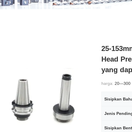
25-153m
Head Pre
yang dap
harga:
20—300
Sisipkan Bah
Jenis Pendin
Sisipkan Ben