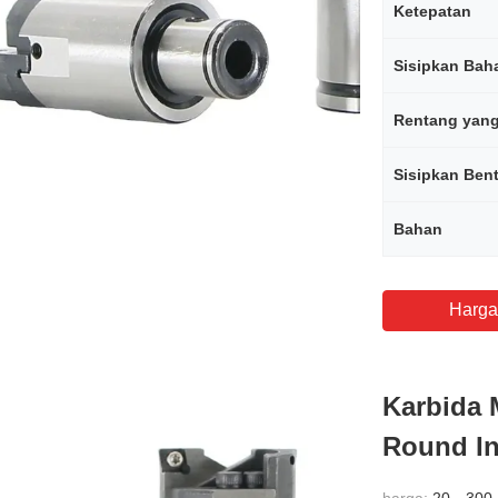
Ketepatan
Sisipkan Bah
Sisipkan Ben
Bahan
Harga
Karbida 
Round Ins