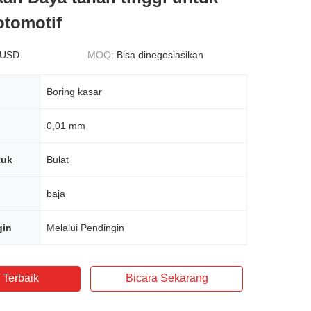
otomotif
 USD
MOQ:
Bisa dinegosiasikan
Boring kasar
0,01 mm
tuk
Bulat
baja
gin
Melalui Pendingin
 Terbaik
Bicara Sekarang