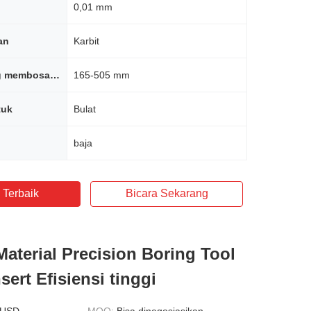
0,01 mm
an
Karbit
Rentang yang membosankan
165-505 mm
tuk
Bulat
baja
 Terbaik
Bicara Sekarang
Material Precision Boring Tool
ert Efisiensi tinggi