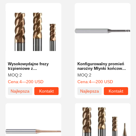
Wysokowydajne frezy
Konfigurowalny promień
trzpieniowe z
narożny Młynki końcowe
zaokrąglonym narożem,
cztery flety długą długość
MOQ:
2
MOQ:
2
standardowe, 4-ostrzowe
życia
Cena:
4—200 USD
Cena:
4—200 USD
Najlepsza
Kontakt
Najlepsza
Kontakt
cena
cena