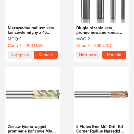
Niezawodne radiusz kąta
Długie rdzenie kąta
końcówki młyny z 45
promieniowanie końca
stopni kąt spiralny
Młyny 45 stopni kąt
MOQ:
2
MOQ:
2
dostosowany
spiralny dla precyzyjnych
Cena:
4—200 USD
Cena:
4—200 USD
operacji frezowania
Najlepsza
Kontakt
Najlepsza
Kontakt
cena
cena
Strona
Produkty
O Nas
Wycieczka
Główna
Po Fabryce
Zestaw tytanu węgiel
5 Flutes End Mill Drill Bit
promienie końcowe Młyny
Corner Radius Narzędzie