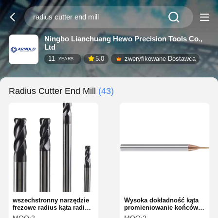
Ningbo Lianchuang Hewo Precision Tools Co.,
Ltd
11
5.0
zweryfikowane Dostawca
YEARS
Radius Cutter End Mill
(43)
wszechstronny narzędzie
Wysoka dokładność kąta
frezowe radius kąta radius
promieniowanie końcówki
cutter końcówka frezu
2 fletki wysoka