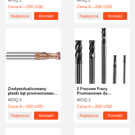
MOQ:
2
MOQ:
2
OEM z długą żywotnością
wytrzymałość
Cena:
4—200 USD
Cena:
4—200 USD
Najlepsza
Kontakt
Najlepsza
Kontakt
cena
cena
Zindywidualizowany
2 Frezowe Frezy
płaski kąt promieniowania
Promieniowe do
końcowego cięcia
Frezowania z Promieniem
MOQ:
2
MOQ:
2
młynówki
Naroża dla
Cena:
4—200 USD
Cena:
4—200 USD
Niestandardowych
Rozwiązań Produkcyjnych
Najlepsza
Kontakt
Najlepsza
Kontakt
cena
cena