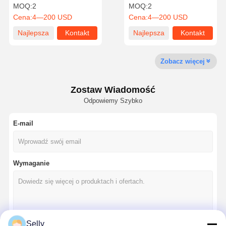
dla 4 fletów węgiel węzła
frezowe wysokiej
MOQ:
2
MOQ:
2
frezowania
wydajności
Cena:
4—200 USD
Cena:
4—200 USD
Najlepsza
Kontakt
Najlepsza
Kontakt
Kontrola
Skontaktuj
Aktualności
Sprawy
Jakości
Się Z Nami
cena
cena
Zobacz więcej
Zostaw Wiadomość
Odpowiemy Szybko
Rozmawiaj
Teraz.
E-mail
wiertarka z węglem stałym
Wiertła do broni
Wymaganie
BTA Wykopywanie
Wymienne wiertarki
Selly
wiertło