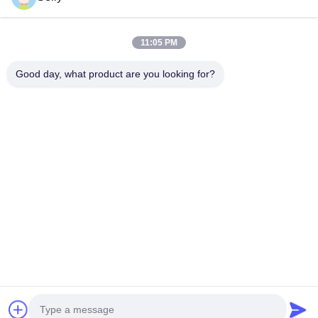
Kontyntynuj
frezy walcowo-czołowe
11:05 PM
Frezy trzpieniowe z promieniem naroża
Good day, what product are you looking for?
Nasze Kategorie
Frezy walcowo-czołowe
Młyny końcowe ze stali nierdzewnej
Aluminiowe młyny końcowe
Świetna nudna głowa.
wiertarka z
Wiertła do
BTA
Wymienne
węglem
broni
Wykopywanie
wiertarki
stałym
Szorstka nudna głowa
Dom
O nas
Skontaktuj się z nami
Desktop Site
Sitemap
Polityka prywatności
Jakość
wiertarka z węglem stałym
Fabryka w Chinach.Copyright ©
2026 Ningbo Lianchuang Hewo Precision Tools Co., Ltd. All Rights
Reserved.