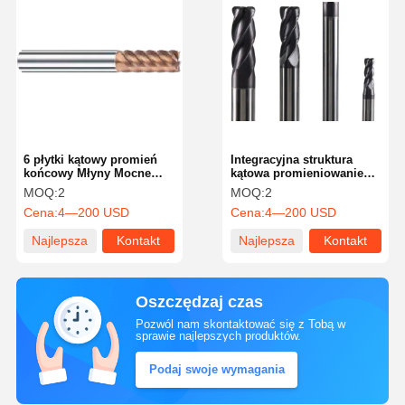
6 płytki kątowy promień
Integracyjna struktura
końcowy Młyny Mocne
kątowa promieniowanie
precyzyjne narzędzia do
końcowe młynówki cztery
MOQ:
2
MOQ:
2
cylindrycznej frezarki
flety z konstrukcją
Cena:
4—200 USD
Cena:
4—200 USD
struktury U slot
Najlepsza
Kontakt
Najlepsza
Kontakt
cena
cena
Oszczędzaj czas
Pozwól nam skontaktować się z Tobą w
sprawie najlepszych produktów.
Podaj swoje wymagania