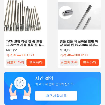
TiCN 코팅 직선 칸 총 드릴
밝은 검은 색 산화물 표면 마
10-20mm 지름 정확 한 깊은
감 처리 된 10-20mm 직경의
구멍 뚫기
총 드릴 비트
MOQ:
2
MOQ:
2
가격:
40—300 USD
가격:
40—300 USD
최고의 가격
연락하다
최고의 가격
연락하다
시간 절약
최고의 제품에 문의하십시오.
요구 사항 제공