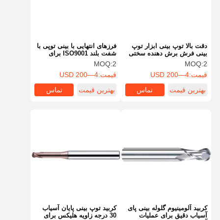
دقت بالا توپ بینی ابزار توپ
فرزهای انتهایی با بینی توپی با
بینی فرش برش دهنده سختی
شفت بلند ISO9001 برای
بالا
فرزکاری حرفه‌ای
MOQ:
2
MOQ:
2
قیمت:
4—200 USD
قیمت:
4—200 USD
بهترین قیمت
تماس
بهترین قیمت
تماس
خانه
محصولات
درباره ما
بازدید از
کارخانه
کربید آلومینیوم گلوله بینی پای
کربید توپ بینی پایان آسیاب
آسیاب دقیق برای عملیات
30 درجه زاویه هلیکس برای