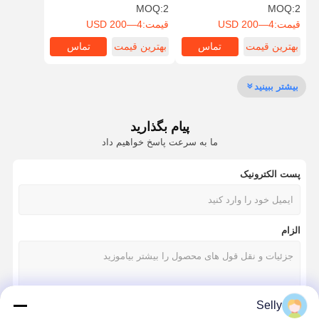
آسیاب صاف
ماشینکاری دقیق بالا
MOQ:
2
MOQ:
2
قیمت:
4—200 USD
قیمت:
4—200 USD
بهترین قیمت
تماس
بهترین قیمت
تماس
کنترل کیفیت
تماس با ما
اخبار
پرونده ها
بیشتر ببینید
پیام بگذارید
حالا حرف بزن
ما به سرعت پاسخ خواهیم داد
پست الکترونیک
حفاری کربید جامد
مته‌های تفنگی
الزام
سوراخکاری BTA
تمرینات قابل تعویض
U مته
Selly