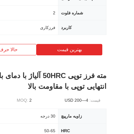
شماره فلوت
2
کاربرد
فرزکاری
بهترین قیمت
حالا حرف
مته فرز توپی 50HRC آلیاژ با د
انتهایی توپی با مقاومت بالا
قیمت:
4—200 USD
2
MOQ:
زاویه مارپیچ
30 درجه
50-65
HRC