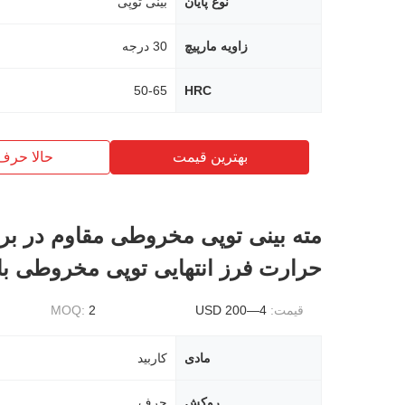
نوع پایان
بینی توپی
زاویه مارپیچ
30 درجه
50-65
HRC
بهترین قیمت
حالا حرف
مته بینی توپی مخروطی مقاوم در برا
حرارت فرز انتهایی توپی مخروطی با 2 شیا
قیمت:
4—200 USD
2
MOQ:
مادی
کاربید
روکش
حرف