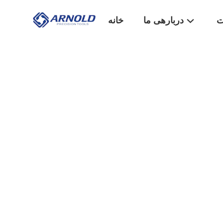
ت
دربارهی ما
خانه