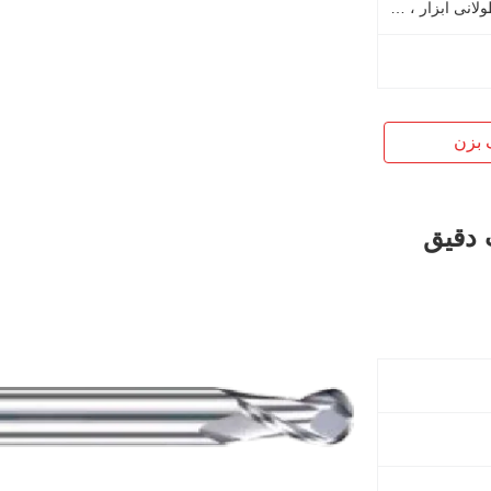
با دقت بالا ، راندمان بالا ، عمر طولانی ابزار ، برش صاف
 بزن
ب دقیق