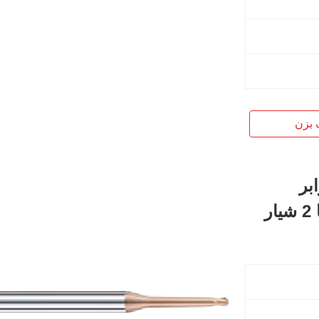
 بزن
بر
ر