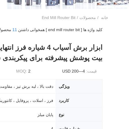
خانه
/
محصولات
/
End Mill Router Bit
کلید واژه ها [ end mill router bit ] همخوانی داشتن
11
محصولا
ابزار برش آسیاب 4 شیاره فرز 
بیت پوشش پیشرفته برای پیکربندی ش
قیمت:
4—200 USD
2
MOQ:
ویژگی
کاربرد
فرز ، اسلات ، پروفایل ، کانتوری
نوع
پایان میلز
شماره فلوت
4