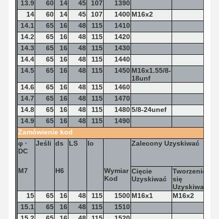
13.9
60
14
45
107
1390
14
60
14
45
107
1400
M16x2
14.1
65
16
48
115
1410
14.2
65
16
48
115
1420
14.3
65
16
48
115
1430
14.4
65
16
48
115
1440
14.5
65
16
48
115
1450
M16x1.55/8-
18unf
14.6
65
16
48
115
1460
14.7
65
16
48
115
1470
14.8
65
16
48
115
1480
5/8-24unef
14.9
65
16
48
115
1490
Zamówienie
kod
φ
·
Jeśli
ds
LS
lo
Zalecony
Uzyskiwać
DC
M7
H6
Wymiar
Cięcie
Tworzenie
Kod
Uzyskiwać
się
Uzyskiwać
15
65
16
48
115
1500
M16x1
M16x2
15.1
65
16
48
115
1510
15.2
65
16
48
115
1520