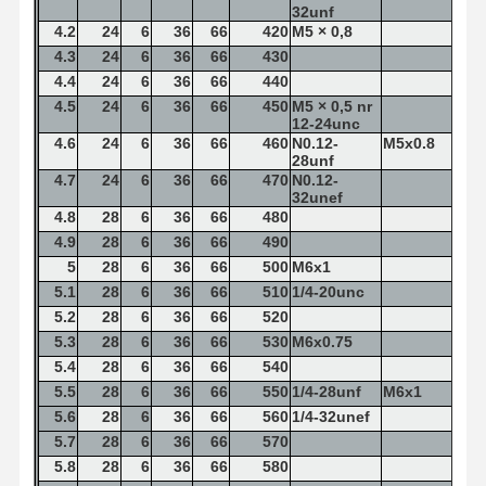
32unf
4.2
24
6
36
66
420
M5 × 0,8
4.3
24
6
36
66
430
Kontrola
Skontaktuj
Aktualności
Sprawy
4.4
24
6
36
66
440
Jakości
Się Z Nami
4.5
24
6
36
66
450
M5 × 0,5 nr
12-24unc
4.6
24
6
36
66
460
N0.12-
M5x0.8
28unf
4.7
24
6
36
66
470
N0.12-
32unef
4.8
28
6
36
66
480
Rozmawiaj
4.9
28
6
36
66
490
Teraz.
5
28
6
36
66
500
M6x1
5.1
28
6
36
66
510
1/4-20unc
wiertarka z węglem stałym
5.2
28
6
36
66
520
5.3
28
6
36
66
530
M6x0.75
Wiertła do broni
5.4
28
6
36
66
540
5.5
28
6
36
66
550
1/4-28unf
M6x1
BTA Wykopywanie
5.6
28
6
36
66
560
1/4-32unef
Wymienne wiertarki
5.7
28
6
36
66
570
5.8
28
6
36
66
580
wiertło