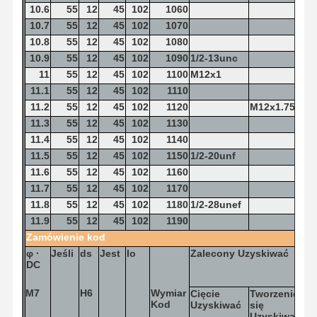
10.6
55
12
45
102
1060
10.7
55
12
45
102
1070
10.8
55
12
45
102
1080
10.9
55
12
45
102
1090
1/2-13unc
11
55
12
45
102
1100
M12x1
11.1
55
12
45
102
1110
11.2
55
12
45
102
1120
M12x1.75
11.3
55
12
45
102
1130
11.4
55
12
45
102
1140
11.5
55
12
45
102
1150
1/2-20unf
11.6
55
12
45
102
1160
11.7
55
12
45
102
1170
11.8
55
12
45
102
1180
1/2-28unef
11.9
55
12
45
102
1190
Zamówienie
kod
φ
·
Jeśli
ds
Jest
lo
Zalecony
Uzyskiwać
DC
M7
H6
Wymiar
Cięcie
Tworzenie
Kod
Uzyskiwać
się
Uzyskiwać