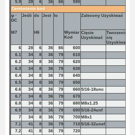
5.9
28
6
36
66
590
Zamówienie
kod
frezy walcowo-czołowe
φ
·
Jeśli
ds
Jest
lo
Zalecony
Uzyskiwać
DC
Frezy trzpieniowe z promieniem naroża
M7
H6
Wymiar
Cięcie
Tworzenie
Kod
Frezy walcowo-czołowe
Uzyskiwać
się
Uzyskiwać
6
28
6
36
66
600
Młyny końcowe ze stali nierdzewnej
6.1
34
8
36
79
610
6.2
34
8
36
79
620
Aluminiowe młyny końcowe
6.3
34
8
36
79
630
Świetna nudna głowa.
6.4
34
8
36
79
640
6.5
34
8
36
79
650
Szorstka nudna głowa
6.6
34
8
36
79
660
5/16-18unc
6.7
34
8
36
79
670
6.8
34
8
36
79
680
M8x1.25
6.9
34
8
36
79
690
5/16-24unf
7
34
8
36
79
700
M8x1
7.1
41
8
36
79
710
5/16-32unef
7.2
41
8
36
79
720