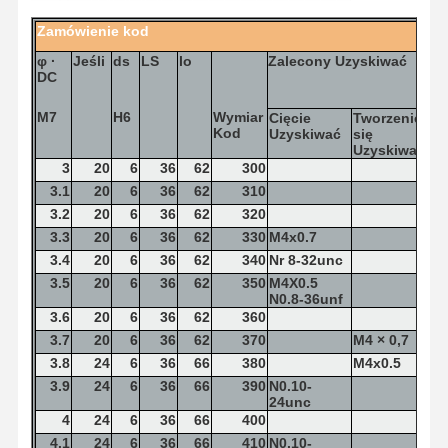
Zamówienie
kod
φ
·
Jeśli
ds
LS
lo
Zalecony
Uzyskiwać
DC
M7
H6
Wymiar
Cięcie
Tworzenie
Kod
Uzyskiwać
się
Uzyskiwać
3
20
6
36
62
300
3.1
20
6
36
62
310
3.2
20
6
36
62
320
3.3
20
6
36
62
330
M4x0.7
3.4
20
6
36
62
340
Nr 8-32unc
3.5
20
6
36
62
350
M4X0.5
N0.8-36unf
3.6
20
6
36
62
360
3.7
20
6
36
62
370
M4 × 0,7
3.8
24
6
36
66
380
M4x0.5
3.9
24
6
36
66
390
N0.10-
Strona
Produkty
O Nas
Wycieczka
24unc
Główna
Po Fabryce
4
24
6
36
66
400
4.1
24
6
36
66
410
N0.10-