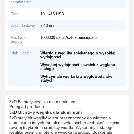
zamówienie
Cena
10—416 USD
Czas dostawy
7-10 dni
Możliwość
1000000 sztuk/sztuk miesięcznie
Supply
High Light:
Wiertło z węglika spiekanego o wysokiej
wydajności
,
Wysokiej wydajności kawałek z węglanu
stałego
,
Wytrzymałe wiertarki z węglowodanów
stałych
3xD Bit stały węglika dla aluminium
Przegląd produktu
3xD Bit stały węglika dla aluminium
3xD stały bit węglików jest przeznaczony do wiercenia
aluminium i innych metali nieżelaznych o głębokości cięcia
równej trzykrotnie średnicy wiertła. Wykonany z stałego
węgliku premium, oferuje wysoką twardość, doskonałą