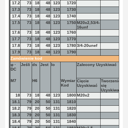
17.2
73
18
48
123
1720
17.3
73
18
48
123
1730
17.4
73
18
48
123
1740
17.5
73
18
48
123
1750
M20x2,53/4-
16unf
17.6
73
18
48
123
1760
17.7
73
18
48
123
1770
17.8
73
18
48
123
1780
3/4-20unef
17.9
73
18
48
123
1790
Zamówienie
kod
φ
·
Jeśli
ds
Jest
lo
Zalecony
Uzyskiwać
DC
M7
H6
Wymiar
Cięcie
Tworzenie
Kod
Uzyskiwać
się
Uzyskiwać
18
73
18
48
123
1800
M20x2
18.1
79
20
50
131
1810
18.2
79
20
50
131
1820
18.3
79
20
50
131
1830
18.4
79
20
50
131
1840