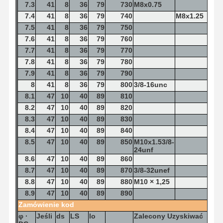
7.3
41
8
36
79
730
M8x0.75
7.4
41
8
36
79
740
M8x1.25
7.5
41
8
36
79
750
7.6
41
8
36
79
760
7.7
41
8
36
79
770
7.8
41
8
36
79
780
7.9
41
8
36
79
790
8
41
8
36
79
800
3/8-16unc
8.1
47
10
40
89
810
8.2
47
10
40
89
820
8.3
47
10
40
89
830
8.4
47
10
40
89
840
8.5
47
10
40
89
850
M10x1.53/8-
24unf
8.6
47
10
40
89
860
8.7
47
10
40
89
870
3/8-32unef
8.8
47
10
40
89
880
M10 × 1,25
8.9
47
10
40
89
890
Zamówienie
kod
φ
·
Jeśli
ds
LS
lo
Zalecony
Uzyskiwać