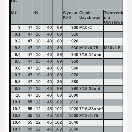
DC
M7
H6
Wymiar
Cięcie
Tworzenie
Kod
Uzyskiwać
się
Uzyskiwać
9
47
10
40
89
900
M10x1
9.1
47
10
40
89
910
9.2
47
10
40
89
920
9.3
47
10
40
89
930
M10x0.75
M10x1.5
9.4
47
10
40
89
940
7/16-14unc
9.5
47
10
40
89
950
9.6
47
10
40
89
960
9.7
47
10
40
89
970
9.8
47
10
40
89
980
9.9
47
10
40
89
990
7/16-20unf
10
47
10
40
89
1000
10.1
55
12
45
102
1010
10.2
55
12
45
102
1020
7/16-28unef
10.3
55
12
45
102
1030
M12x1.75
10.4
55
12
45
102
1040
10.5
55
12
45
102
1050