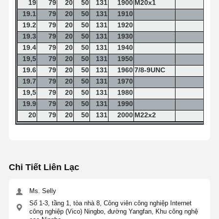
19
79
20
50
131
1900
M20x1
19.1
79
20
50
131
1910
19.2
79
20
50
131
1920
19.3
79
20
50
131
1930
19.4
79
20
50
131
1940
19,5
79
20
50
131
1950
19.6
79
20
50
131
1960
7/8-9UNC
19.7
79
20
50
131
1970
19,5
79
20
50
131
1980
19.9
79
20
50
131
1990
20
79
20
50
131
2000
M22x2
Chi Tiết Liên Lạc
Ms. Selly
Số 1-3, tầng 1, tòa nhà 8, Công viên công nghiệp Internet
công nghiệp (Vico) Ningbo, đường Yangfan, Khu công nghệ