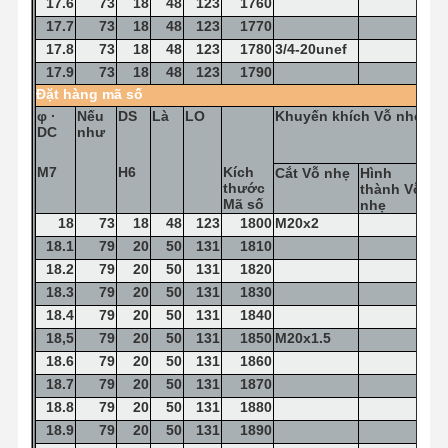
17.6
73
18
48
123
1760
17.7
73
18
48
123
1770
17.8
73
18
48
123
1780
3/4-20unef
17.9
73
18
48
123
1790
Đặt hàng
mã số
φ
·
Nếu
DS
Là
LO
Khuyến khích
Vỗ nhẹ
DC
như
M7
H6
Kích
Cắt
Vỗ nhẹ
Hình
thước
thành
Vỗ
Mã số
nhẹ
18
73
18
48
123
1800
M20x2
18.1
79
20
50
131
1810
18.2
79
20
50
131
1820
18.3
79
20
50
131
1830
18.4
79
20
50
131
1840
18,5
79
20
50
131
1850
M20x1.5
18.6
79
20
50
131
1860
18.7
79
20
50
131
1870
18.8
79
20
50
131
1880
18.9
79
20
50
131
1890