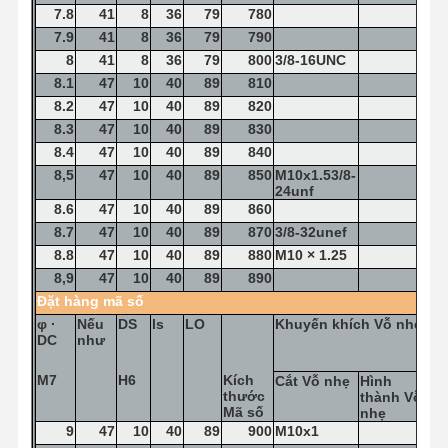
7.8
41
8
36
79
780
7.9
41
8
36
79
790
8
41
8
36
79
800
3/8-16UNC
8.1
47
10
40
89
810
8.2
47
10
40
89
820
8.3
47
10
40
89
830
8.4
47
10
40
89
840
8,5
47
10
40
89
850
M10x1.53/8-
24unf
8.6
47
10
40
89
860
8.7
47
10
40
89
870
3/8-32unef
8.8
47
10
40
89
880
M10 × 1.25
8,9
47
10
40
89
890
Đặt hàng
mã số
φ
·
Nếu
DS
ls
LO
Khuyến khích
Vỗ nhẹ
DC
như
M7
H6
Kích
Cắt
Vỗ nhẹ
Hình
thước
thành
Vỗ
Mã số
nhẹ
9
47
10
40
89
900
M10x1