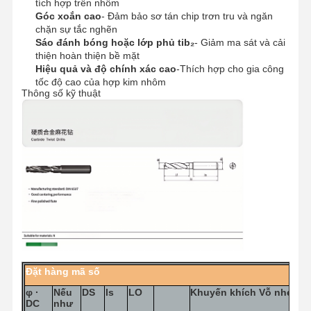
tích hợp trên nhôm
Góc xoắn cao
- Đảm bảo sơ tán chip trơn tru và ngăn
chặn sự tắc nghẽn
Sáo đánh bóng hoặc lớp phủ tib₂
- Giảm ma sát và cải
thiện hoàn thiện bề mặt
Hiệu quả và độ chính xác cao
-Thích hợp cho gia công
tốc độ cao của hợp kim nhôm
Thông số kỹ thuật
Đặt hàng
mã số
φ
·
Nếu
DS
ls
LO
Khuyến khích
Vỗ nhẹ
DC
như