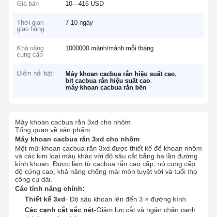
Giá bán
10—416 USD
Thời gian
7-10 ngày
giao hàng
Khả năng
1000000 mảnh/mảnh mỗi tháng
cung cấp
Điểm nổi bật:
,
Máy khoan cacbua rắn hiệu suất cao
,
bit cacbua rắn hiệu suất cao
máy khoan cacbua rắn bền
Máy khoan cacbua rắn 3xd cho nhôm
Tổng quan về sản phẩm
Máy khoan cacbua rắn 3xd cho nhôm
Một mũi khoan cacbua rắn 3xd được thiết kế để khoan nhôm
và các kim loại màu khác với độ sâu cắt bằng ba lần đường
kính khoan. Được làm từ cacbua rắn cao cấp, nó cung cấp
độ cứng cao, khả năng chống mài mòn tuyệt vời và tuổi thọ
công cụ dài.
Các tính năng chính:
Thiết kế 3xd
- Độ sâu khoan lên đến 3 × đường kính
Các cạnh cắt sắc nét
-Giảm lực cắt và ngăn chặn cạnh