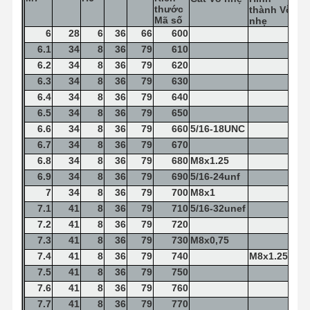
thước
bạn khoan
thành
Vỗ
Mã số
nhẹ
6
28
6
36
66
600
dao phay ngón vuông
6.1
34
8
36
79
610
6.2
34
8
36
79
620
Máy nghiền góc bán kính
6.3
34
8
36
79
630
Máy nghiền mũi bi
6.4
34
8
36
79
640
6.5
34
8
36
79
650
Các nhà máy kết thúc thép không gỉ
6.6
34
8
36
79
660
5/16-18UNC
6.7
34
8
36
79
670
Công ty kết thúc bằng nhôm
6.8
34
8
36
79
680
M8x1.25
6.9
34
8
36
79
690
5/16-24unf
Đầu nhàm chán
7
34
8
36
79
700
M8x1
7.1
41
8
36
79
710
5/16-32unef
Đầu nhàm chán
7.2
41
8
36
79
720
7.3
41
8
36
79
730
M8x0,75
7.4
41
8
36
79
740
M8x1.25
7.5
41
8
36
79
750
7.6
41
8
36
79
760
7.7
41
8
36
79
770