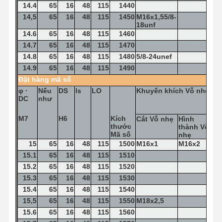
14.4
65
16
48
115
1440
14,5
65
16
48
115
1450
M16x1,55/8-
18unf
14.6
65
16
48
115
1460
14.7
65
16
48
115
1470
14.8
65
16
48
115
1480
5/8-24unef
14.9
65
16
48
115
1490
Đặt hàng
mã số
φ
·
Nếu
DS
ls
LO
Khuyến khích
Vỗ nhẹ
DC
như
M7
H6
Kích
Cắt
Vỗ nhẹ
Hình
thước
thành
Vỗ
Mã số
nhẹ
15
65
16
48
115
1500
M16x1
M16x2
15.1
65
16
48
115
1510
15.2
65
16
48
115
1520
15.3
65
16
48
115
1530
15.4
65
16
48
115
1540
15,5
65
16
48
115
1550
M18x2,5
15.6
65
16
48
115
1560