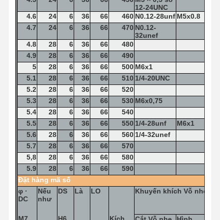
12-24UNC
4.6
24
6
36
66
460
N0.12-28unf
M5x0.8
4.7
24
6
36
66
470
N0.12-
32unef
Kiểm Soát
Liên Hệ Với
Tin Tức
Các Trường
4.8
28
6
36
66
480
Chất Lượng
Chúng Tôi
Hợp
4.9
28
6
36
66
490
5
28
6
36
66
500
M6x1
5.1
28
6
36
66
510
1/4-20UNC
5.2
28
6
36
66
520
5.3
28
6
36
66
530
M6x0,75
Nói Chuyện
5.4
28
6
36
66
540
Ngay.
5.5
28
6
36
66
550
1/4-28unf
M6x1
5.6
28
6
36
66
560
1/4-32unef
khoan carbure rắn
5.7
28
6
36
66
570
5,8
28
6
36
66
580
Các cuộc tập trận súng
5.9
28
6
36
66
590
Đặt hàng
mã số
BTA khoan
φ
·
Nếu
DS
Là
LO
Khuyến khích
Vỗ nhẹ
DC
như
Cuộc tập trận có thể trao đổi
M7
H6
Kích
Cắt
Vỗ nhẹ
Hình