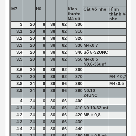
M7
H6
Kích
Cắt
Vỗ nhẹ
Hình
thước
thành
Vỗ
Mã số
nhẹ
3
20
6
36
62
300
3.1
20
6
36
62
310
3.2
20
6
36
62
320
3.3
20
6
36
62
330
M4x0.7
3.4
20
6
36
62
340
Số 8-32UNC
3.5
20
6
36
62
350
M4x0.5
N0.8-36unf
3.6
20
6
36
62
360
3.7
20
6
36
62
370
M4 × 0,7
3.8
24
6
36
66
380
M4x0.5
3.9
24
6
36
66
390
N0.10-
24UNC
4
24
6
36
66
400
4.1
24
6
36
66
410
N0.10-32unf
4.2
24
6
36
66
420
M5 × 0,8
Nhà
Sản Phẩm
Về Chúng
Chuyến
4.3
24
6
36
66
430
Tôi
Tham Quan
Nhà Máy
4.4
24
6
36
66
440
4.5
24
6
36
66
450
M5 × 0,5 số