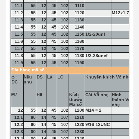
11.1
55
12
45
102
1110
11.2
55
12
45
102
1120
M12x1.75
11.3
55
12
45
102
1130
11.4
55
12
45
102
1140
11,5
55
12
45
102
1150
1/2-20unf
11.6
55
12
45
102
1160
11.7
55
12
45
102
1170
11.8
55
12
45
102
1180
1/2-28unef
11.9
55
12
45
102
1190
Đặt hàng
mã số
φ
·
Nếu
DS
Là
LO
Khuyến khích
Vỗ nhẹ
DC
như
M7
H6
Kích
Cắt
Vỗ nhẹ
Hình
thước
thành
Vỗ
Mã số
nhẹ
12
55
12
45
102
1200
M14 × 2
12.1
60
14
45
107
1210
12.2
60
14
45
107
1220
9/16-12UNC
12.3
60
14
45
107
1230
12.4
60
14
45
107
1240