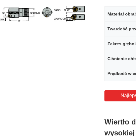
Materiał obra
Ciśnienie chł
Prędkość wie
Najlep
Wiertło 
wysokiej 