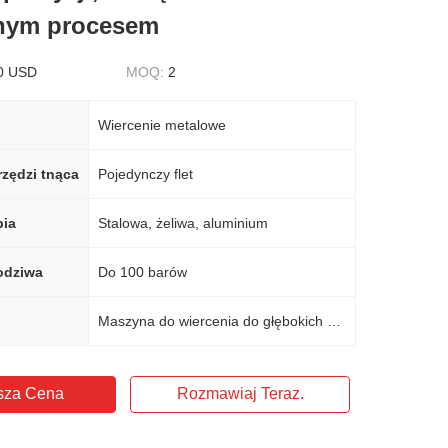
lnym procesem
0 USD
MOQ:
2
Wiercenie metalowe
zędzi tnąca
Pojedynczy flet
bia
Stalowa, żeliwa, aluminium
odziwa
Do 100 barów
Maszyna do wiercenia do głębokich dziur
sza Cena
Rozmawiaj Teraz.