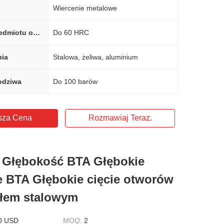
Wiercenie metalowe
Twardość przedmiotu obrabianego
Do 60 HRC
bia
Stalowa, żeliwa, aluminium
odziwa
Do 100 barów
sza Cena
Rozmawiaj Teraz.
 Głębokość BTA Głębokie
e BTA Głębokie cięcie otworów
ałem stalowym
0 USD
MOQ:
2