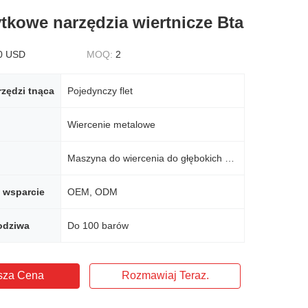
tkowe narzędzia wiertnicze Bta
0 USD
MOQ:
2
zędzi tnąca
Pojedynczy flet
Wiercenie metalowe
Maszyna do wiercenia do głębokich dziur
 wsparcie
OEM, ODM
odziwa
Do 100 barów
sza Cena
Rozmawiaj Teraz.