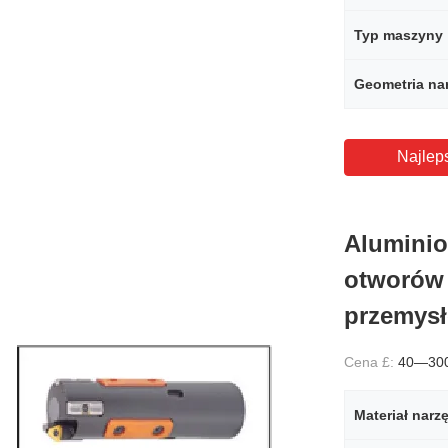
Typ maszyny
Geometria nar
Najlep
Aluminio
otworów
przemys
Cena £:
40—30