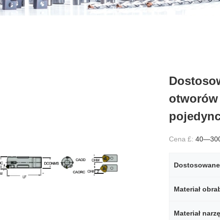
Dostosow
otworów 
pojedync
Cena £:
40—30
Dostosowane
Materiał obra