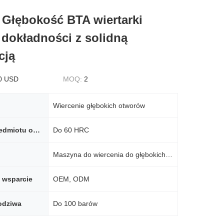
Głębokość BTA wiertarki
 dokładności z solidną
cją
0 USD
MOQ:
2
Wiercenie głębokich otworów
Twardość przedmiotu obrabianego
Do 60 HRC
Maszyna do wiercenia do głębokich dziur
 wsparcie
OEM, ODM
odziwa
Do 100 barów