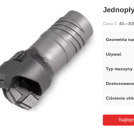
Jednopły
Cena £:
40—30
Geometria nar
Używać
Typ maszyny
Dostosowane
Ciśnienie chł
Najlep