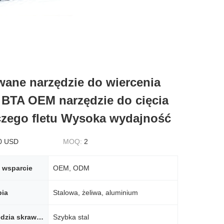
ane narzędzie do wiercenia
BTA OEM narzędzie do cięcia
zego fletu Wysoka wydajność
0 USD
MOQ:
2
 wsparcie
OEM, ODM
bia
Stalowa, żeliwa, aluminium
Materiał narzędzia skrawającego
Szybka stal