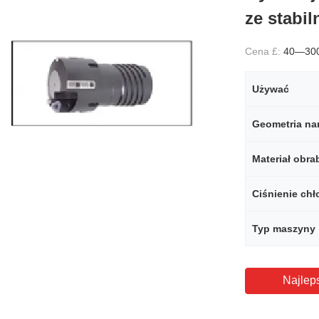
ze stabi
Cena £:
40—30
Używać
Geometria nar
Materiał obra
Ciśnienie chł
Typ maszyny
Najlep