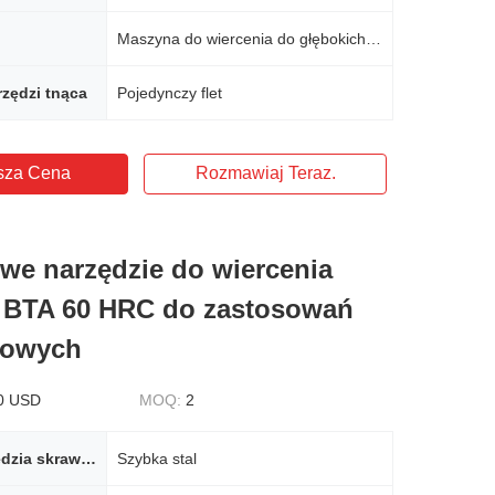
Maszyna do wiercenia do głębokich dziur
zędzi tnąca
Pojedynczy flet
sza Cena
Rozmawiaj Teraz.
we narzędzie do wiercenia
 BTA 60 HRC do zastosowań
łowych
0 USD
MOQ:
2
Materiał narzędzia skrawającego
Szybka stal