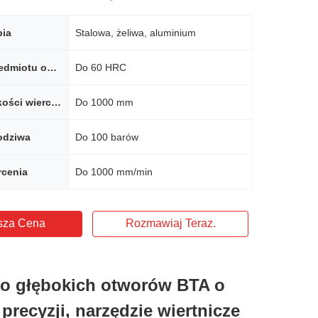
bia
Stalowa, żeliwa, aluminium
Twardość przedmiotu obrabianego
Do 60 HRC
Zakres głębokości wiercenia
Do 1000 mm
odziwa
Do 100 barów
rcenia
Do 1000 mm/min
sza Cena
Rozmawiaj Teraz.
do głębokich otworów BTA o
precyzji, narzędzie wiertnicze