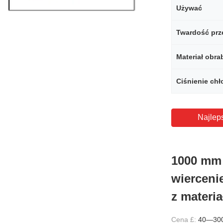
Używać
Materiał obra
Ciśnienie chł
Najlep
1000 mm
wierceni
z materi
Cena £:
40—30