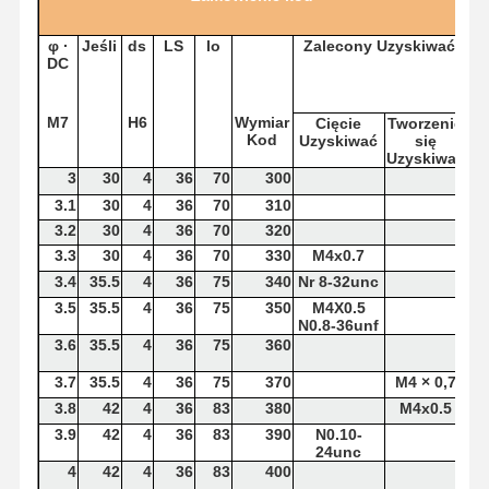
φ
·
Jeśli
ds
LS
lo
Zalecony
Uzyskiwać
DC
Kontrola
Skontaktuj
Aktualności
Sprawy
Jakości
Się Z Nami
M7
H6
Wymiar
Cięcie
Tworzenie
Kod
Uzyskiwać
się
Uzyskiwać
3
30
4
36
70
300
3.1
30
4
36
70
310
Rozmawiaj
3.2
30
4
36
70
320
Teraz.
3.3
30
4
36
70
330
M4x0.7
3.4
35.5
4
36
75
340
Nr 8-32unc
wiertarka z węglem stałym
3.5
35.5
4
36
75
350
M4X0.5
N0.8-36unf
3.6
35.5
4
36
75
360
Wiertła do broni
3.7
35.5
4
36
75
370
M4 × 0,7
BTA Wykopywanie
3.8
42
4
36
83
380
M4x0.5
3.9
42
4
36
83
390
N0.10-
Wymienne wiertarki
24unc
4
42
4
36
83
400
wiertło