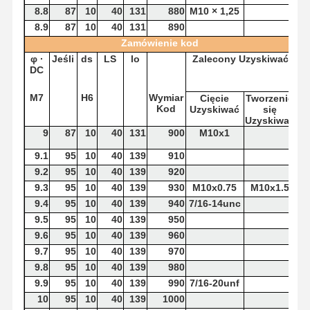
8.8
87
10
40
131
880
M10 × 1,25
8.9
87
10
40
131
890
Zamówienie
kod
φ
·
Jeśli
ds
LS
lo
Zalecony
Uzyskiwać
DC
M7
H6
Wymiar
Cięcie
Tworzenie
Kod
Uzyskiwać
się
Uzyskiwać
9
87
10
40
131
900
M10x1
9.1
95
10
40
139
910
9.2
95
10
40
139
920
9.3
95
10
40
139
930
M10x0.75
M10x1.5
9.4
95
10
40
139
940
7/16-14unc
9.5
95
10
40
139
950
9.6
95
10
40
139
960
9.7
95
10
40
139
970
9.8
95
10
40
139
980
9.9
95
10
40
139
990
7/16-20unf
10
95
10
40
139
1000