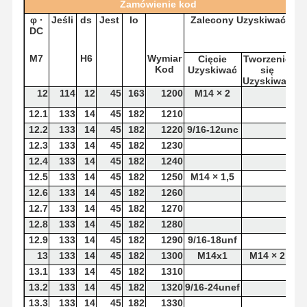
Zamówienie
kod
φ
·
Jeśli
ds
Jest
lo
Zalecony
Uzyskiwać
DC
M7
H6
Wymiar
Cięcie
Tworzenie
Kod
Uzyskiwać
się
Uzyskiwać
12
114
12
45
163
1200
M14 × 2
12.1
133
14
45
182
1210
12.2
133
14
45
182
1220
9/16-12unc
12.3
133
14
45
182
1230
12.4
133
14
45
182
1240
12.5
133
14
45
182
1250
M14 × 1,5
12.6
133
14
45
182
1260
12.7
133
14
45
182
1270
12.8
133
14
45
182
1280
12.9
133
14
45
182
1290
9/16-18unf
13
133
14
45
182
1300
M14x1
M14 × 2
13.1
133
14
45
182
1310
13.2
133
14
45
182
1320
9/16-24unef
13.3
133
14
45
182
1330