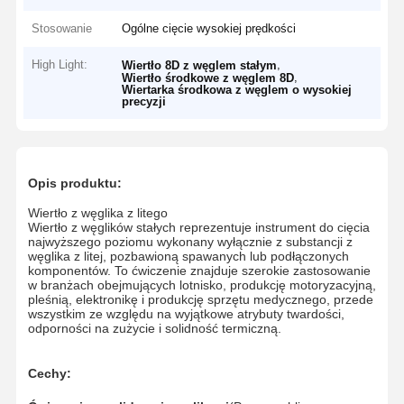
Stosowanie
Ogólne cięcie wysokiej prędkości
High Light:
,
Wiertło 8D z węglem stałym
,
Wiertło środkowe z węglem 8D
Wiertarka środkowa z węglem o wysokiej
precyzji
Opis produktu:
Wiertło z węglika z litego
Wiertło z węglików stałych reprezentuje instrument do cięcia
najwyższego poziomu wykonany wyłącznie z substancji z
węglika z litej, pozbawioną spawanych lub podłączonych
komponentów. To ćwiczenie znajduje szerokie zastosowanie
w branżach obejmujących lotnisko, produkcję motoryzacyjną,
pleśnią, elektronikę i produkcję sprzętu medycznego, przede
wszystkim ze względu na wyjątkowe atrybuty twardości,
odporności na zużycie i solidność termiczną.
Cechy: