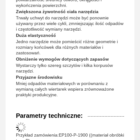
wykończenia powierzchni.
Zwiększona żywotność ciała narzędzia
Trwały uchwyt do narzędzi może być ponownie
używany przez wiele cykli, zmniejszając ilość odpadów
Kontrola
Skontaktuj
Aktualności
Sprawy
i częstotliwość wymiany narzędzi.
Jakości
Się Z Nami
Duża elastyczność
Jedno narzędzie może pomieścić różne geometrie i
rozmiary końcówek dla różnych materiałów i
zastosowań.
Obniżenie wymogów dotyczących zapasów
Wystarczy tylko szereg szczytów i kilka korpusów
narzędzi.
Rozmawiaj
Przyjazne środowisku
Teraz.
Mniej odpadów materiałowych w porównaniu z
wymianą całych wiertarek wspiera zrównoważone
praktyki produkcyjne.
wiertarka z węglem stałym
Wiertła do broni
Parametry techniczne:
BTA Wykopywanie
Przykład zamówienia:EP100-P-1900 ((materiał obróbki
Wymienne wiertarki