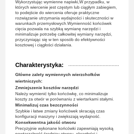
Wykorzystując wymienne napiwki,W przypadku, w
których wiercenie jest częstym lub ciągłym zabiegiem,
to podejście do wiercenia oferuje praktyczne
rozwiązanie utrzymania wydajności i skuteczności w
warunkach przemysłowych.Wymienność końcówek
cięcia pozwala na szybką wymianę narzędzi i
minimalizuje potrzebę całkowitej wymiany narzędzi,
przyczyniając się w ten sposób do efektywności
kosztowej i ciągłości działania.
Charakterystyka:
Główne zalety wymiennych wierzchołków
wiertniczych:
Zmniejszenie kosztów narzędzi
Należy wymienić tylko końcówkę, co minimalizuje
koszty za otwór w porównaniu z wiertarkami stałymi.
Minimalizuj czas bezczynności
Szybkie i łatwe zmiany końcówek skracają czas
konfiguracji maszyny i zwiększają wydajność.
Strona
Produkty
O Nas
Wycieczka
Konsekwentna jakość otworu
Główna
Po Fabryce
Precyzyjnie wykonane końcówki zapewniają wysoką
powtarzalność średnicy otworu, okrągłości i