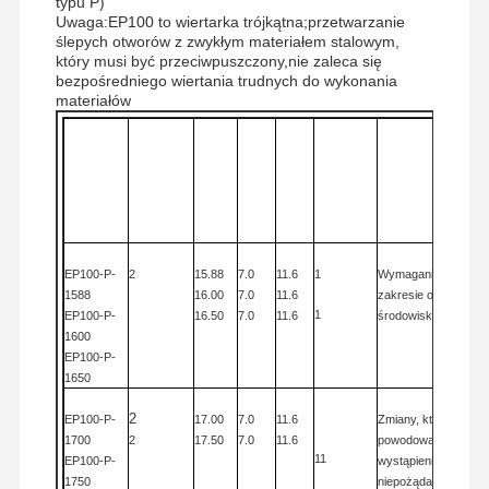
typu P)
Uwaga:EP100 to wiertarka trójkątna;przetwarzanie
wiertło
ślepych otworów z zwykłym materiałem stalowym,
który musi być przeciwpuszczony,nie zaleca się
frezy walcowo-czołowe
bezpośredniego wiertania trudnych do wykonania
materiałów
Frezy trzpieniowe z promieniem naroża
Dc
L2
订货号
liczba
刀座
Przechodzenie
L1
Frezy walcowo-czołowe
Rozkaz
ostrzy
rozmiar
przez górę.
Kod
Wycinanie
Odpowiedź
Siedzenie
Młyny końcowe ze stali nierdzewnej
Rogi
- Nie,
Wiertarka
Ciało
Wielkość
nie.
.
Aluminiowe młyny końcowe
EP100-P-
2
15.88
7.0
11.6
1
Wymagania w
1588
16.00
7.0
11.6
zakresie ochrony
Świetna nudna głowa.
1
EP100-P-
16.50
7.0
11.6
środowiska
-B20
1600
Szorstka nudna głowa
EP100-P-
1650
2
EP100-P-
17.00
7.0
11.6
Zmiany, które mogą
1700
2
17.50
7.0
11.6
powodować
11
EP100-P-
wystąpienie
1750
niepożądanych