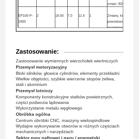
zmian.
-B20
EP100-P-
2
18.00
7.0
11.6
1
Zmiany, które mogą
1800
powodować
występowanie
niepożądanych
objawów
-B20
Zastosowanie:
EP100-P-
2
18.01
7.5
12.6
2
Zmiany i zmiany
-
1801
2
18.50
7.5
12.6
2
B25
Zastosowanie wymiennych wierzchołek wiertniczych
EP100-P-
Przemysł motoryzacyjny
1850
Bloki silników, głowice cylindrów, elementy przekładni
Wielkie objętości, szybkie wiercenie stopów żeliwa,
EP100-P-
2
19.00
7.5
12.6
2
Zmiany i zmiany:
-
stali i aluminium
2
1900
19.50
7.5
12.6
2
B25
Przemysł lotniczy
EP100-P-
Komponenty konstrukcyjne statków powietrznych,
1950
części podwozia lądowania
Wykorzystanie metalu węglowego
EP100-P-
2
20.00
8.5
13.6
3
Wymagania w
Obróbka ogólna
2
2000
20.50
8.5
13.6
3
zakresie ochrony
Centrum obróbki CNC, maszyny wielospindlowe
EP100-P-
środowiska
- B25
Wydajne wykonywanie otworów w różnych częściach
2050
mechanicznych i narzędziach
Sektor ropy naftowej i gazu / energetyki