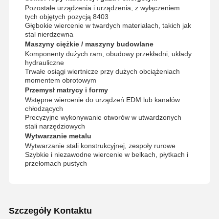
EP100-P-
2
21.00
8.5
13.6
3
Zmiany i zmiany
-
Pozostałe urządzenia i urządzenia, z wyłączeniem
2
2100
21.50
8.5
13.6
B25
tych objętych pozycją 8403
EP100-P-
Głębokie wiercenie w twardych materiałach, takich jak
2150
stal nierdzewna
Maszyny ciężkie / maszyny budowlane
EP100-P-
2
22.00
8.5
13.6
3
Zmiany i zmiany
-
Komponenty dużych ram, obudowy przekładni, układy
2200
B25
hydrauliczne
Trwałe osiągi wiertnicze przy dużych obciążeniach
EP100-P-
2
22.01
9.5
14.6
Zmiany w odniesieni
momentem obrotowym
4
4
2201
2
22.50
9.5
14.6
do:
- B25
Przemysł matrycy i formy
EP100-P-
Wstępne wiercenie do urządzeń EDM lub kanałów
2250
chłodzących
Precyzyjne wykonywanie otworów w utwardzonych
EP100-P-
2
23.00
9.5
14.6
4
Wymagania
stali narzędziowych
2300
2
23.50
9.5
14.6
4
dotyczące:
- B25
Wytwarzanie metalu
EP100-P-
Wytwarzanie stali konstrukcyjnej, zespoły rurowe
2350
Szybkie i niezawodne wiercenie w belkach, płytkach i
przełomach pustych
EP100-P-
2
24.00
9.5
14.6
4
Zmiany i zmiany:
-
2400
B25
EP100-P-
2
24.01
10.0
15.6
5
Zmiany w odniesieni
2
2401
24.50
10.0
15.6
5
do:
- B32
Szczegóły Kontaktu
EP100-P-