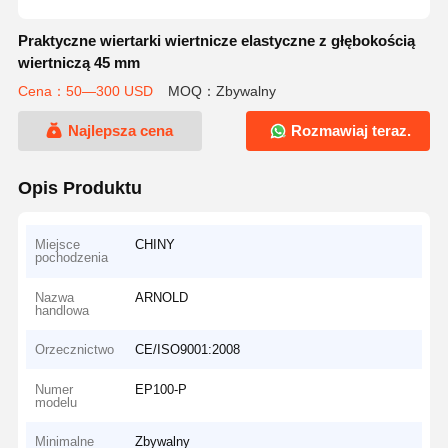
Praktyczne wiertarki wiertnicze elastyczne z głębokością
wiertniczą 45 mm
Cena：50—300 USD
MOQ：Zbywalny
Najlepsza cena
Rozmawiaj teraz.
Opis Produktu
Miejsce
CHINY
pochodzenia
Nazwa
ARNOLD
handlowa
Orzecznictwo
CE/ISO9001:2008
Numer
EP100-P
modelu
Minimalne
Zbywalny