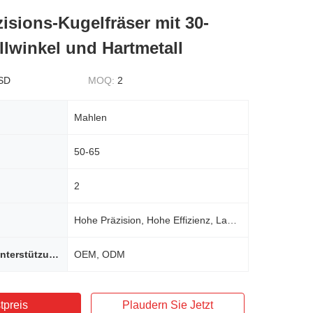
isions-Kugelfräser mit 30-
llwinkel und Hartmetall
SD
MOQ:
2
Mahlen
50-65
2
Hohe Präzision, Hohe Effizienz, Lange Werkzeugstandzeit, Glatter Schnitt
Individuelle Unterstützung
OEM, ODM
tpreis
Plaudern Sie Jetzt