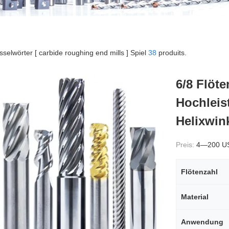
sselwörter [ carbide roughing end mills ] Spiel
38
produits.
6/8 Flöt
Hochleis
Helixwin
Preis:
4—200 U
Flötenzahl
Material
Anwendung