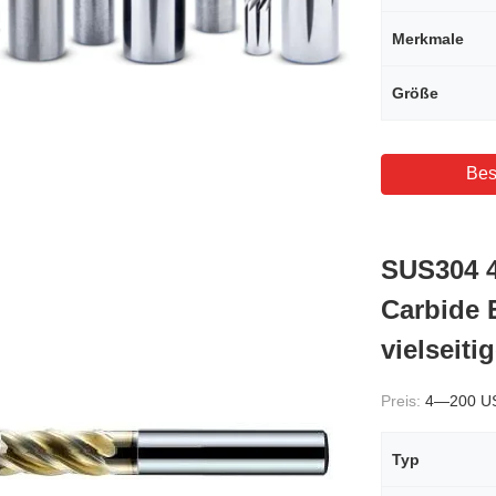
Merkmale
Größe
Bes
SUS304 
Carbide 
vielseit
Preis:
4—200 U
Typ