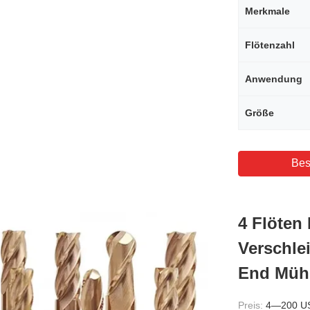
Merkmale
Flötenzahl
Anwendung
Größe
Bes
4 Flöten
Verschle
End Mühl
Preis:
4—200 U