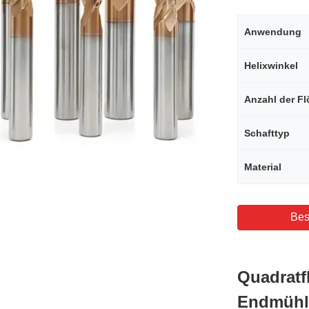
Anwendung
Helixwinkel
Anzahl der Fl
Schafttyp
Material
Bes
Quadratf
Endmühle