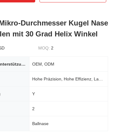
 Mikro-Durchmesser Kugel Nase
en mit 30 Grad Helix Winkel
SD
MOQ:
2
Individuelle Unterstützung
OEM, ODM
Hohe Präzision, Hohe Effizienz, Lange Werkzeugstandzeit, Glatter Schnitt
g
Y
2
Ballnase