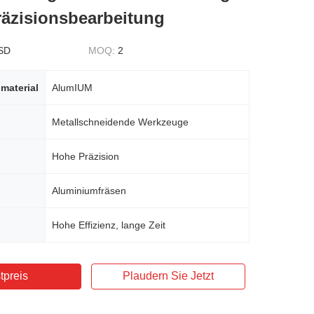
Präzisionsbearbeitung
SD
MOQ:
2
material
AlumIUM
Metallschneidende Werkzeuge
Hohe Präzision
Aluminiumfräsen
Hohe Effizienz, lange Zeit
tpreis
Plaudern Sie Jetzt