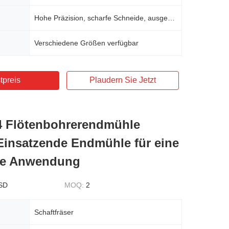
Hohe Präzision, scharfe Schneide, ausgezeichnete Verschleißbeständigkeit
Verschiedene Größen verfügbar
tpreis
Plaudern Sie Jetzt
4 Flötenbohrerendmühle
Einsatzende Endmühle für eine
ige Anwendung
SD
MOQ:
2
Schaftfräser