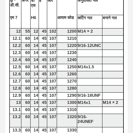
φ
·
अगर
डी
है
आरे
अनुशंसित
नल
डी.सी.
एस
एम 7
H6
आयाम
कोड
कटिंग
नल
बनाने
नल
12
55
12
45
102
1200
M14 × 2
12.1
60
14
45
107
1210
12.2
60
14
45
107
1220
9/16-12UNC
12.3
60
14
45
107
1230
12.4
60
14
45
107
1240
12.5
60
14
45
107
1250
M14x1.5
12.6
60
14
45
107
1260
12.7
60
14
45
107
1270
12.8
60
14
45
107
1280
12.9
60
14
45
107
1290
9/16-18UNF
13
60
14
45
107
1300
M14x1
M14 × 2
13.1
60
14
45
107
1310
13.2
60
14
45
107
1320
9/16-
24UNEF
13.3
60
14
45
107
1330