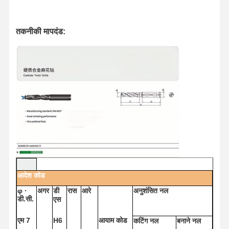
तकनीकी मापदंड:
आदेश
कोड
φ
·
अगर
डी
रास
आरे
अनुशंसित
नल
घर
उत्पादों
हमारे बारे में
फ़ैक्टरी टूर
डी.सी.
एस
एम 7
H6
आयाम
कोड
कटिंग
नल
बनाने
नल