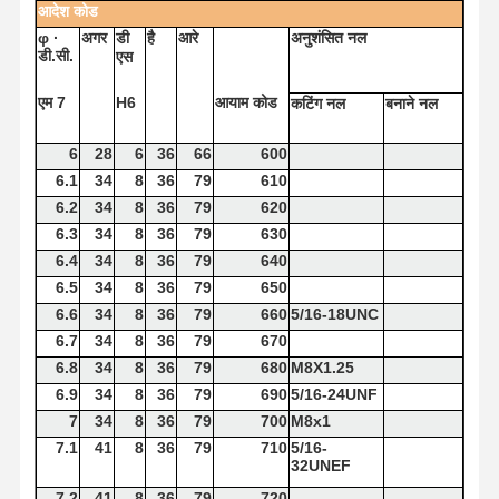
आदेश
कोड
φ
·
अगर
डी
है
आरे
अनुशंसित
नल
डी.सी.
एस
एम 7
H6
आयाम
कोड
कटिंग
नल
बनाने
नल
6
28
6
36
66
600
6.1
34
8
36
79
610
6.2
34
8
36
79
620
6.3
34
8
36
79
630
6.4
34
8
36
79
640
6.5
34
8
36
79
650
6.6
34
8
36
79
660
5/16-18UNC
6.7
34
8
36
79
670
6.8
34
8
36
79
680
M8X1.25
6.9
34
8
36
79
690
5/16-24UNF
7
34
8
36
79
700
M8x1
7.1
41
8
36
79
710
5/16-
32UNEF
7.2
41
8
36
79
720