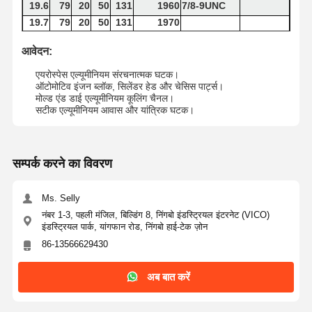
19.6
79
20
50
131
1960
7/8-9UNC
19.7
79
20
50
131
1970
19.5
79
20
50
131
1980
आवेदन:
19.9
79
20
50
131
1990
20
79
20
50
131
2000
M22X2
एयरोस्पेस एल्यूमीनियम संरचनात्मक घटक।
ऑटोमोटिव इंजन ब्लॉक, सिलेंडर हेड और चेसिस पार्ट्स।
मोल्ड एंड डाई एल्यूमीनियम कूलिंग चैनल।
सटीक एल्यूमीनियम आवास और यांत्रिक घटक।
सम्पर्क करने का विवरण
Ms. Selly
नंबर 1-3, पहली मंजिल, बिल्डिंग 8, निंगबो इंडस्ट्रियल इंटरनेट (VICO)
इंडस्ट्रियल पार्क, यांगफान रोड, निंगबो हाई-टेक ज़ोन
86-13566629430
अब बात करें