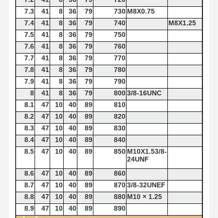
7.3
41
8
36
79
730
M8X0.75
7.4
41
8
36
79
740
M8X1.25
7.5
41
8
36
79
750
7.6
41
8
36
79
760
7.7
41
8
36
79
770
7.8
41
8
36
79
780
7.9
41
8
36
79
790
8
41
8
36
79
800
3/8-16UNC
8.1
47
10
40
89
810
8.2
47
10
40
89
820
8.3
47
10
40
89
830
8.4
47
10
40
89
840
8.5
47
10
40
89
850
M10X1.53/8-
24UNF
8.6
47
10
40
89
860
8.7
47
10
40
89
870
3/8-32UNEF
8.8
47
10
40
89
880
M10 × 1.25
8.9
47
10
40
89
890