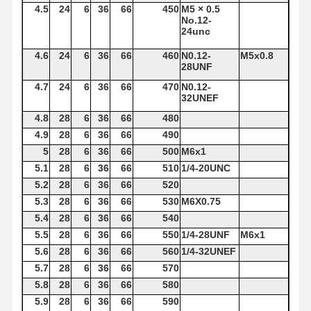
4.5
24
6
36
66
450
M5 × 0.5
No.12-
कॉर्नर रेडियस एंड मिल्स
24unc
बॉल नोज एंड मिल्स
4.6
24
6
36
66
460
N0.12-
M5x0.8
28UNF
स्टेनलेस स्टील के अंत मिल
4.7
24
6
36
66
470
N0.12-
32UNEF
एल्यूमीनियम एंड मिल्स
4.8
28
6
36
66
480
4.9
28
6
36
66
490
अच्छा बोरिंग हेड
5
28
6
36
66
500
M6x1
5.1
28
6
36
66
510
1/4-20UNC
किसी न किसी उबाऊ सिर
5.2
28
6
36
66
520
5.3
28
6
36
66
530
M6X0.75
5.4
28
6
36
66
540
5.5
28
6
36
66
550
1/4-28UNF
M6x1
5.6
28
6
36
66
560
1/4-32UNEF
5.7
28
6
36
66
570
5.8
28
6
36
66
580
5.9
28
6
36
66
590