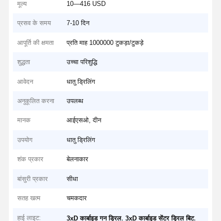
मूल्य
10—416 USD
प्रसव के समय
7-10 दिन
आपूर्ति की क्षमता
प्रति माह 1000000 टुकड़ा/टुकड़े
शुद्धता
उच्चा परिशुद्धि
आवेदन
धातु ड्रिलिंग
अनुकूलित करना
उपलब्ध
मानक
आईएसओ, दीन
उपयोग
धातु ड्रिलिंग
शंक प्रकार
बेलनाकार
बांसुरी प्रकार
सीधा
सतह खत्म
चमकदार
हाई लाइट:
,
,
3xD कार्बाइड गन ड्रिल
3xD कार्बाइड सेंटर ड्रिल बिट