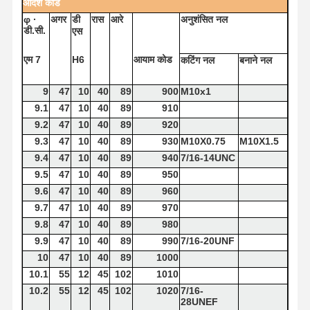
आदेश
कोड
φ
·
अगर
डी
रास
आरे
अनुशंसित
नल
डी.सी.
एस
एम 7
H6
आयाम
कोड
कटिंग
नल
बनाने
नल
9
47
10
40
89
900
M10x1
9.1
47
10
40
89
910
9.2
47
10
40
89
920
9.3
47
10
40
89
930
M10X0.75
M10X1.5
9.4
47
10
40
89
940
7/16-14UNC
9.5
47
10
40
89
950
9.6
47
10
40
89
960
9.7
47
10
40
89
970
9.8
47
10
40
89
980
9.9
47
10
40
89
990
7/16-20UNF
10
47
10
40
89
1000
10.1
55
12
45
102
1010
10.2
55
12
45
102
1020
7/16-
28UNEF