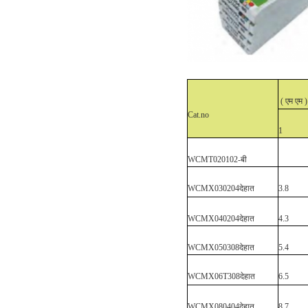
(
एम
एम
)
Cat.no
1
WCMT020102
-बी
WCMX030204
देहात
3.8
WCMX040204
देहात
4.3
WCMX
050308
देहात
5.4
WCMX
06T308
देहात
6.5
WCMX
080404
देहात
8.7