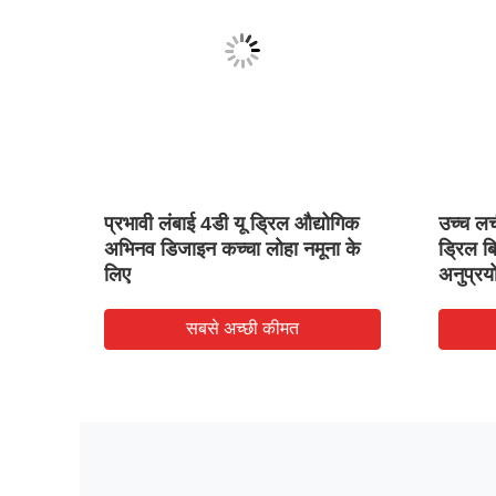
ल बिट
प्रभावी लंबाई 4डी यू ड्रिल औद्योगिक
उच्च लच
अभिनव डिजाइन कच्चा लोहा नमूना के
ड्रिल ब
लिए
अनुप्रयो
सबसे अच्छी कीमत