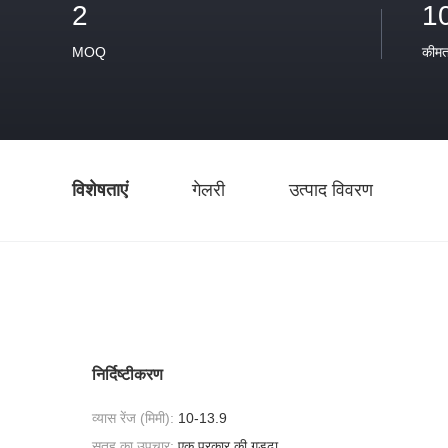
2
1
MOQ
कीम
विशेषताएं
गेलरी
उत्पाद विवरण
निर्दिष्टीकरण
व्यास रेंज (मिमी):
10-13.9
सतह का उपचार:
एक प्रकार की गड्ढा