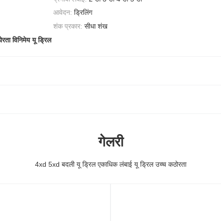
आवेदन:
ड्रिलिंग
शंक प्रकार:
सीधा शंख
रता विनिमेय यू ड्रिल
गेलरी
4xd 5xd बदली यू ड्रिल एकाधिक लंबाई यू ड्रिल उच्च कठोरता