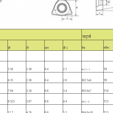
पार्ट्स
डी
टी
आर
डी 1
पेंच
गरिन
5.56
2.38
0.4
2.5
T8
एम 2.5 × 5
6.35
2.38
0.4
2.8
M2.5x6
T8
7.94
3.18
0.8
3.4
M3.0x7
T10
9.525
3.97
0.8
4.4
T15
M3.5 × 8
12.7
4.76
0.8
5.5
M4.0x10
T15