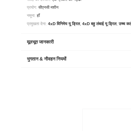
प्रयोग:
सीएनसी मशीन
नमूना:
हाँ
प्रमुखता देना:
4xD विनिमेय यू ड्रिल
,
4xD बहु लंबाई यू ड्रिल
,
उच्च कठो
मूलभूत जानकारी
भुगतान & नौवहन नियमों