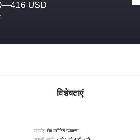
0—416 USD
त
विशेषताएं
समारोह:
छेद मशीनिंग उपकरण
प्रभावी लंबाई:
2 डी 3 डी 4 डी 5 डी