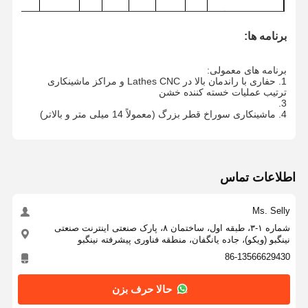
WCMX030204
پا
3.8
5.56
2.38
0.4
2.5
t8
M2.5 × 5
برنامه ها:
WCMX040204
پا
4.3
6.35
2.38
0.4
2.8
M2.5x6
t8
کنترل کیفیت
تماس با ما
اخبار
پرونده ها
050308
wcmx
پا
5.4
7.94
3.18
0.8
3.4
M3.0x7
T10
برنامه های معمولی:
1. حفاری با راندمان بالا در Lathes CNC و مراکز ماشینکاری
06T308
wcmx
پا
6.5
9.525
3.97
0.8
4.4
T15
M3.5 × 8
ترتیب عملیات خسته کننده خشن
3.
080404
wcmx
پا
8.7
12.7
4.76
0.8
5.5
M4.0x10
T15
4. ماشینکاری سوراخ قطر بزرگ (معمولاً 14 میلی متر و بالاتر)
حالا حرف بزن
حفاری کربید جامد
اطلاعات تماس
مته‌های تفنگی
Ms. Selly
سوراخکاری BTA
شماره ۱-۳، طبقه اول، ساختمان ۸، پارک صنعتی اینترنت صنعتی
نینگبو (ویکو)، جاده یانگفان، منطقه فناوری پیشرفته نینگبو
تمرینات قابل تعویض
86-13566629430
U مته
حالا حرف بزن