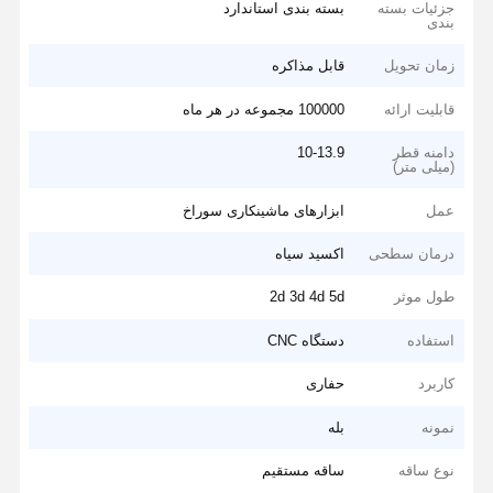
جزئیات بسته
بسته بندی استاندارد
بندی
زمان تحویل
قابل مذاکره
قابلیت ارائه
100000 مجموعه در هر ماه
دامنه قطر
10-13.9
(میلی متر)
عمل
ابزارهای ماشینکاری سوراخ
درمان سطحی
اکسید سیاه
طول موثر
2d 3d 4d 5d
استفاده
دستگاه CNC
کاربرد
حفاری
نمونه
بله
نوع ساقه
ساقه مستقیم