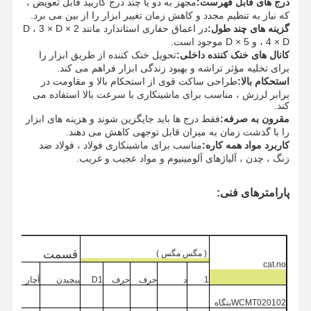
درج های قابل فهرست:
مجهز به دو یا چند درج کاربید قابل تعویض ،
که نیاز به تنظیم مجدد و کاهش زمان تغییر ابزار را از بین می برد.
گزینه های چند طول:
در اعماق حفاری استاندارد مانند 2 × D ، 3 × D
، 4 × D و 5 × D موجود است.
کانال های خنک کننده داخلی:
تحویل خنک کننده از طریق ابزار را
برای تخلیه مؤثر تراشه و بهبود زندگی ابزار فراهم می کند.
استحکام بالا:
طراحی ساکت قوی از استحکام بالا و مقاومت در
برابر لرزش ، مناسب برای ماشینکاری با سرعت بالا استفاده می
کند.
مقرون به صرفه:
فقط درج ها باید جایگزین شوند و هزینه های ابزار
را با گذشت زمان به میزان قابل توجهی کاهش می دهند.
کاربرد مواد همه کاره:
مناسب برای ماشینکاری فولاد ، فولاد ضد
زنگ ، چدن ، آلیاژهای آلومینیوم و مواد عجیب و غریب.
پارامترهای فنی:
قسمت
(
مگس
مگس
)
cat.no
خانه
محصولات
درباره ما
بازدید از
کارخانه
1
د
حرف
حرف
D1
پیچیدن
آچار
WCMT020102
بنگاه