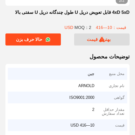
2/2
4xD 5xD قابل تعویض دریل U طول چندگانه دریل U سفتی بالا
قیمت：10—416 USD
MOQ：2
بهترین قیمت
حالا حرف بزن
توضیحات محصول
محل منبع
چین
نام تجاری
ARNOLD
گواهی
ISO9001:2000
مقدار حداقل
2
تعداد سفارش
قیمت
10—416 USD