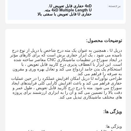
برجسته:
,
4xD حفاری قابل تعویض U
,
4xD Multiple Length U مته
حفاری U قابل تعویض با سفتی بالا
توضیحات محصول:
دریل U ، همچنین به عنوان یک مته درج شاخص یا دریل از نوع درج
نامیده می شود ، یک ابزار حفاری برش است که برای کارهای مؤثر
در ایجاد سوراخ در تنظیمات ماشینکاری CNC معاصر ساخته شده
است. این ابزار با انعطاف پذیری درج کاربید قابل تعویض ، با
استحکام یک بدن جامد ازدواج می کند و تعادل بهره وری و مقرون
به صرفه را فراهم می کند.
طراحی نوآورانه U دریل امکان افزایش عملکرد را در حین عملیات
حفاری فراهم می کند و باعث افزایش کارایی کلی فرآیندهای ایجاد
سوراخ می شود. مته با درج درج کاربید قابل تعویض ، طول عمر و
دقت بالا را تضمین می کند و آن را به ابزاری ارزشمند برای پروژه
های مختلف ماشینکاری تبدیل می کند.
ویژگی ها:
ویژگی ها: