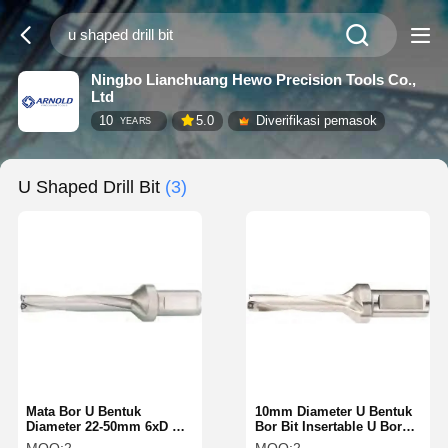
Ningbo Lianchuang Hewo Precision Tools Co.,
Ltd
10
5.0
Diverifikasi pemasok
YEARS
U Shaped Drill Bit
(3)
Mata Bor U Bentuk
10mm Diameter U Bentuk
Diameter 22-50mm 6xD U
Bor Bit Insertable U Bor
Drill Presisi Tinggi
Kekuatan tinggi untuk