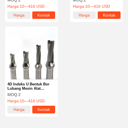
MOQ:
2
MOQ:
2
pendingin internal
Harga:
10—416 USD
Harga:
10—416 USD
eksternal
Harga
Kontak
Harga
Kontak
terbaik
terbaik
4D Indeks U Bentuk Bor
Lubang Mesin Alat
Dengan Panjang Efektif 5D
MOQ:
2
Cutter Bar
Harga:
10—416 USD
Harga
Kontak
terbaik