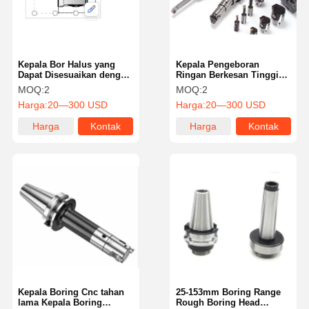
Kepala Bor Halus yang
Kepala Pengeboran
Dapat Disesuaikan dengan
Ringan Berkesan Tinggi
Akurasi 0.001mm dengan
Cocok untuk Mesin CNC
MOQ:
2
MOQ:
2
Pengulangan Tinggi
Harga:
20—300 USD
Harga:
20—300 USD
Harga
Kontak
Harga
Kontak
terbaik
terbaik
Rumah
Produk
Tentang
Tur Pabrik
Kami
Kepala Boring Cnc tahan
25-153mm Boring Range
lama Kepala Boring
Rough Boring Head