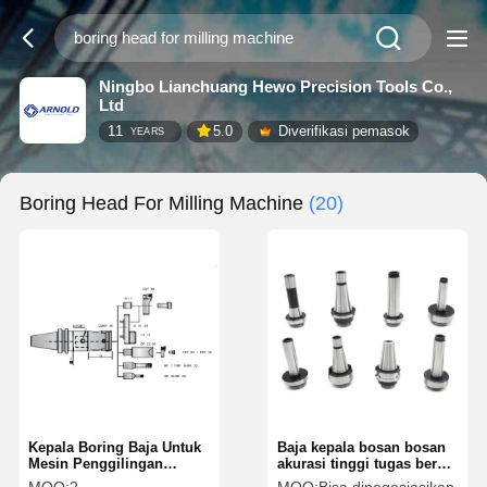
Ningbo Lianchuang Hewo Precision Tools Co.,
Ltd
11
5.0
Diverifikasi pemasok
YEARS
Boring Head For Milling Machine
(20)
Kepala Boring Baja Untuk
Baja kepala bosan bosan
Mesin Penggilingan
akurasi tinggi tugas berat
Selang lurus 6mm-108mm
untuk pemesinan