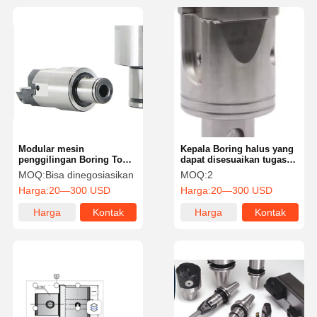
Modular mesin
Kepala Boring halus yang
penggilingan Boring Tool
dapat disesuaikan tugas
Lathe Boring Kepala Untuk
berat gabungan Non-
MOQ:
Bisa dinegosiasikan
MOQ:
2
Sekrup Pada gaya
standar
Harga:
20—300 USD
Harga:
20—300 USD
pemasangan
Harga
Kontak
Harga
Kontak
terbaik
terbaik