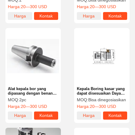
MOQ:
2
MOQ:
Bisa dinegosiasikan
Boring Range Standar
Harga:
20—300 USD
Harga:
20—300 USD
Harga
Kontak
Harga
Kontak
terbaik
terbaik
Alat kepala bor yang
Kepala Boring kasar yang
dipasang dengan benang
dapat disesuaikan Daya
Kepala bor yang
tahan tinggi untuk industri
MOQ:
2pc
MOQ:
Bisa dinegosiasikan
disesuaikan 2-6 sisipan
otomotif
Harga:
20—300 USD
Harga:
20—300 USD
Untuk mesin CNC
Harga
Kontak
Harga
Kontak
terbaik
terbaik