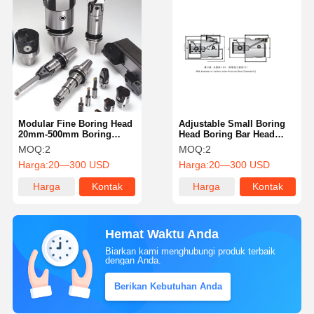
Modular Fine Boring Head
Adjustable Small Boring
20mm-500mm Boring
Head Boring Bar Head
Diameter Kekakuan Tinggi
Serbaguna Dengan Desain
MOQ:
2
MOQ:
2
Modular
Harga:
20—300 USD
Harga:
20—300 USD
Harga
Kontak
Harga
Kontak
terbaik
terbaik
Hemat Waktu Anda
Biarkan kami menghubungi produk terbaik
dengan Anda.
Berikan Kebutuhan Anda