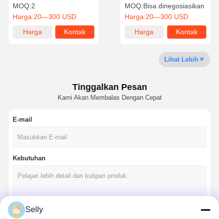
Disesuaikan Untuk
Presisi tinggi dengan
MOQ:
2
MOQ:
Bisa dinegosiasikan
Aplikasi Industri
konstruksi yang dapat
Harga:
20—300 USD
Harga:
20—300 USD
disesuaikan
Harga
Kontak
Harga
Kontak
Kontrol
Hubungi
Berita
Kasus
Kualitas
Kami
terbaik
terbaik
Lihat Lebih
Tinggalkan Pesan
Kami Akan Membalas Dengan Cepat
Bicara
Sekarang
E-mail
Bor karbida padat
Mata Bor Senapan
Kebutuhan
Pengeboran BTA
Pengeboran ujung yang bisa ditukar
Selly
U bor