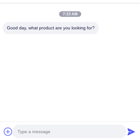
Terus
pabrik ujung persegi
7:33 AM
Pabrik Akhir Radius Sudut
Good day, what product are you looking for?
Kategori Kami
Pabrik Ujung Hidung Bola
Mesin penggiling ujung stainless steel
Pabrik End Aluminium
Kepala yang membosankan
Bor karbida
Mata Bor
Pengeboran
Pengebora
padat
Senapan
BTA
ujung yang
bisa dituka
Kepala Boring yang Kasar
Rumah
Tentang kita
Hubungi kami
Desktop Site
Sitemap
Kebijakan Privasi
Kualitas
Bor karbida padat
Pabrik Cina.Copyright © 2026 Ningbo
Lianchuang Hewo Precision Tools Co., Ltd. All Rights Reserved.