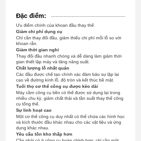
Đặc điểm:
Ưu điểm chính của khoan đầu thay thế:
Giảm chi phí dụng cụ
Chỉ cần thay đổi đầu, giảm thiểu chi phí mỗi lỗ so với
khoan rắn.
Giảm thời gian nghỉ
Thay đổi đầu nhanh chóng và dễ dàng làm giảm thời
gian thiết lập máy và tăng năng suất.
Chất lượng lỗ nhất quán
Các đầu được chế tạo chính xác đảm bảo sự lặp lại
cao về đường kính lỗ, độ tròn và kết thúc bề mặt.
Tuổi thọ cơ thể công cụ được kéo dài
Máy cầm công cụ bền có thể được sử dụng lại trong
nhiều chu kỳ, giảm chất thải và tần suất thay thế công
cụ tổng thể.
Sự linh hoạt cao
Một cơ thể công cụ duy nhất có thể chứa các hình học
và kích thước đầu khác nhau cho các vật liệu và ứng
Nhà
Sản Phẩm
Về Chúng
Chuyến
dụng khác nhau.
Tôi
Tham Quan
Yêu cầu tồn kho thấp hơn
Nhà Máy
Cần phải có ít công cụ hoàn chỉnh hơn; chỉ cần một