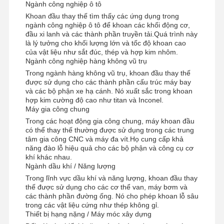
Ngành công nghiệp ô tô
1550
15.60
G8810.-155-
15.70
B20
Khoan đầu thay thế tìm thấy các ứng dụng trong
ngành công nghiệp ô tô để khoan các khối động cơ,
đầu xi lanh và các thành phần truyền tải.Quá trình này
EP065-P-
2
15.8
6.2
11.6
A
là lý tưởng cho khối lượng lớn và tốc độ khoan cao
1560
của vật liệu như sắt đúc, thép và hợp kim nhôm.
Ngành công nghiệp hàng không vũ trụ
EP065-P-
2
6.2
11.6
A
1570
Trong ngành hàng không vũ trụ, khoan đầu thay thế
được sử dụng cho các thành phần cấu trúc máy bay
và các bộ phận xe hạ cánh. Nó xuất sắc trong khoan
EP065-P-
2
6.2
11.6
A
hợp kim cường độ cao như titan và Inconel.
1580
Máy gia công chung
EP065-P-
2
15.88
7
12.6
1
EP-
1588
16.00
G8810.-16-
Trong các hoạt động gia công chung, máy khoan đầu
16.10
B20
có thể thay thế thường được sử dụng trong các trung
16.20
16.25
tâm gia công CNC và máy đa vít.Họ cung cấp khả
16.33
năng đào lỗ hiệu quả cho các bộ phận và công cụ cơ
16.40
16.50
khí khác nhau.
Ngành dầu khí / Năng lượng
Trong lĩnh vực dầu khí và năng lượng, khoan đầu thay
EP065-P-
2
16.9
7
12.6
1
1600
thế được sử dụng cho các cơ thể van, máy bơm và
các thành phần đường ống. Nó cho phép khoan lỗ sâu
trong các vật liệu cứng như thép không gỉ.
EP065-P-
2
7
12.6
1
Thiết bị hạng nặng / Máy móc xây dựng
1610