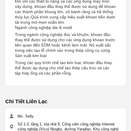
Đối với các thiết bị nặng và các ứng dụng máy móc
xây dựng, khoan đầu thay thế được sử dụng để khoan
EP065-P-
2
7
12.6
1
1620
các thành phần khung lớn, vỏ bánh răng và hệ thống
thủy lực.Quá trình cung cấp hiệu suất khoan bền dưới
tải trọng mô-men xoắn lớn.
EP065-P-
2
7
12.6
1
Ngành công nghiệp die & mold
1625
Trong ngành công nghiệp đúc và khuôn, khoan đầu
thay thế được sử dụng cho các ứng dụng khoan trước
EP065-P-
2
7
12.6
1
liên quan đến EDM hoặc kênh làm mát. Nó xuất sắc
1633
trong việc tạo lỗ chính xác trong thép công cụ cứng.
Sản xuất kim loại
EP065-P-
2
7
12.6
1
1640
Trong các quy trình chế tạo kim loại, khoan đầu thay
thế được áp dụng cho chế tạo thép cấu trúc và các
tập hợp ống.và các phần rỗng.
EP065-P-
2
7
12.6
1650
EP065-P-
2
7
12.6
1
1690
Chi Tiết Liên Lạc
Ms. Selly
Số 1-3, tầng 1, tòa nhà 8, Công viên công nghiệp Internet
công nghiệp (Vico) Ningbo, đường Yangfan, Khu công nghệ