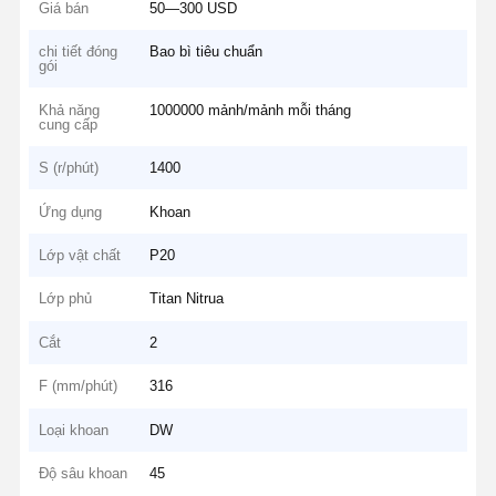
Giá bán
50—300 USD
chi tiết đóng
Bao bì tiêu chuẩn
gói
Khả năng
1000000 mảnh/mảnh mỗi tháng
cung cấp
S (r/phút)
1400
Ứng dụng
Khoan
Lớp vật chất
P20
Lớp phủ
Titan Nitrua
Cắt
2
F (mm/phút)
316
Loại khoan
DW
Độ sâu khoan
45