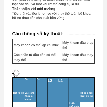
loạt các đầu và một vài cơ thể công cụ là đủ.
Thân thiện với môi trường
Tiêu thải vật liệu ít hơn so với thay thế toàn bộ khoan
hỗ trợ thực tiễn sản xuất bền vững.
Kiểm Soát
Liên Hệ Với
Tin Tức
Các Trường
Chất Lượng
Chúng Tôi
Hợp
Các thông số kỹ thuật:
Máy khoan đầu thay
Máy khoan có thể lập chỉ mục
thế
Các phần tử đầu tiên có thể
Máy khoan đầu thay
thay thế
thế
Nói Chuyện
Ngay.
khoan carbure rắn
Cắt
Dc
L2
L1
Các cuộc tập trận súng
Trật tự
Mã
Các cạnh
Khớp nhau
Không,
Drill
Cơ thể
BTA khoan
không.
Chiếc
ghế
Kích