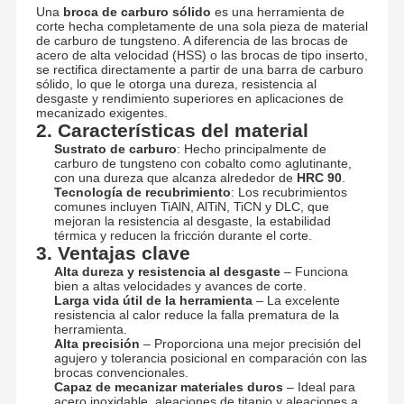
Una
broca de carburo sólido
es una herramienta de
corte hecha completamente de una sola pieza de material
de carburo de tungsteno. A diferencia de las brocas de
acero de alta velocidad (HSS) o las brocas de tipo inserto,
se rectifica directamente a partir de una barra de carburo
sólido, lo que le otorga una dureza, resistencia al
desgaste y rendimiento superiores en aplicaciones de
mecanizado exigentes.
2. Características del material
Sustrato de carburo
: Hecho principalmente de
carburo de tungsteno con cobalto como aglutinante,
con una dureza que alcanza alrededor de
HRC 90
.
Tecnología de recubrimiento
: Los recubrimientos
comunes incluyen TiAlN, AlTiN, TiCN y DLC, que
mejoran la resistencia al desgaste, la estabilidad
térmica y reducen la fricción durante el corte.
3. Ventajas clave
Alta dureza y resistencia al desgaste
– Funciona
bien a altas velocidades y avances de corte.
Larga vida útil de la herramienta
– La excelente
resistencia al calor reduce la falla prematura de la
herramienta.
Alta precisión
– Proporciona una mejor precisión del
agujero y tolerancia posicional en comparación con las
brocas convencionales.
Capaz de mecanizar materiales duros
– Ideal para
acero inoxidable, aleaciones de titanio y aleaciones a