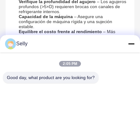
Verifique la profundidad del agujero
– Los agujeros
profundos (>5×D) requieren brocas con canales de
refrigerante internos.
Capacidad de la máquina
– Asegure una
configuración de máquina rígida y una sujeción
estable.
Equilibre el costo frente al rendimiento
– Más
rentable en producción de alto volumen y alta
precisión.
Selly
Recommended Products
2:05 PM
Good day, what product are you looking for?
Perforación
Fácil
Perforación
Bits de pun
de centro de
instalación de
de carburo
modulares 
carburo
perforación de
sólido 3D
reemplazab
sólido
punta
universal de
DC de 12,5
resistente al
intercambiabl
alta velocidad
mm de alta
Mejor precio
Mejor precio
Mejor precio
Mejor prec
desgaste 12xD
e 1100
tipo de percha
precisión
Confiable
agujeros vida
cilíndrica
Perforación
de