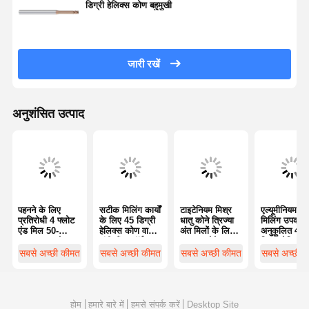
डिग्री हेलिक्स कोण बहुमुखी
जारी रखें
अनुशंसित उत्पाद
पहनने के लिए
सटीक मिलिंग कार्यों
टाइटेनियम मिश्र
एल्यूमीनियम त्रि
प्रतिरोधी 4 फ्लोट
के लिए 45 डिग्री
धातु कोने त्रिज्या
मिलिंग उपकर
एंड मिल 50-
हेलिक्स कोण वाले
अंत मिलों के लिए 4
अनुकूलित 45
60HRC कठोरता
लंबी शैंक कॉर्नर
फ्लूट्स कोने धागा
डिग्री हेलिक्स
ऑटोमोबाइल के
रेडियस एंड मिल्स
मिलिंग
सबसे अच्छी कीमत
सबसे अच्छी कीमत
सबसे अच्छी कीमत
सबसे अच्छी 
लिए
होम
हमारे बारे में
हमसे संपर्क करें
Desktop Site