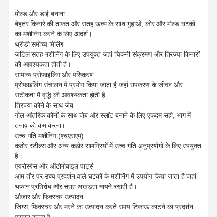
वर्ग अंत मिलें
ARS1630
डी16
R3
24
40
100 पाउंड
16
3
मोल्ड और डाई बनाना
ARS2005
डी20
R0.5
30
50
100 पाउंड
20
3
कॉर्नर रेडियस एंड मिल्स
बेहतर किनारे की ताकत और सतह खत्म के साथ गुहाओं, कोर और मोल्ड घटकों
ARS2010
डी20
आर1
30
50
100 पाउंड
20
3
का मशीनिंग करने के लिए आदर्श।
ARS2030
डी20
R3
30
50
100 पाउंड
20
3
बॉल नोज एंड मिल्स
थ्रीडी समोच्च मिलिंग
जटिल सतह मशीनिंग के लिए उपयुक्त जहां चिकनी संक्रमण और त्रिज्या किनारों
स्टेनलेस स्टील के अंत मिल
की आवश्यकता होती है।
सामान्य प्रोफाइलिंग और परिष्करण
एल्यूमीनियम एंड मिल्स
प्रोफाइलिंग संचालन में प्रयोग किया जाता है जहां उपकरण के जीवन और
सटीकता में वृद्धि की आवश्यकता होती है।
अच्छा बोरिंग हेड
त्रिज्या कोने के साथ जेब
गोल आंतरिक कोनों के साथ जेब और स्लॉट बनाने के लिए एकदम सही, भाग में
किसी न किसी उबाऊ सिर
तनाव को कम करना।
उच्च गति मशीनिंग (एचएसएम)
कठोर स्टील्स और अन्य कठोर सामग्रियों में उच्च गति अनुप्रयोगों के लिए उपयुक्त
है।
एयरोस्पेस और ऑटोमोबाइल पार्ट्स
आम तौर पर उच्च प्रदर्शन वाले घटकों के मशीनिंग में उपयोग किया जाता है जहां
थकान प्रतिरोध और सतह अखंडता मायने रखती है।
औजार और फिक्स्चर उत्पादन
जिग्स, फिक्स्चर और मरने का उत्पादन करते समय टिकाऊ काटने का प्रदर्शन