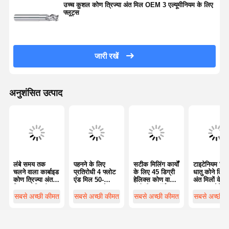
उच्च कुशल कोण त्रिज्या अंत मिल OEM 3 एल्यूमीनियम के लिए
फ्लूट्स
जारी रखें
अनुशंसित उत्पाद
लंबे समय तक
पहनने के लिए
सटीक मिलिंग कार्यों
टाइटेनियम मिश्
चलने वाला कार्बाइड
प्रतिरोधी 4 फ्लोट
के लिए 45 डिग्री
धातु कोने त्रिज्
कोण त्रिज्या अंत
एंड मिल 50-
हेलिक्स कोण वाले
अंत मिलों के ल
मिल 30 डिग्री
60HRC कठोरता
लंबी शैंक कॉर्नर
फ्लूट्स कोने ध
हेलिक्स कोण
ऑटोमोबाइल के
रेडियस एंड मिल्स
मिलिंग
सबसे अच्छी कीमत
सबसे अच्छी कीमत
सबसे अच्छी कीमत
सबसे अच्छी 
बहुमुखी
लिए