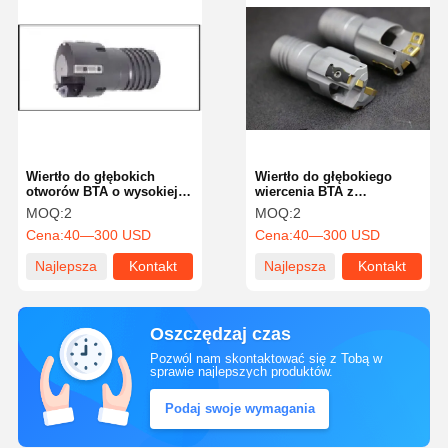
Wiertło do głębokich
Wiertło do głębokiego
otworów BTA o wysokiej
wiercenia BTA z
precyzji, narzędzie
pojedynczym rowkiem,
MOQ:
2
MOQ:
2
wiertnicze ze stabilnym
wydajny proces skrawania
Cena:
40—300 USD
Cena:
40—300 USD
procesem
metali
Najlepsza
Kontakt
Najlepsza
Kontakt
cena
cena
Oszczędzaj czas
Pozwól nam skontaktować się z Tobą w
sprawie najlepszych produktów.
Podaj swoje wymagania