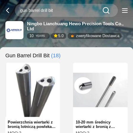
Ningbo Lianchuang Hewo Precision Tools Co.,
Ltd
10
5.0
zweryfikowane Dostawca
YEARS
Gun Barrel Drill Bit
(18)
Powierzchnia wiertarki z
10-20 mm średnicy
bronią lotniczą powlekana
wiertarki z bronią z
TiAlN 100 × D
jasnym czarnym