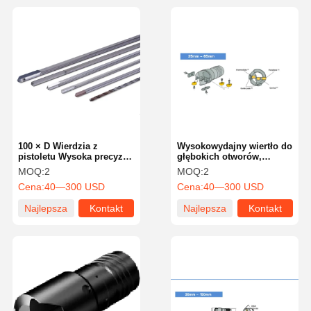
100 × D Wierdzia z
Wysokowydajny wiertło do
pistoletu Wysoka precyzja
głębokich otworów,
dla prawej strony kierunku
jednopiórowe narzędzie
MOQ:
2
MOQ:
2
cięcia
skrawające ISO9001
Cena:
40—300 USD
Cena:
40—300 USD
Najlepsza
Kontakt
Najlepsza
Kontakt
cena
cena