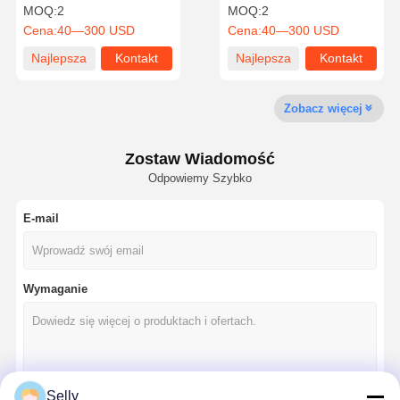
precyzyjnego wiercenia
otworów BTA wiertarka do
MOQ:
2
MOQ:
2
otworów głębokich w
hydrauliki
Cena:
40—300 USD
Cena:
40—300 USD
wiertarce do otworów
głębokich
Najlepsza
Kontakt
Najlepsza
Kontakt
Kontrola
Skontaktuj
Aktualności
Sprawy
Jakości
Się Z Nami
cena
cena
Zobacz więcej
Zostaw Wiadomość
Odpowiemy Szybko
Rozmawiaj
Teraz.
E-mail
wiertarka z węglem stałym
Wiertła do broni
Wymaganie
BTA Wykopywanie
Wymienne wiertarki
Selly
wiertło