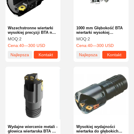
Wszechstronne wiertarki
1000 mm Głębokość BTA
wysokiej precyzji BTA na
wiertarki wysokiej
pojedynczy flet
dokładności z solidną
MOQ:
2
MOQ:
2
konstrukcją
Cena:
40—300 USD
Cena:
40—300 USD
Najlepsza
Kontakt
Najlepsza
Kontakt
cena
cena
Strona
Produkty
O Nas
Wycieczka
Główna
Po Fabryce
Wydajne wiercenie metali -
Wysokiej wydajności
głowica wiertarska BTA do
wiertarka do głębokich