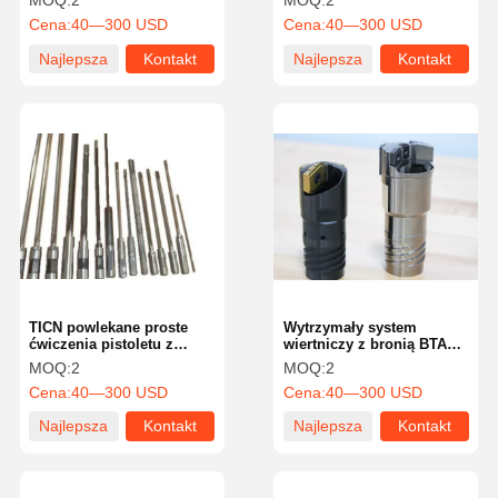
MOQ:
2
MOQ:
2
wykończeniem
Cena:
40—300 USD
Cena:
40—300 USD
powierzchni tlenku
Najlepsza
Kontakt
Najlepsza
Kontakt
cena
cena
TICN powlekane proste
Wytrzymały system
ćwiczenia pistoletu z
wiertniczy z bronią BTA
pistoletu 10-20 mm do
Precyzyjne narzędzie
MOQ:
2
MOQ:
2
dokładnego wiercenia
wiertnicze BTA do
Cena:
40—300 USD
Cena:
40—300 USD
głębokiego otworu
wiercenia metalu
Najlepsza
Kontakt
Najlepsza
Kontakt
cena
cena