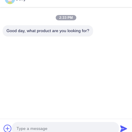
Kontyntynuj
frezy walcowo-czołowe
2:33 PM
Frezy trzpieniowe z promieniem naroża
Good day, what product are you looking for?
Nasze Kategorie
Frezy walcowo-czołowe
Młyny końcowe ze stali nierdzewnej
Aluminiowe młyny końcowe
Świetna nudna głowa.
wiertarka z
Wiertła do
BTA
Wymienne
węglem
broni
Wykopywanie
wiertarki
stałym
Szorstka nudna głowa
Dom
O nas
Skontaktuj się z nami
Desktop Site
Sitemap
Polityka prywatności
Jakość
wiertarka z węglem stałym
Fabryka w Chinach.Copyright ©
2025 Ningbo Lianchuang Hewo Precision Tools Co., Ltd. All Rights
Reserved.