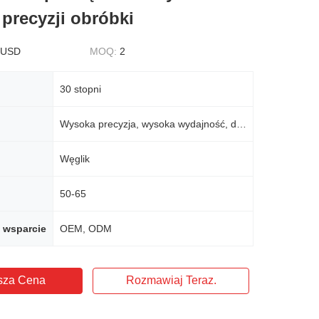
 precyzji obróbki
 USD
MOQ:
2
30 stopni
Wysoka precyzja, wysoka wydajność, długa żywotność narzędzi, gładkie cięcie
Węglik
50-65
 wsparcie
OEM, ODM
sza Cena
Rozmawiaj Teraz.