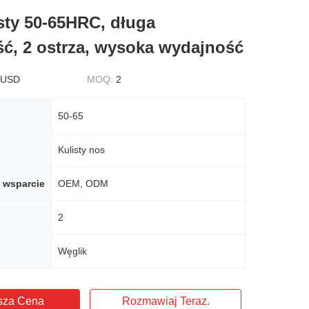
isty 50-65HRC, długa
ć, 2 ostrza, wysoka wydajność
 USD
MOQ:
2
50-65
Kulisty nos
 wsparcie
OEM, ODM
2
Węglik
sza Cena
Rozmawiaj Teraz.