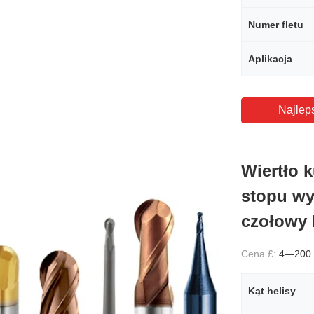
Numer fletu
Aplikacja
Najlep
Wiertło k
stopu wy
czołowy 
Cena £:
4—200
Kąt helisy