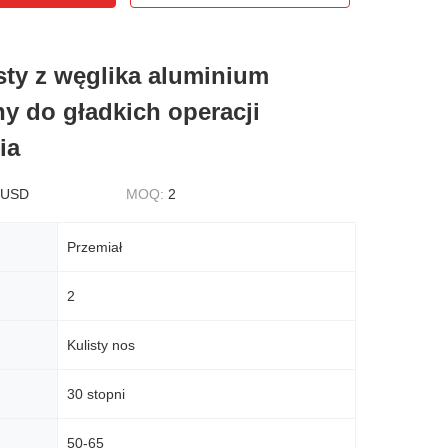
isty z węglika aluminium
ny do gładkich operacji
ia
 USD
MOQ:
2
Przemiał
2
Kulisty nos
30 stopni
50-65