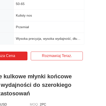
50-65
Kulisty nos
Przemiał
Wysoka precyzja, wysoka wydajność, długa żywotność narzędzi, gładkie cięcie
sza Cena
Rozmawiaj Teraz.
e kulkowe młynki końcowe
 wydajności do szerokiego
zastosowań
 USD
MOQ:
2PC