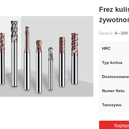
Frez kul
żywotnoś
Cena £:
4—200
HRC
Typ końca
Dostosowane
Numer fletu
Tworzywo
Najlep