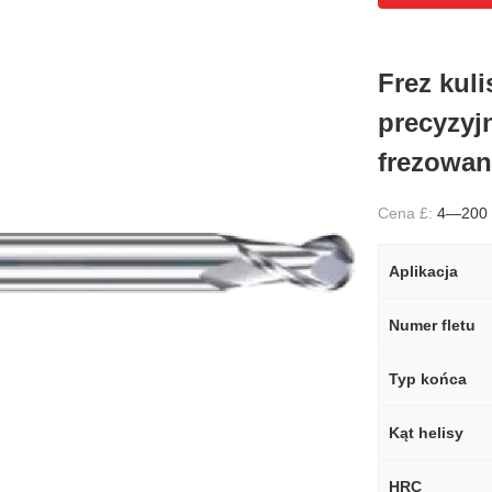
Frez kul
precyzyj
frezowan
Cena £:
4—200
Aplikacja
Numer fletu
Typ końca
Kąt helisy
HRC