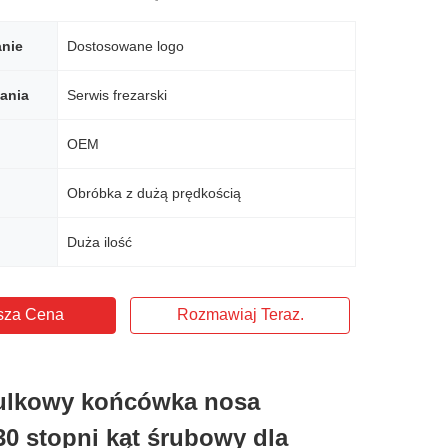
nie
Dostosowane logo
zania
Serwis frezarski
OEM
Obróbka z dużą prędkością
Duża ilość
sza Cena
Rozmawiaj Teraz.
ulkowy końcówka nosa
0 stopni kąt śrubowy dla