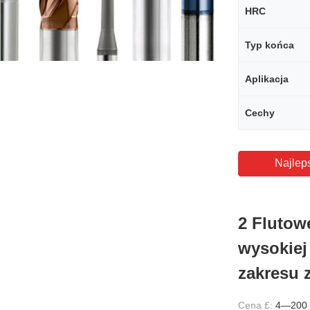
HRC
Typ końca
Aplikacja
Cechy
Najlep
2 Flutow
wysokiej
zakresu 
Cena £:
4—200