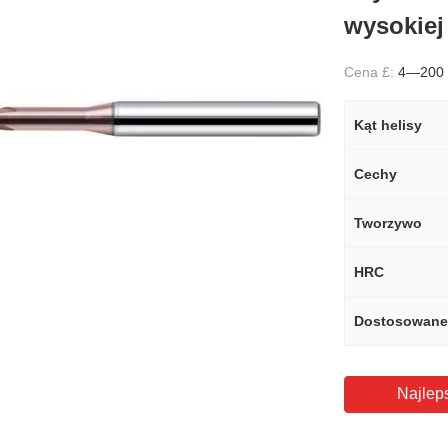
wysokiej
Cena £:
4—200
Kąt helisy
Cechy
Tworzywo
HRC
Dostosowane
Najlep