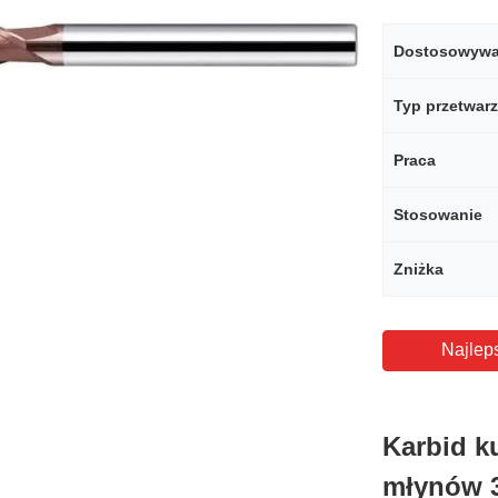
Dostosowywa
Typ przetwar
Praca
Stosowanie
Zniżka
Najlep
Karbid k
młynów 3