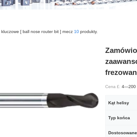
 kluczowe [ ball nose router bit ] mecz
10
produkty.
Zamówion
zaawanso
frezowan
Cena £:
4—200
Kąt helisy
Typ końca
Dostosowane