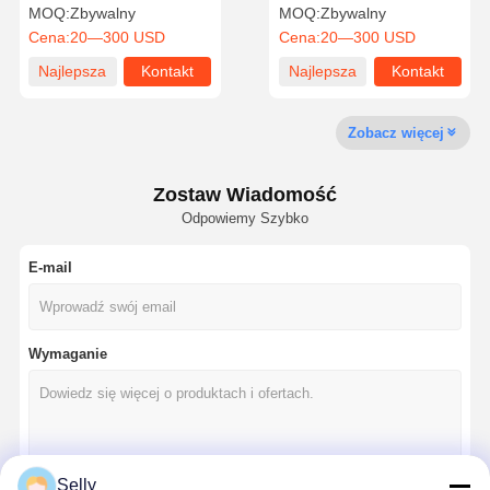
wiercenia Wysoka
wysoka trwałość dla
MOQ:
Zbywalny
MOQ:
Zbywalny
precyzja z regulowaną
przemysłu
Cena:
20—300 USD
Cena:
20—300 USD
konstrukcją
motoryzacyjnego
Najlepsza
Kontakt
Najlepsza
Kontakt
Kontrola
Skontaktuj
Aktualności
Sprawy
Jakości
Się Z Nami
cena
cena
Zobacz więcej
Zostaw Wiadomość
Odpowiemy Szybko
Rozmawiaj
Teraz.
E-mail
wiertarka z węglem stałym
Wiertła do broni
Wymaganie
BTA Wykopywanie
Wymienne wiertarki
Selly
wiertło