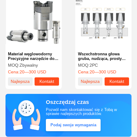
Materiał węglowodorny
Wszechstronna głowa
Precyzyjne narzędzie do
gruba, nudząca, prosty
wiercenia okrągłe
szkielet z dużą
MOQ:
Zbywalny
MOQ:
2PC
wstawienie Wysoka
pojemnością
Cena:
20—300 USD
Cena:
20—300 USD
wydajność
Najlepsza
Kontakt
Najlepsza
Kontakt
cena
cena
Oszczędzaj czas
Pozwól nam skontaktować się z Tobą w
sprawie najlepszych produktów.
Podaj swoje wymagania