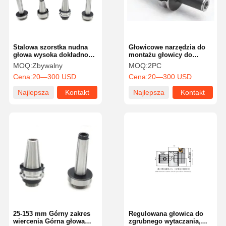
Stalowa szorstka nudna
Głowicowe narzędzia do
głowa wysoka dokładność
montażu głowicy do
ciężka do obróbki
wiercenia regulowalna
MOQ:
Zbywalny
MOQ:
2PC
głowica do wiercenia 2-6
Cena:
20—300 USD
Cena:
20—300 USD
wkładki do maszyny CNC
Najlepsza
Kontakt
Najlepsza
Kontakt
cena
cena
Strona
Produkty
O Nas
Wycieczka
Główna
Po Fabryce
25-153 mm Górny zakres
Regulowana głowica do
wiercenia Górna głowa
zgrubnego wytaczania,