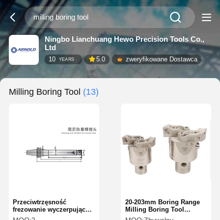
Ningbo Lianchuang Hewo Precision Tools Co.,
Ltd
10
5.0
zweryfikowane Dostawca
YEARS
Milling Boring Tool
(13)
Przeciwtrzęsność
20-203mm Boring Range
frezowanie wyczerpujące
Milling Boring Tool
narzędzie frezowanie
Precision Boring Tool