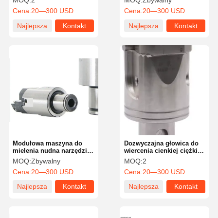
MOQ:
2
MOQ:
Zbywalny
wyczerpujące pręty prosto
With Robust Design
Cena:
20—300 USD
Cena:
20—300 USD
szczyt wysoka dokładność
Wykorzystanie urządzenia
do wiertniania
Najlepsza
Kontakt
Najlepsza
Kontakt
cena
cena
Modułowa maszyna do
Dozwyczajna głowica do
mielenia nudna narzędzie
wiercenia cienkiej ciężkiej
tokarka nudna głowa do
pracy łączona
MOQ:
Zbywalny
MOQ:
2
śruby w stylu montażu
niestandardowa
Cena:
20—300 USD
Cena:
20—300 USD
Najlepsza
Kontakt
Najlepsza
Kontakt
cena
cena