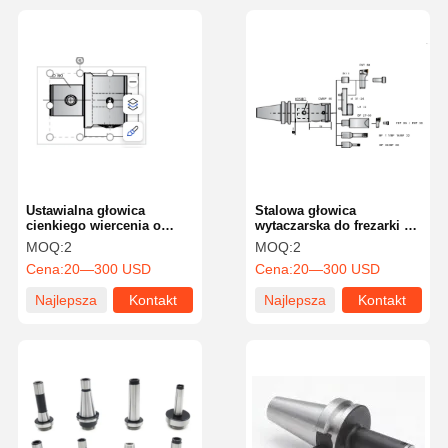
Ustawialna głowica
Stalowa głowica
cienkiego wiercenia o
wytaczarska do frezarki z
dokładności 0,001 mm z
prostym trzpieniem,
MOQ:
2
MOQ:
2
wysoką powtarzalnością
zakres wytaczania 6mm-
Cena:
20—300 USD
Cena:
20—300 USD
108mm, standardowa
Najlepsza
Kontakt
Najlepsza
Kontakt
cena
cena