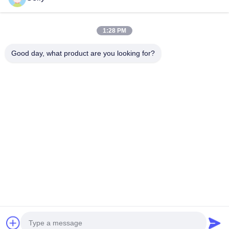
Kontyntynuj
frezy walcowo-czołowe
1:28 PM
Frezy trzpieniowe z promieniem naroża
Good day, what product are you looking for?
Nasze Kategorie
Frezy walcowo-czołowe
Młyny końcowe ze stali nierdzewnej
Aluminiowe młyny końcowe
Świetna nudna głowa.
wiertarka z
Wiertła do
BTA
Wymienne
węglem
broni
Wykopywanie
wiertarki
stałym
Szorstka nudna głowa
Dom
O nas
Skontaktuj się z nami
Desktop Site
Sitemap
Polityka prywatności
Jakość
wiertarka z węglem stałym
Fabryka w Chinach.Copyright ©
2025 Ningbo Lianchuang Hewo Precision Tools Co., Ltd. All Rights
Reserved.