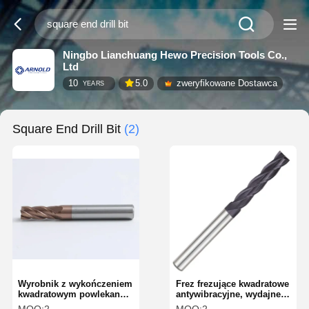
Ningbo Lianchuang Hewo Precision Tools Co.,
Ltd
10
5.0
zweryfikowane Dostawca
YEARS
Square End Drill Bit
(2)
Wyrobnik z wykończeniem
Frez frezujące kwadratowe
kwadratowym powlekany
antywibracyjne, wydajne
TiN 4 fletki do frezowania
dla przemysłu lotniczego