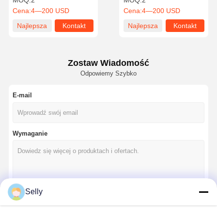
MOQ:
2
MOQ:
2
o wysokiej precyzji
Cena:
4—200 USD
Cena:
4—200 USD
Najlepsza
Kontakt
Najlepsza
Kontakt
cena
cena
Zostaw Wiadomość
Odpowiemy Szybko
E-mail
Wymaganie
Selly
Kontyntynuj