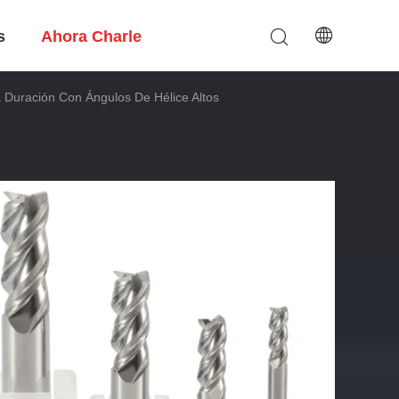
s
Ahora Charle
 Duración Con Ángulos De Hélice Altos