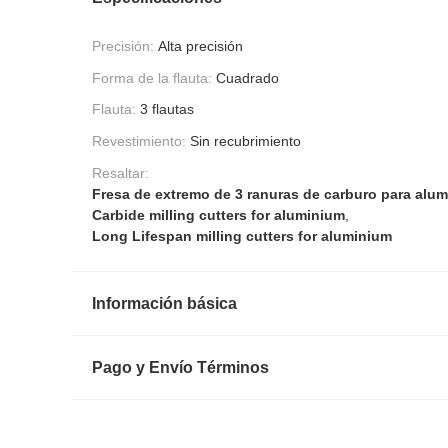
Precisión:
Alta precisión
Forma de la flauta:
Cuadrado
Flauta:
3 flautas
Revestimiento:
Sin recubrimiento
Resaltar:
Fresa de extremo de 3 ranuras de carburo para alum
Carbide milling cutters for aluminium
,
Long Lifespan milling cutters for aluminium
Información básica
Pago y Envío Términos