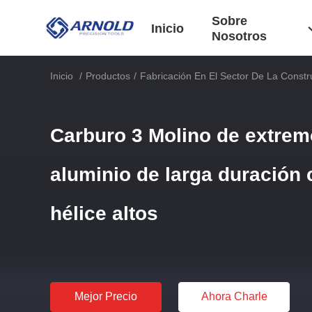
Sobre
Inicio
Nosotros
Inicio
/
Productos
/
Fabricación En El Sector De La Constr
Carburo 3 Molino de extremo
aluminio de larga duración
hélice altos
Mejor Precio
Ahora Charle