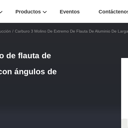
Productos
Eventos
Contácteno
ucción
/
Carburo 3 Molino De Extremo De Flauta De Aluminio De Larga
 de flauta de
 con ángulos de