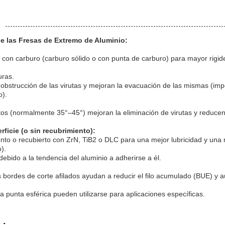
de las Fresas de Extremo de Aluminio:
on carburo (carburo sólido o con punta de carburo) para mayor rigidez 
uras.
obstrucción de las virutas y mejoran la evacuación de las mismas (imp
o).
ltos (normalmente 35°–45°) mejoran la eliminación de virutas y reduce
ficie (o sin recubrimiento):
nto o recubierto con ZrN, TiB2 o DLC para una mejor lubricidad y una
).
bido a la tendencia del aluminio a adherirse a él.
s bordes de corte afilados ayudan a reducir el filo acumulado (BUE) y au
la punta esférica pueden utilizarse para aplicaciones específicas.