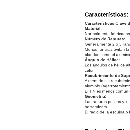
Características:
Características Clave 
Material:
Normalmente fabricadas c
Número de Ranuras:
Generalmente 2 o 3 ran
Menos ranuras evitan la 
blandos como el alumini
Ángulo de Hélice:
Los ángulos de hélice a
calor.
Recubrimiento de Super
A menudo sin recubrimie
aluminio (agarrotamiento
El TiN es menos común de
Geometría:
Las ranuras pulidas y lo
herramienta.
El radio de la esquina o 