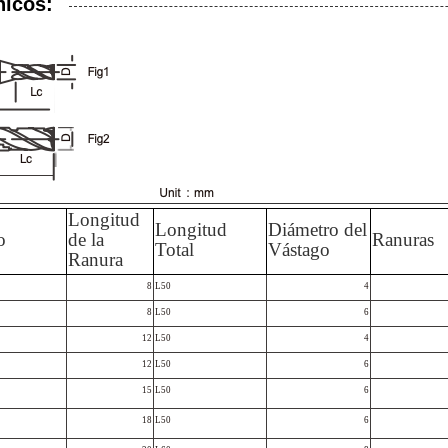
nicos:
Longitud
Longitud
Diámetro del
o
de la
Ranuras
Total
Vástago
Ranura
8
L50
4
8
L50
6
12
L50
4
12
L50
6
15
L50
6
18
L50
6