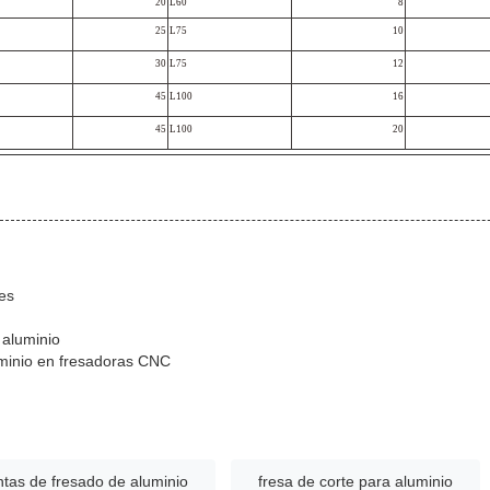
20
L60
8
25
L75
10
30
L75
12
45
L100
16
45
L100
20
es
 aluminio
minio en fresadoras CNC
tas de fresado de aluminio
fresa de corte para aluminio