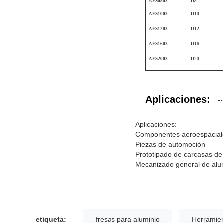
AES0803
D8
AES1003
D10
AES1203
D12
AES1603
D16
AES2003
D20
Aplicaciones:
Aplicaciones:
Componentes aeroespacial
Piezas de automoción
Prototipado de carcasas de
Mecanizado general de alu
etiqueta:
fresas para aluminio
Herramien