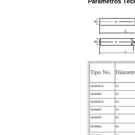
Parámetros Téc
Tipo No.
Diámetr
AES0303A
D3
AES0303
D3
AES0403A
D4
AES0403
D4
AES0503
D5
AES0603
D6