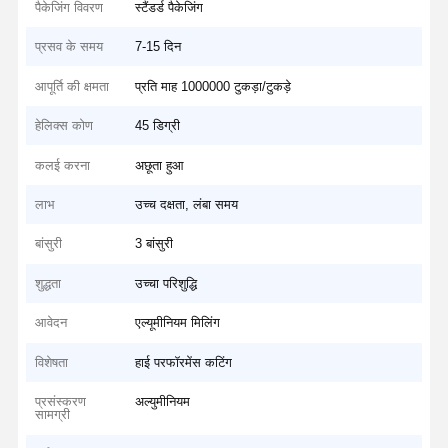
पैकेजिंग विवरण
स्टैंडर्ड पैकेजिंग
प्रसव के समय
7-15 दिन
आपूर्ति की क्षमता
प्रति माह 1000000 टुकड़ा/टुकड़े
हेलिक्स कोण
45 डिग्री
कलई करना
अछूता हुआ
लाभ
उच्च दक्षता, लंबा समय
बांसुरी
3 बांसुरी
शुद्धता
उच्चा परिशुद्धि
आवेदन
एल्यूमीनियम मिलिंग
विशेषता
हाई परफॉरमेंस कटिंग
प्रसंस्करण
अल्युमीनियम
सामग्री