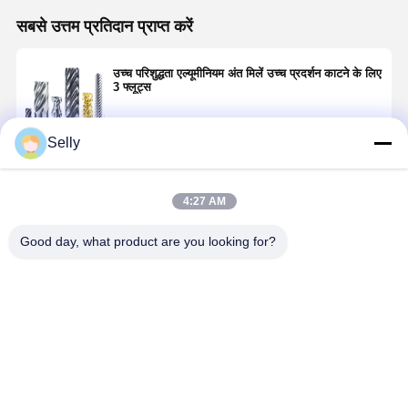
सबसे उत्तम प्रतिदान प्राप्त करें
उच्च परिशुद्धता एल्यूमीनियम अंत मिलें उच्च प्रदर्शन काटने के लिए
3 फ्लूट्स
Selly
जारी रखें
4:27 AM
अनुशंसित उत्पाद
Good day, what product are you looking for?
4 फ्लोट सीएनसी
उच्च दक्षता वाले
चौकोर बांसुरी
तीक्ष्ण एज
एंड मिल्स के लिए
एल्यूमीनियम अंत
एल्यूमीनियम रफिंग
एल्यूमिनियम एंड
एल्यूमीनियम पहनने
मिल लंबे समय तक
एंड मिल सटीक
मिल्स 45° हेलि
के प्रतिरोधी के
चलने वाले 30
मशीनिंग के लिए
एंगल हाई परफॉर्