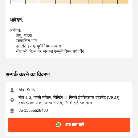
ARS1605
D16
R0.5
24
40
L100
16
3
कॉर्नर रेडियस एंड मिल्स
ARS1610
D16
आर 1
24
40
L100
16
3
आवेदन:
ARS1630
D16
आर 3
24
40
L100
16
3
बॉल नोज एंड मिल्स
ARS2005
D20
R0.5
30
50
L100
20
3
आवेदन:
वायु -घटक
ARS2010
D20
आर 1
30
50
L100
20
3
स्टेनलेस स्टील के अंत मिल
स्वचालित भाग
ARS2030
D20
आर 3
30
50
L100
20
3
प्रोटोटाइप एल्यूमीनियम आवास
एल्यूमीनियम एंड मिल्स
सीएनसी मिल्स पर जनरल एल्यूमीनियम मशीनिंग
अच्छा बोरिंग हेड
सम्पर्क करने का विवरण
किसी न किसी उबाऊ सिर
Ms. Selly
नंबर 1-3, पहली मंजिल, बिल्डिंग 8, निंगबो इंडस्ट्रियल इंटरनेट (VICO)
इंडस्ट्रियल पार्क, यांगफान रोड, निंगबो हाई-टेक ज़ोन
86-13566629430
अब बात करें