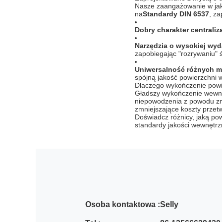
Nasze zaangażowanie w jako
na
Standardy DIN 6537
, za
Dobry charakter centraliza
Narzędzia o wysokiej wyd
zapobiegając "rozrywaniu" 
Uniwersalność różnych m
spójną jakość powierzchni w s
Dlaczego wykończenie powi
Gładszy wykończenie wewnę
niepowodzenia z powodu z
zmniejszające koszty przetw
Doświadcz różnicy, jaką po
standardy jakości wewnętrz
Osoba kontaktowa :
Selly