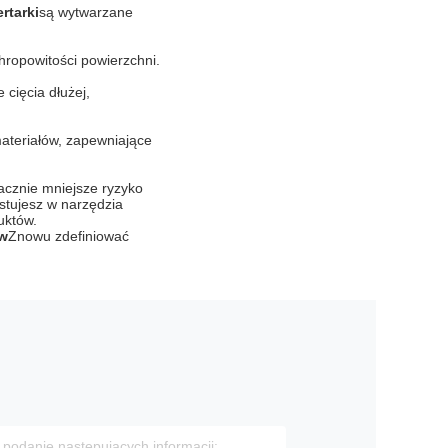
rtarki
są wytwarzane
hropowitości powierzchni.
 cięcia dłużej,
ateriałów, zapewniające
cznie mniejsze ryzyko
estujesz w narzędzia
uktów.
ów
Znowu zdefiniować