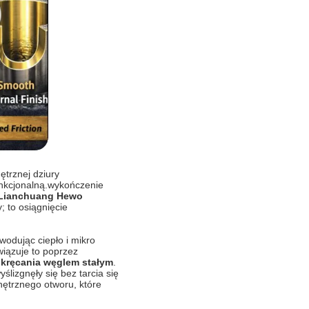
ętrznej dziury
funkcjonalną.wykończenie
Lianchuang Hewo
; to osiągnięcie
wodując ciepło i mikro
wiązuje to poprzez
skręcania węglem stałym
.
ślizgnęły się bez tarcia się
nętrznego otworu, które