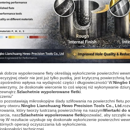
 jak dobrze wypolerowane flety określają wykończenie powierzchni wewn
cyzyjnej otwór nie jest już tylko pustką, jest krytyczną powierzchnią 
zpośrednio wpływa na wydajność części i długowieczność/ W.
Ningbo 
 wierzymy, że doskonałe wiercenie to coś więcej niż wykonywanie dziury
zewnątrz.
Szlachetnie wypolerowane fletki
.
czeniu"
o pozostawiają mikroskopijne ślady szlifowania na powierzchni fletu.po
any otworu.
Ningbo Lianchuang Hewo Precision Tools Co., Ltd.
roz
owania, który tworzy lustrzaną powierzchnię na naszym
Wiertarki do 
arcia, nasz
Szlachetnie wypolerowane fletki
pozwalać, aby szczątki wy
nię.W rezultacie uzyskuje się doskonałe wykończenie powierzchni wew
wtórnych operacji oczyszczania lub wykończenia.
oskonałości technicznej