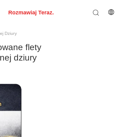
Rozmawiaj Teraz.
ej Dziury
owane flety
nej dziury