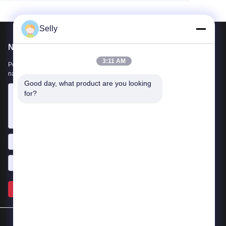
Selly
Napisz do nas
3:11 AM
Poinformuj nas o swoich wymaganiach. Połączymy z Tobą
najlepsze produkty.
Good day, what product are you looking 
for?
Wysłać >>