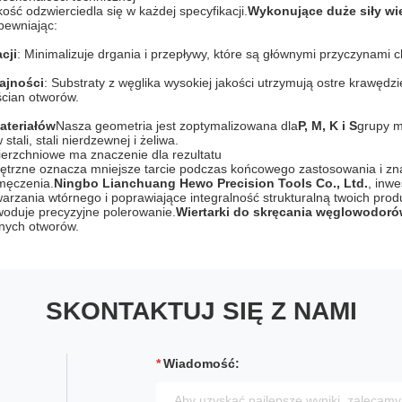
ść odzwierciedla się w każdej specyfikacji.
Wykonujące duże siły wie
pewniając:
cji
: Minimalizuje drgania i przepływy, które są głównymi przyczynami c
ajności
: Substraty z węglika wysokiej jakości utrzymują ostre krawędzie
ścian otworów.
ateriałów
Nasza geometria jest zoptymalizowana dla
P, M, K i S
grupy m
tali, stali nierdzewnej i żeliwa.
erzchniowe ma znaczenie dla rezultatu
trzne oznacza mniejsze tarcie podczas końcowego zastosowania i zna
męczenia.
Ningbo Lianchuang Hewo Precision Tools Co., Ltd.
, inw
arzania wtórnego i poprawiające integralność strukturalną twoich prod
woduje precyzyjne polerowanie.
Wiertarki do skręcania węglowodor
nych otworów.
SKONTAKTUJ SIĘ Z NAMI
Wiadomość: