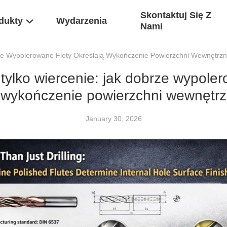
Skontaktuj Się Z
dukty
Wydarzenia
Nami
rze Wypolerowane Flety Określają Wykończenie Powierzchni Wewnętrzn
 tylko wiercenie: jak dobrze wypoler
 wykończenie powierzchni wewnętrz
January 30, 2026