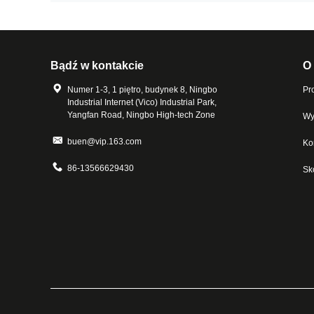
Bądź w kontakcie
O
Numer 1-3, 1 piętro, budynek 8, Ningbo
Pro
Industrial Internet (Vico) Industrial Park,
Yangfan Road, Ningbo High-tech Zone
Wy
buen@vip.163.com
Ko
86-13566629430
Sk