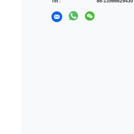
Tel :
86-13566629430