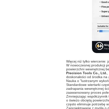
Więcej niż tylko wiercenie:
W nowoczesnej produkcji pre
powierzchni wewnętrznej be
Precision Tools Co., Ltd.
,
doskonałości od środka na 
Nauka o "lustrzanym wykoń
Standardowe wiertarki częst
zadrapania wewnętrznej ści
zaawansowany proces poler
Zmniejszając współczynnik t
o świeżo obciętą powierzch
często eliminuje potrzebę 
Zaprojektowane z myślą o d