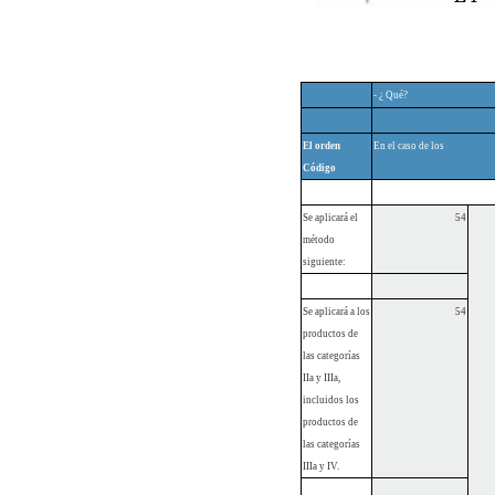
- ¿ Qué?
El orden
En el caso de los
Código
Se aplicará el
54
método
siguiente:
Se aplicará a los
54
productos de
las categorías
IIa y IIIa,
incluidos los
productos de
las categorías
IIIa y IV.