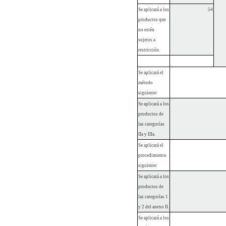
Se aplicará a los
54
productos que
no estén
sujetos a
restricción.
Se aplicará el
método
siguiente:
Se aplicará a los
productos de
las categorías
IIa y IIIa.
Se aplicará el
procedimiento
siguiente:
Se aplicará a los
productos de
las categorías 1
y 2 del anexo II.
Se aplicará a los