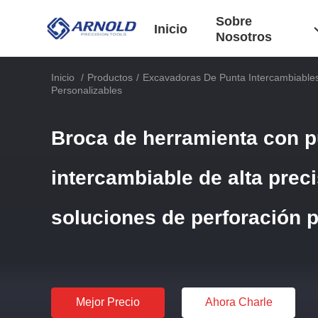
Sobre
Inicio
Nosotros
Inicio
/
Productos
/
Excavadoras De Punta Intercambiable
Personalizables
Broca de herramienta con p
intercambiable de alta prec
soluciones de perforación 
Mejor Precio
Ahora Charle