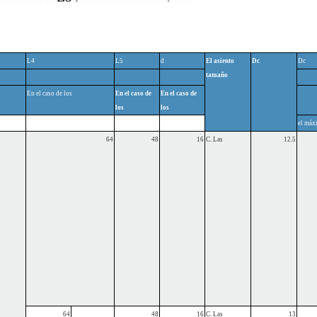
L4
L5
d
El asiento
Dc
Dc
tamaño
En el caso de los
En el caso de
En el caso de
los
los
el máx
64
48
16
C. Las
12.5
64
48
16
C. Las
13