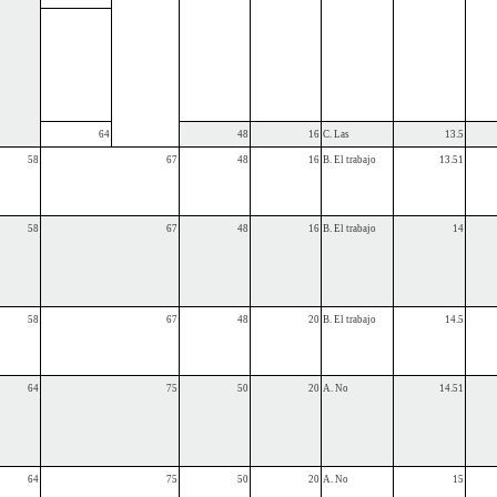
64
48
16
C. Las
13.5
58
67
48
16
B. El trabajo
13.51
58
67
48
16
B. El trabajo
14
58
67
48
20
B. El trabajo
14.5
64
75
50
20
A. No
14.51
64
75
50
20
A. No
15