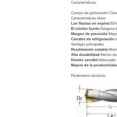
Características:
Cuerpo de perforación Carac
Características clave
Las flautas en espiral:
Eli
El núcleo fuerte:
Asegura la
Margen de precisión:
Mejor
Canales de refrigeración 
Ventajas principales
Rendimiento estable:
Mant
Alta durabilidad:
Hecho de 
Diseño versátil:
Adecuado p
Mejora de la productivida
Parámetros técnicos: