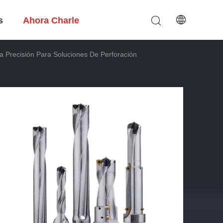
s
Ahora Charle
 Precisión Para Soluciones De Perforación