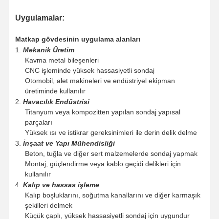
G88103-
28-B32
EP-
120
136
60
32
7
28.01
29
Uygulamalar:
G88103-
281-B32
EP-
120
136
60
32
7
29
30
Matkap gövdesinin uygulama alanları
G88103-
29-B32
1.
Mekanik Üretim
EP-
120
136
60
32
7
30
30
Kavma metal bileşenleri
G88103-
30-B32
CNC işleminde yüksek hassasiyetli sondaj
EP-
131
148
60
32
8
30.01
31
Otomobil, alet makineleri ve endüstriyel ekipman
G88103-
301-B32
üretiminde kullanılır
EP-
131
148
60
32
8
31
32
2.
G88103-
Havacılık Endüstrisi
31-B32
Titanyum veya kompozitten yapılan sondaj yapısal
EP-
131
148
60
32
8
32
32
G88103-
parçaları
32-B32
Yüksek ısı ve istikrar gereksinimleri ile derin delik delme
EP-
136
159
70
40
9
32.01
33
G88103-
3.
İnşaat ve Yapı Mühendisliği
321-B40
Beton, tuğla ve diğer sert malzemelerde sondaj yapmak
EP-
136
159
70
40
9
33
34
G88103-
Montaj, güçlendirme veya kablo geçidi delikleri için
33-B40
kullanılır
EP-
136
159
70
40
9
34
35
G88103-
4.
Kalıp ve hassas işleme
34-B40
Kalıp boşluklarını, soğutma kanallarını ve diğer karmaşık
EP-
144
166
70
40
9
35
36
G88103-
şekilleri delmek
35-B40
Küçük çaplı, yüksek hassasiyetli sondaj için uygundur