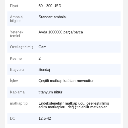
Fiyat
50—300 USD
Ambalaj
Standart ambalaj
bilgileri
Yetenek
Ayda 1000000 parça/parça
temini
Özelleştirilmiş
Oem
Kesme
2
Başvuru
Sondaj
İşlev
Çeşitli matkap kafaları mevcuttur
Kaplama
titanyum nitrür
matkap tipi
Endekslenebilir matkap ucu, özelleştirilmiş
adım matkapları, değiştirilebilir matkaplar
DC
12.5-42