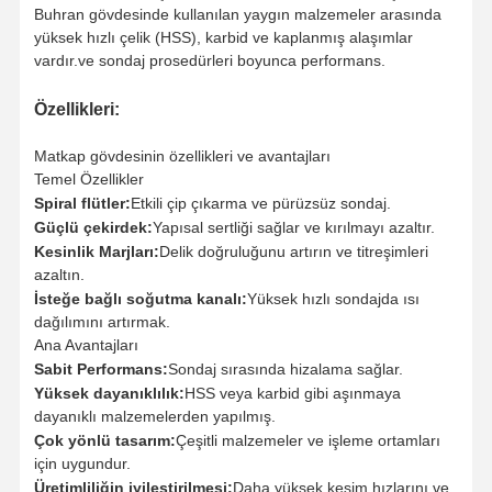
Buhran gövdesinde kullanılan yaygın malzemeler arasında
yüksek hızlı çelik (HSS), karbid ve kaplanmış alaşımlar
vardır.ve sondaj prosedürleri boyunca performans.
Özellikleri:
Matkap gövdesinin özellikleri ve avantajları
Temel Özellikler
Spiral flütler:
Etkili çip çıkarma ve pürüzsüz sondaj.
Güçlü çekirdek:
Yapısal sertliği sağlar ve kırılmayı azaltır.
Kesinlik Marjları:
Delik doğruluğunu artırın ve titreşimleri
azaltın.
İsteğe bağlı soğutma kanalı:
Yüksek hızlı sondajda ısı
dağılımını artırmak.
Ana Avantajları
Sabit Performans:
Sondaj sırasında hizalama sağlar.
Yüksek dayanıklılık:
HSS veya karbid gibi aşınmaya
dayanıklı malzemelerden yapılmış.
Evde
Ürün
Hakkımızda
Fabrika Turu
Çok yönlü tasarım:
Çeşitli malzemeler ve işleme ortamları
için uygundur.
Üretimliliğin iyileştirilmesi:
Daha yüksek kesim hızlarını ve