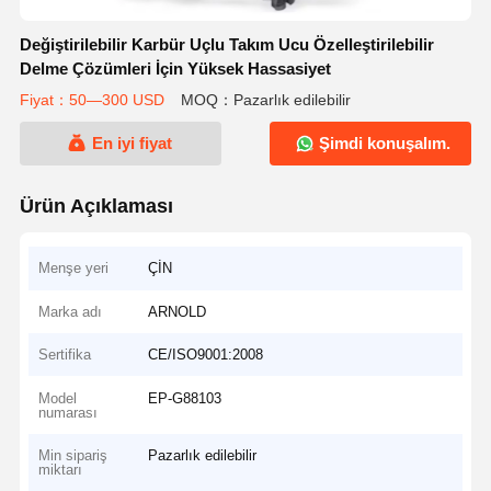
Değiştirilebilir Karbür Uçlu Takım Ucu Özelleştirilebilir
Delme Çözümleri İçin Yüksek Hassasiyet
Fiyat：50—300 USD
MOQ：Pazarlık edilebilir
En iyi fiyat
Şimdi konuşalım.
Ürün Açıklaması
Menşe yeri
ÇİN
Marka adı
ARNOLD
Sertifika
CE/ISO9001:2008
Model
EP-G88103
numarası
Min sipariş
Pazarlık edilebilir
miktarı