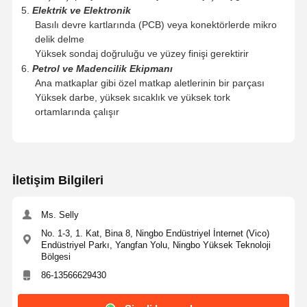
5.
Elektrik ve Elektronik
EP-
144
166
70
40
9
36
36
G88103-
Basılı devre kartlarında (PCB) veya konektörlerde mikro
36-B40
delik delme
EP-
153
174
70
40
10
36.01
37
G88103-
Yüksek sondaj doğruluğu ve yüzey finişi gerektirir
361-B40
EP-
153
174
70
40
10
37
38
6.
Petrol ve Madencilik Ekipmanı
G88103-
Ana matkaplar gibi özel matkap aletlerinin bir parçası
37-B40
EP-
153
174
70
40
10
38
39
Yüksek darbe, yüksek sıcaklık ve yüksek tork
G88103-
ortamlarında çalışır
38-B40
EP-
162
G88103-
39-B40
İletişim Bilgileri
EP-
G88103-
40-B40
182
70
40
10
39
40
Ms. Selly
EP-
162
182
70
40
10
40
41
No. 1-3, 1. Kat, Bina 8, Ningbo Endüstriyel İnternet (Vico)
G88103-
Endüstriyel Parkı, Yangfan Yolu, Ningbo Yüksek Teknoloji
41-B40
Bölgesi
EP-
162
182
86-13566629430
G88103-
42-B40
70
40
10
41
42