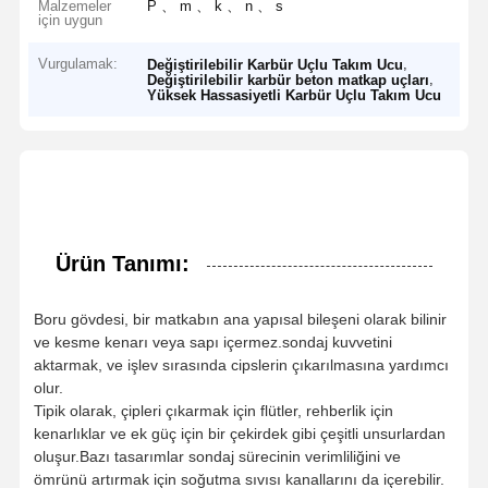
Malzemeler
P 、 m 、 k 、 n 、 s
için uygun
Vurgulamak:
,
Değiştirilebilir Karbür Uçlu Takım Ucu
,
Değiştirilebilir karbür beton matkap uçları
Yüksek Hassasiyetli Karbür Uçlu Takım Ucu
Ürün Tanımı:
Boru gövdesi, bir matkabın ana yapısal bileşeni olarak bilinir
ve kesme kenarı veya sapı içermez.sondaj kuvvetini
aktarmak, ve işlev sırasında cipslerin çıkarılmasına yardımcı
olur.
Tipik olarak, çipleri çıkarmak için flütler, rehberlik için
kenarlıklar ve ek güç için bir çekirdek gibi çeşitli unsurlardan
oluşur.Bazı tasarımlar sondaj sürecinin verimliliğini ve
ömrünü artırmak için soğutma sıvısı kanallarını da içerebilir.