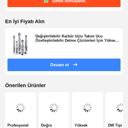
Şimdi konuşalım.
162
182
70
40
10
42
42
En İyi Fiyatı Alın
Değiştirilebilir Karbür Uçlu Takım Ucu
Özelleştirilebilir Delme Çözümleri İçin Yüksek
Hassasiyet
Devam et
Önerilen Ürünler
Profesyonel
Doğru
Yüksek
DW Tipi