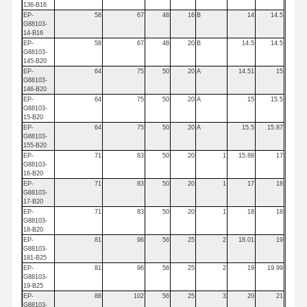
U matkap
136-B16
EP-
58
67
48
16
B
14
14.5
G88103-
kare uçlu değirmenler
14-B16
EP-
58
67
48
20
B
14.5
14.5
G88103-
Köşe Yarıçaplı Parmak Frezeler
145-B20
EP-
64
75
50
20
A
14.51
15
G88103-
Küresel Uçlu Parmak Frezeler
146-B20
EP-
64
75
50
20
A
15
15.5
G88103-
15-B20
Paslanmaz çelik uç değirmenleri
EP-
64
75
50
20
A
15.5
15.87
G88103-
155-B20
Alüminyum uç fabrikaları
EP-
71
83
50
20
1
15.88
17
G88103-
16-B20
Güzel Sıkıcı Baş
EP-
71
83
50
20
1
17
18
G88103-
17-B20
Kaba sıkıcı kafa
EP-
71
83
50
20
1
18
18
G88103-
18-B20
EP-
81
96
56
25
2
18.01
19
G88103-
181-B25
EP-
81
96
56
25
2
19
19.99
G88103-
19-B25
EP-
88
102
56
25
3
20
21
G88103-