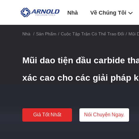
Nhà
Về Chúng Tôi
Nhà
/
Sản Phẩm
/
Cuộc Tập Trận Có Thể Trao Đổi
/
Mũi 
Mũi dao tiện đầu carbide th
xác cao cho các giải pháp 
Giá Tốt Nhất
Nói Chuyện Ngay.