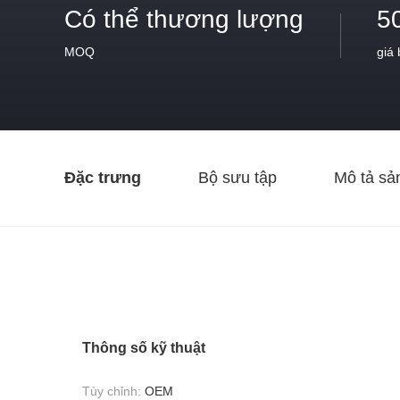
Có thể thương lượng
5
MOQ
giá
Đặc trưng
Bộ sưu tập
Mô tả sả
Thông số kỹ thuật
Tùy chỉnh:
OEM