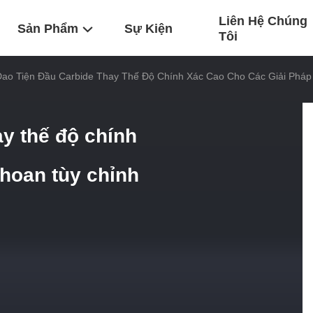
Liên Hệ Chúng
Sản Phẩm
Sự Kiện
Tôi
Dao Tiện Đầu Carbide Thay Thế Độ Chính Xác Cao Cho Các Giải Pháp
ay thế độ chính
khoan tùy chỉnh