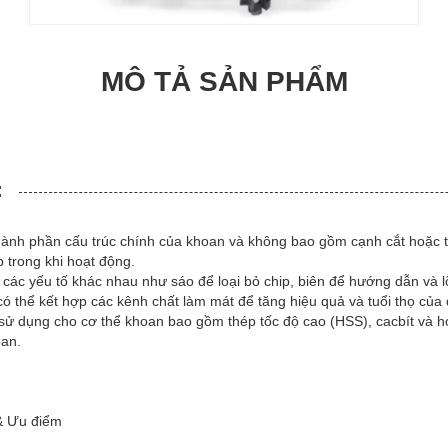
MÔ TẢ SẢN PHẨM
:
hành phần cấu trúc chính của khoan và không bao gồm cạnh cắt hoặc t
ip trong khi hoạt động.
ác yếu tố khác nhau như sáo để loại bỏ chip, biên để hướng dẫn và l
ó thể kết hợp các kênh chất làm mát để tăng hiệu quả và tuổi thọ của 
 sử dụng cho cơ thể khoan bao gồm thép tốc độ cao (HSS), cacbít và h
oan.
& Ưu điểm