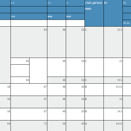
L4
L5
d
Chiếc ghế
kích
Dc
Dc
thước
mm
mm
mm
tối đa
64
48
16
C
12.5
64
48
16
C
13
64
48
16
C
13.5
58
67
48
16
B
13.51
58
67
48
16
B
14
58
67
48
20
B
14.5
64
75
50
20
A
14.51