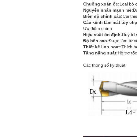
Chuông xoắn ốc:
Loại bỏ c
Nguyên nhân mạnh mẽ:
Đ
Biên độ chính xác:
Cải thi
Các kênh làm mát tùy ch
Ưu điểm chính
Hiệu suất ổn định:
Duy trì 
Độ bền cao:
Được làm từ v
Thiết kế linh hoạt:
Thích h
Tăng năng suất:
Hỗ trợ tố
Các thông số kỹ thuật: