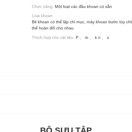
Chức năng:
Một loạt các đầu khoan có sẵn
Loại khoan:
Bit khoan có thể lập chỉ mục, máy khoan bước tùy ch
thể hoán đổi cho nhau
Thích hợp cho vật liệu:
P 、 m 、 k n 、 s
BỘ SƯU TẬP