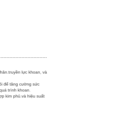
hân.truyền lực khoan, và
õi để tăng cường sức
quá trình khoan.
ợp kim phủ.và hiệu suất