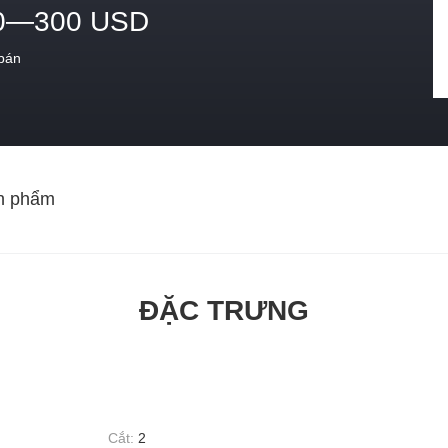
0—300 USD
 bán
n phẩm
ĐẶC TRƯNG
Cắt:
2